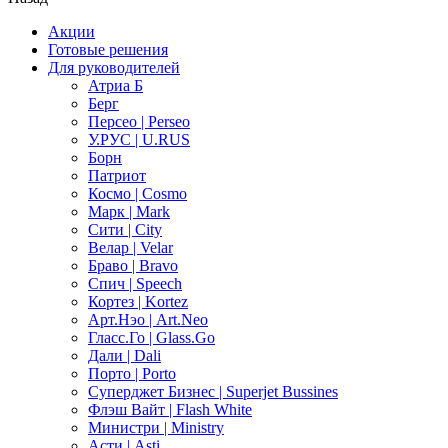
Акции
Готовые решения
Для руководителей
Атриа Б
Берг
Персео | Perseo
У.РУС | U.RUS
Борн
Патриот
Космо | Cosmo
Марк | Mark
Сити | City
Велар | Velar
Браво | Bravo
Спич | Speech
Кортез | Kortez
Арт.Нэо | Art.Neo
Гласс.Го | Glass.Go
Дали | Dali
Порто | Porto
Суперджет Бизнес | Superjet Bussines
Флэш Вайт | Flash White
Министри | Ministry
Асти | Asti