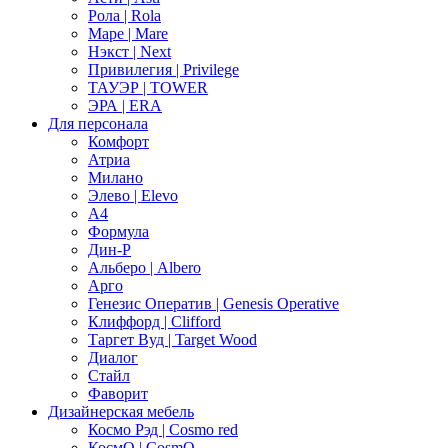
Рола | Rola
Маре | Mare
Нэкст | Next
Привилегия | Privilege
ТАУЭР | TOWER
ЭРА | ERA
Для персонала
Комфорт
Атриа
Милано
Элево | Elevo
А4
Формула
Дин-Р
Альберо | Albero
Арго
Генезис Оператив | Genesis Operative
Клиффорд | Clifford
Таргет Вуд | Target Wood
Диалог
Стайл
Фаворит
Дизайнерская мебель
Космо Рэд | Cosmo red
КосмО | CosmO