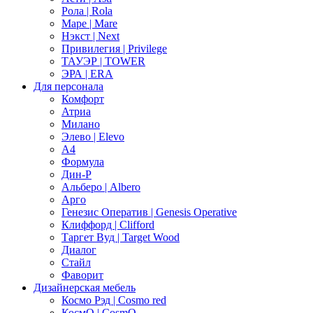
Рола | Rola
Маре | Mare
Нэкст | Next
Привилегия | Privilege
ТАУЭР | TOWER
ЭРА | ERA
Для персонала
Комфорт
Атриа
Милано
Элево | Elevo
А4
Формула
Дин-Р
Альберо | Albero
Арго
Генезис Оператив | Genesis Operative
Клиффорд | Clifford
Таргет Вуд | Target Wood
Диалог
Стайл
Фаворит
Дизайнерская мебель
Космо Рэд | Cosmo red
КосмО | CosmO