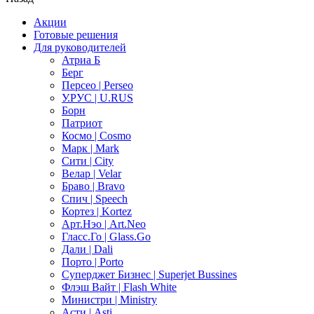
Акции
Готовые решения
Для руководителей
Атриа Б
Берг
Персео | Perseo
У.РУС | U.RUS
Борн
Патриот
Космо | Cosmo
Марк | Mark
Сити | City
Велар | Velar
Браво | Bravo
Спич | Speech
Кортез | Kortez
Арт.Нэо | Art.Neo
Гласс.Го | Glass.Go
Дали | Dali
Порто | Porto
Суперджет Бизнес | Superjet Bussines
Флэш Вайт | Flash White
Министри | Ministry
Асти | Asti