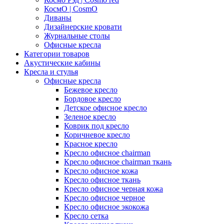
КосмО | CosmO
Диваны
Дизайнерские кровати
Журнальные столы
Офисные кресла
Категории товаров
Акустические кабины
Кресла и стулья
Офисные кресла
Бежевое кресло
Бордовое кресло
Детское офисное кресло
Зеленое кресло
Коврик под кресло
Коричневое кресло
Красное кресло
Кресло офисное chairman
Кресло офисное chairman ткань
Кресло офисное кожа
Кресло офисное ткань
Кресло офисное черная кожа
Кресло офисное черное
Кресло офисное экокожа
Кресло сетка