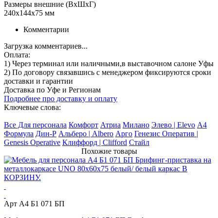
Размеры внешние (ВхШхГ)
240x144x75 мм
Комментарии
Загрузка комментариев...
Оплата:
1) Через терминал
или наличными
,в выставочном салоне Уфы
2) По договору
связавшись с менеджером
фиксируются сроки
доставки и гарантии
Доставка по Уфе и Регионам
Подробнее про доставку и оплату
Ключевые слова:
Все Для персонала
Комфорт
Атриа
Милано
Элево | Elevo
А4
Формула
Дин-Р
Альберо | Albero
Арго
Генезис Оператив |
Genesis Operative
Клиффорд | Clifford
Стайл
Похожие товары
Арт А4 Б1 071 БП