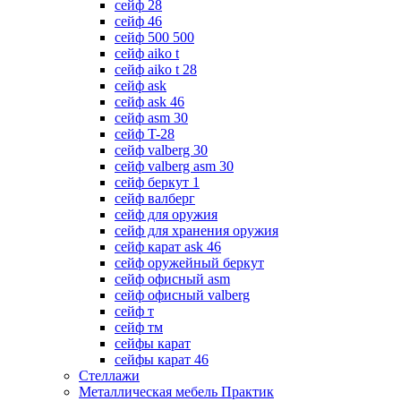
сейф 28
сейф 46
сейф 500 500
сейф aiko t
сейф aiko t 28
сейф ask
сейф ask 46
сейф asm 30
сейф T-28
сейф valberg 30
сейф valberg asm 30
сейф беркут 1
сейф валберг
сейф для оружия
сейф для хранения оружия
сейф карат ask 46
сейф оружейный беркут
сейф офисный asm
сейф офисный valberg
сейф т
сейф тм
сейфы карат
сейфы карат 46
Стеллажи
Металлическая мебель Практик