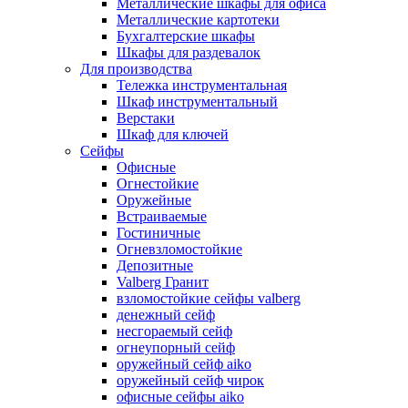
Металлические шкафы для офиса
Металлические картотеки
Бухгалтерские шкафы
Шкафы для раздевалок
Для производства
Тележка инструментальная
Шкаф инструментальный
Верстаки
Шкаф для ключей
Сейфы
Офисные
Огнестойкие
Оружейные
Встраиваемые
Гостиничные
Огневзломостойкие
Депозитные
Valberg Гранит
взломостойкие сейфы valberg
денежный сейф
несгораемый сейф
огнеупорный сейф
оружейный сейф aiko
оружейный сейф чирок
офисные сейфы aiko