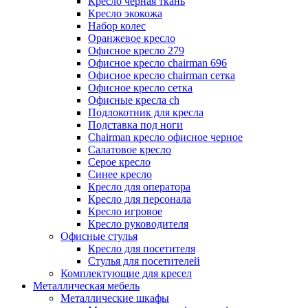
Кресло черная ткань
Кресло экокожа
Набор колес
Оранжевое кресло
Офисное кресло 279
Офисное кресло chairman 696
Офисное кресло chairman сетка
Офисное кресло сетка
Офисные кресла ch
Подлокотник для кресла
Подставка под ноги
Сhairman кресло офисное черное
Салатовое кресло
Серое кресло
Синее кресло
Кресло для оператора
Кресло для персонала
Кресло игровое
Кресло руководителя
Офисные стулья
Кресло для посетителя
Стулья для посетителей
Комплектующие для кресел
Металлическая мебель
Металлические шкафы