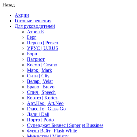
Назад
Акции
Готовые решения
Для руководителей
Атриа Б
Берг
Персео | Perseo
У.РУС | U.RUS
Борн
Патриот
Космо | Cosmo
Марк | Mark
Сити | City
Велар | Velar
Браво | Bravo
Спич | Speech
Кортез | Kortez
Арт.Нэо | Art.Neo
Гласс.Го | Glass.Go
Дали | Dali
Порто | Porto
Суперджет Бизнес | Superjet Bussines
Флэш Вайт | Flash White
Министри | Ministry