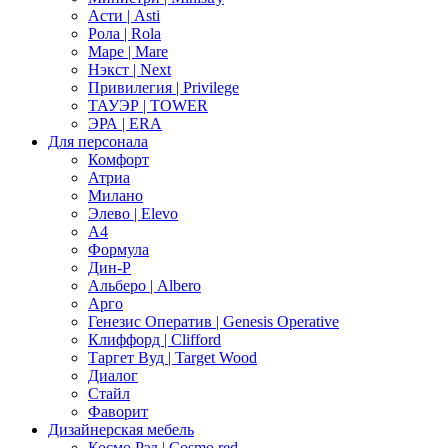
Асти | Asti
Рола | Rola
Маре | Mare
Нэкст | Next
Привилегия | Privilege
ТАУЭР | TOWER
ЭРА | ERA
Для персонала
Комфорт
Атриа
Милано
Элево | Elevo
А4
Формула
Дин-Р
Альберо | Albero
Арго
Генезис Оператив | Genesis Operative
Клиффорд | Clifford
Таргет Вуд | Target Wood
Диалог
Стайл
Фаворит
Дизайнерская мебель
Космо Рэд | Cosmo red