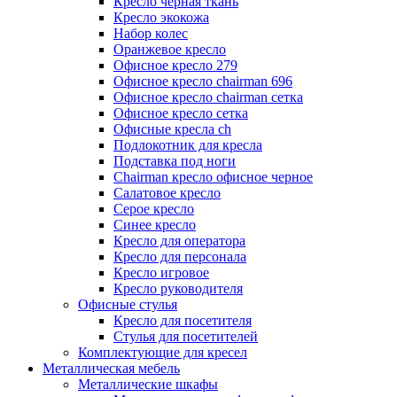
Кресло черная ткань
Кресло экокожа
Набор колес
Оранжевое кресло
Офисное кресло 279
Офисное кресло chairman 696
Офисное кресло chairman сетка
Офисное кресло сетка
Офисные кресла ch
Подлокотник для кресла
Подставка под ноги
Сhairman кресло офисное черное
Салатовое кресло
Серое кресло
Синее кресло
Кресло для оператора
Кресло для персонала
Кресло игровое
Кресло руководителя
Офисные стулья
Кресло для посетителя
Стулья для посетителей
Комплектующие для кресел
Металлическая мебель
Металлические шкафы