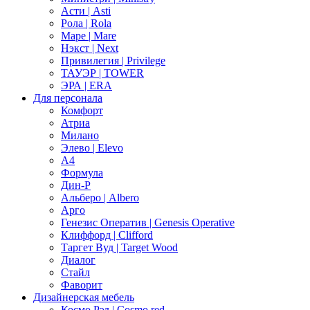
Асти | Asti
Рола | Rola
Маре | Mare
Нэкст | Next
Привилегия | Privilege
ТАУЭР | TOWER
ЭРА | ERA
Для персонала
Комфорт
Атриа
Милано
Элево | Elevo
А4
Формула
Дин-Р
Альберо | Albero
Арго
Генезис Оператив | Genesis Operative
Клиффорд | Clifford
Таргет Вуд | Target Wood
Диалог
Стайл
Фаворит
Дизайнерская мебель
Космо Рэд | Cosmo red