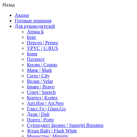
Назад
Акции
Готовые решения
Для руководителей
Атриа Б
Берг
Персео | Perseo
У.РУС | U.RUS
Борн
Патриот
Космо | Cosmo
Марк | Mark
Сити | City
Велар | Velar
Браво | Bravo
Спич | Speech
Кортез | Kortez
Арт.Нэо | Art.Neo
Гласс.Го | Glass.Go
Дали | Dali
Порто | Porto
Суперджет Бизнес | Superjet Bussines
Флэш Вайт | Flash White
Министри | Ministry