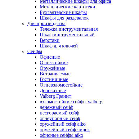
Металлические шкафы для офиса
Металлические картотеки
Бухгалтерские шкафы
Шкафы для раздевалок
Для производства
Тележка инструментальная
Шкаф инструментальный
Верстаки
Шкаф для ключей
Сейфы
Офисные
Огнестойкие
Оружейные
Встраиваемые
Гостиничные
Огневзломостойкие
Депозитные
Valberg Гранит
взломостойкие сейфы valberg
денежный сейф
несгораемый сейф
огнеупорный сейф
оружейный сейф aiko
оружейный сейф чирок
офисные сейфы aiko