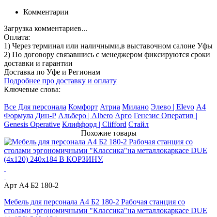
Комментарии
Загрузка комментариев...
Оплата:
1) Через терминал
или наличными
,в выставочном салоне Уфы
2) По договору
связавшись с менеджером
фиксируются сроки
доставки и гарантии
Доставка по Уфе и Регионам
Подробнее про доставку и оплату
Ключевые слова:
Все Для персонала
Комфорт
Атриа
Милано
Элево | Elevo
А4
Формула
Дин-Р
Альберо | Albero
Арго
Генезис Оператив |
Genesis Operative
Клиффорд | Clifford
Стайл
Похожие товары
Арт А4 Б2 180-2
Мебель для персонала А4 Б2 180-2 Рабочая станция со
столами эргономичными "Классика"на металлокаркасе DUE