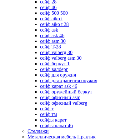
сейф 28
сейф 46
сейф 500 500
сейф aiko t
сейф aiko t 28
сейф ask
сейф ask 46
сейф asm 30
сейф T-28
сейф valberg 30
сейф valberg asm 30
сейф беркут 1
сейф валберг
сейф для оружия
сейф для хранения оружия
сейф карат ask 46
сейф оружейный беркут
сейф офисный asm
сейф офисный valberg
сейф т
сейф тм
сейфы карат
сейфы карат 46
Стеллажи
Металлическая мебель Практик