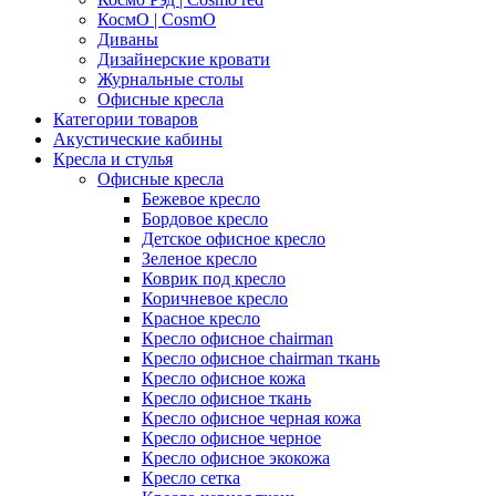
КосмО | CosmO
Диваны
Дизайнерские кровати
Журнальные столы
Офисные кресла
Категории товаров
Акустические кабины
Кресла и стулья
Офисные кресла
Бежевое кресло
Бордовое кресло
Детское офисное кресло
Зеленое кресло
Коврик под кресло
Коричневое кресло
Красное кресло
Кресло офисное chairman
Кресло офисное chairman ткань
Кресло офисное кожа
Кресло офисное ткань
Кресло офисное черная кожа
Кресло офисное черное
Кресло офисное экокожа
Кресло сетка