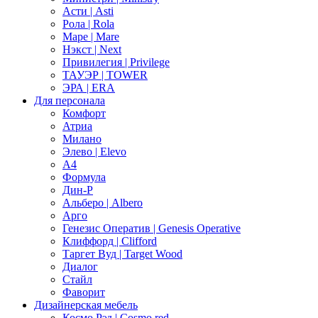
Асти | Asti
Рола | Rola
Маре | Mare
Нэкст | Next
Привилегия | Privilege
ТАУЭР | TOWER
ЭРА | ERA
Для персонала
Комфорт
Атриа
Милано
Элево | Elevo
А4
Формула
Дин-Р
Альберо | Albero
Арго
Генезис Оператив | Genesis Operative
Клиффорд | Clifford
Таргет Вуд | Target Wood
Диалог
Стайл
Фаворит
Дизайнерская мебель
Космо Рэд | Cosmo red