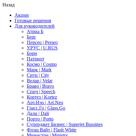
Назад
Акции
Готовые решения
Для руководителей
Атриа Б
Берг
Персео | Perseo
У.РУС | U.RUS
Борн
Патриот
Космо | Cosmo
Марк | Mark
Сити | City
Велар | Velar
Браво | Bravo
Спич | Speech
Кортез | Kortez
Арт.Нэо | Art.Neo
Гласс.Го | Glass.Go
Дали | Dali
Порто | Porto
Суперджет Бизнес | Superjet Bussines
Флэш Вайт | Flash White
Министри | Ministry