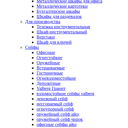
Металлические шкафы для офиса
Металлические картотеки
Бухгалтерские шкафы
Шкафы для раздевалок
Для производства
Тележка инструментальная
Шкаф инструментальный
Верстаки
Шкаф для ключей
Сейфы
Офисные
Огнестойкие
Оружейные
Встраиваемые
Гостиничные
Огневзломостойкие
Депозитные
Valberg Гранит
взломостойкие сейфы valberg
денежный сейф
несгораемый сейф
огнеупорный сейф
оружейный сейф aiko
оружейный сейф чирок
офисные сейфы aiko