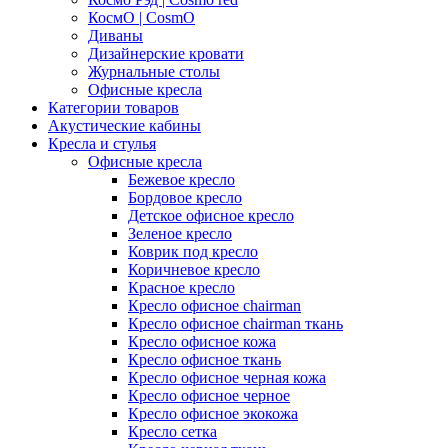
КосмО | CosmO
Диваны
Дизайнерские кровати
Журнальные столы
Офисные кресла
Категории товаров
Акустические кабины
Кресла и стулья
Офисные кресла
Бежевое кресло
Бордовое кресло
Детское офисное кресло
Зеленое кресло
Коврик под кресло
Коричневое кресло
Красное кресло
Кресло офисное chairman
Кресло офисное chairman ткань
Кресло офисное кожа
Кресло офисное ткань
Кресло офисное черная кожа
Кресло офисное черное
Кресло офисное экокожа
Кресло сетка