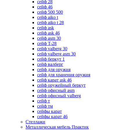
сейф 28
сейф 46
сейф 500 500
сейф aiko t
сейф aiko t 28
сейф ask
сейф ask 46
сейф asm 30
сейф T-28
сейф valberg 30
сейф valberg asm 30
сейф беркут 1
сейф валберг
сейф для оружия
сейф для хранения оружия
сейф карат ask 46
сейф оружейный беркут
сейф офисный asm
сейф офисный valberg
сейф т
сейф тм
сейфы карат
сейфы карат 46
Стеллажи
Металлическая мебель Практик