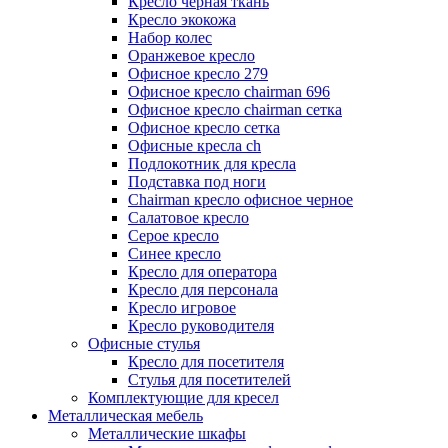
Кресло черная ткань
Кресло экокожа
Набор колес
Оранжевое кресло
Офисное кресло 279
Офисное кресло chairman 696
Офисное кресло chairman сетка
Офисное кресло сетка
Офисные кресла ch
Подлокотник для кресла
Подставка под ноги
Сhairman кресло офисное черное
Салатовое кресло
Серое кресло
Синее кресло
Кресло для оператора
Кресло для персонала
Кресло игровое
Кресло руководителя
Офисные стулья
Кресло для посетителя
Стулья для посетителей
Комплектующие для кресел
Металлическая мебель
Металлические шкафы