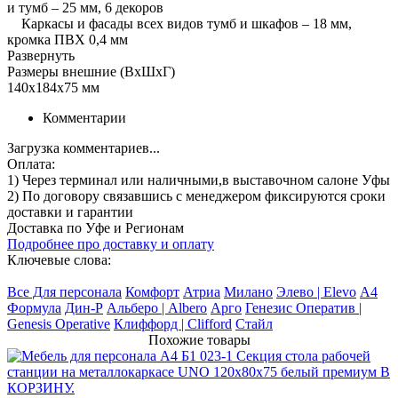
и тумб – 25 мм, 6 декоров
Каркасы и фасады всех видов тумб и шкафов – 18 мм,
кромка ПВХ 0,4 мм
Развернуть
Размеры внешние (ВхШхГ)
140x184x75 мм
Комментарии
Загрузка комментариев...
Оплата:
1) Через терминал
или наличными
,в выставочном салоне Уфы
2) По договору
связавшись с менеджером
фиксируются сроки
доставки и гарантии
Доставка по Уфе и Регионам
Подробнее про доставку и оплату
Ключевые слова:
Все Для персонала
Комфорт
Атриа
Милано
Элево | Elevo
А4
Формула
Дин-Р
Альберо | Albero
Арго
Генезис Оператив |
Genesis Operative
Клиффорд | Clifford
Стайл
Похожие товары