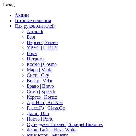
Назад
Акции
Готовые решения
Для руководителей
Атриа Б
Берг
Персео | Perseo
У.РУС | U.RUS
Борн
Патриот
Космо | Cosmo
Марк | Mark
Сити | City
Велар | Velar
Браво | Bravo
Спич | Speech
Кортез | Kortez
Арт.Нэо | Art.Neo
Гласс.Го | Glass.Go
Дали | Dali
Порто | Porto
Суперджет Бизнес | Superjet Bussines
Флэш Вайт | Flash White
Министри | Ministry