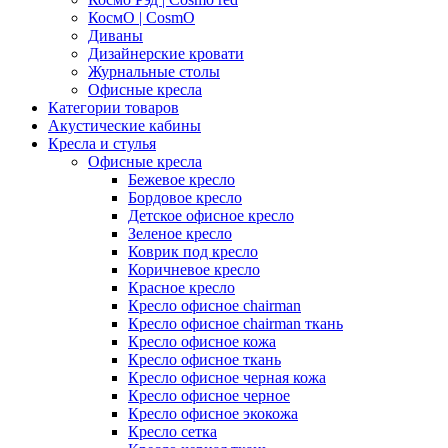
КосмО | CosmO
Диваны
Дизайнерские кровати
Журнальные столы
Офисные кресла
Категории товаров
Акустические кабины
Кресла и стулья
Офисные кресла
Бежевое кресло
Бордовое кресло
Детское офисное кресло
Зеленое кресло
Коврик под кресло
Коричневое кресло
Красное кресло
Кресло офисное chairman
Кресло офисное chairman ткань
Кресло офисное кожа
Кресло офисное ткань
Кресло офисное черная кожа
Кресло офисное черное
Кресло офисное экокожа
Кресло сетка