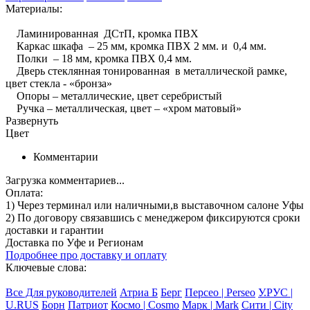
Материалы:
Ламинированная ДСтП, кромка ПВХ
Каркас шкафа – 25 мм, кромка ПВХ 2 мм. и 0,4 мм.
Полки – 18 мм, кромка ПВХ 0,4 мм.
Дверь стеклянная тонированная в металлической рамке,
цвет стекла - «бронза»
Опоры – металлические, цвет серебристый
Ручка – металлическая, цвет – «хром матовый»
Развернуть
Цвет
Комментарии
Загрузка комментариев...
Оплата:
1) Через терминал
или наличными
,в выставочном салоне Уфы
2) По договору
связавшись с менеджером
фиксируются сроки
доставки и гарантии
Доставка по Уфе и Регионам
Подробнее про доставку и оплату
Ключевые слова:
Все Для руководителей
Атриа Б
Берг
Персео | Perseo
У.РУС |
U.RUS
Борн
Патриот
Космо | Cosmo
Марк | Mark
Сити | City