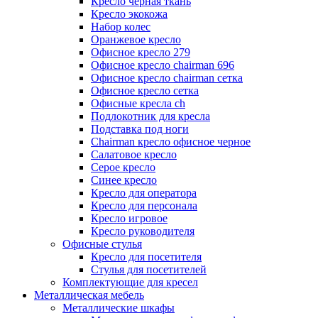
Кресло черная ткань
Кресло экокожа
Набор колес
Оранжевое кресло
Офисное кресло 279
Офисное кресло chairman 696
Офисное кресло chairman сетка
Офисное кресло сетка
Офисные кресла ch
Подлокотник для кресла
Подставка под ноги
Сhairman кресло офисное черное
Салатовое кресло
Серое кресло
Синее кресло
Кресло для оператора
Кресло для персонала
Кресло игровое
Кресло руководителя
Офисные стулья
Кресло для посетителя
Стулья для посетителей
Комплектующие для кресел
Металлическая мебель
Металлические шкафы