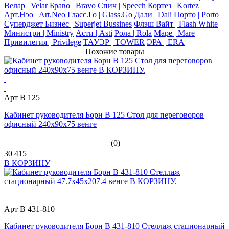
Велар | Velar
Браво | Bravo
Спич | Speech
Кортез | Kortez
Арт.Нэо | Art.Neo
Гласс.Го | Glass.Go
Дали | Dali
Порто | Porto
Суперджет Бизнес | Superjet Bussines
Флэш Вайт | Flash White
Министри | Ministry
Асти | Asti
Рола | Rola
Маре | Mare
Привилегия | Privilege
ТАУЭР | TOWER
ЭРА | ERA
Похожие товары
Арт В 125
Кабинет руководителя Борн В 125 Стол для переговоров
офисный 240х90х75 венге
(0)
30 415
В КОРЗИНУ
Арт B 431-810
Кабинет руководителя Борн B 431-810 Стеллаж стационарный