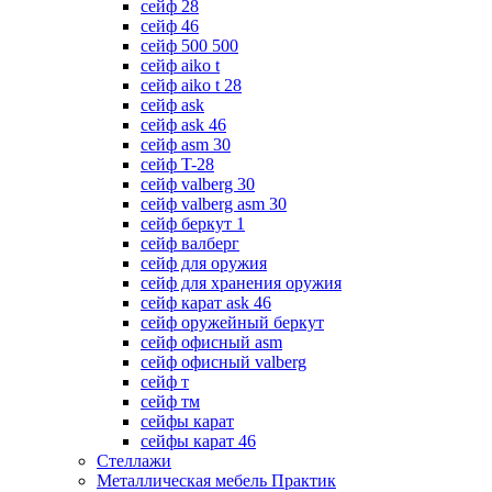
сейф 28
сейф 46
сейф 500 500
сейф aiko t
сейф aiko t 28
сейф ask
сейф ask 46
сейф asm 30
сейф T-28
сейф valberg 30
сейф valberg asm 30
сейф беркут 1
сейф валберг
сейф для оружия
сейф для хранения оружия
сейф карат ask 46
сейф оружейный беркут
сейф офисный asm
сейф офисный valberg
сейф т
сейф тм
сейфы карат
сейфы карат 46
Стеллажи
Металлическая мебель Практик