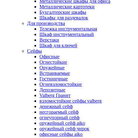
Металлические шкафы для офиса
Металлические картотеки
Бухгалтерские шкафы
Шкафы для раздевалок
Для производства
Тележка инструментальная
Шкаф инструментальный
Верстаки
Шкаф для ключей
Сейфы
Офисные
Огнестойкие
Оружейные
Встраиваемые
Гостиничные
Огневзломостойкие
Депозитные
Valberg Гранит
взломостойкие сейфы valberg
денежный сейф
несгораемый сейф
огнеупорный сейф
оружейный сейф aiko
оружейный сейф чирок
офисные сейфы aiko