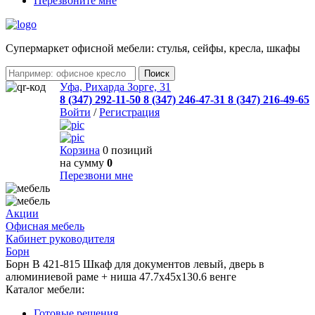
Перезвоните мне
Cупермаркет офисной мебели: стулья, сейфы, кресла, шкафы
Уфа, Рихарда Зорге, 31
8 (347) 292-11-50
8 (347) 246-47-31
8 (347) 216-49-65
Войти
/
Регистрация
Корзина
0 позиций
на сумму
0
Перезвони мне
Акции
Офисная мебель
Кабинет руководителя
Борн
Борн B 421-815 Шкаф для документов левый, дверь в
алюминиевой раме + ниша 47.7x45x130.6 венге
Каталог мебели:
Готовые решения