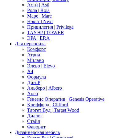
Асти | Asti
Рола | Rola
Маре | Mare
Нэкст | Next
Привилегия | Privilege
ТАУЭР | TOWER
ЭРА | ERA
Для персонала
Комфорт
Атриа
Милано
Элево | Elevo
А4
Формула
Дин-Р
Альберо | Albero
Арго
Генезис Оператив | Genesis Operative
Клиффорд | Clifford
Таргет Вуд | Target Wood
Диалог
Стайл
Фаворит
Дизайнерская мебель
Космо Рэд | Cosmo red