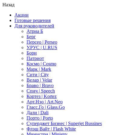
Назад
Акции
Готовые решения
Для руководителей
Атриа Б
Берг
Персео | Perseo
У.РУС | U.RUS
Борн
Патриот
Космо | Cosmo
Марк | Mark
Сити | City
Велар | Velar
Браво | Bravo
Спич | Speech
Кортез | Kortez
Арт.Нэо | Art.Neo
Гласс.Го | Glass.Go
Дали | Dali
Порто | Porto
Суперджет Бизнес | Superjet Bussines
Флэш Вайт | Flash White
Министри | Ministry