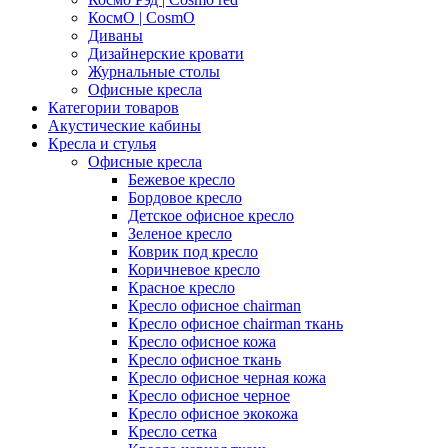
КосмО | CosmO
Диваны
Дизайнерские кровати
Журнальные столы
Офисные кресла
Категории товаров
Акустические кабины
Кресла и стулья
Офисные кресла
Бежевое кресло
Бордовое кресло
Детское офисное кресло
Зеленое кресло
Коврик под кресло
Коричневое кресло
Красное кресло
Кресло офисное chairman
Кресло офисное chairman ткань
Кресло офисное кожа
Кресло офисное ткань
Кресло офисное черная кожа
Кресло офисное черное
Кресло офисное экокожа
Кресло сетка