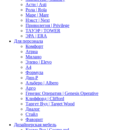
Асти | Asti
Рола | Rola
Маре | Mare
Нэкст | Next
Привилегия | Privilege
ТАУЭР | TOWER
ЭРА | ERA
Для персонала
Комфорт
Атриа
Милано
Элево | Elevo
А4
Формула
Дин-Р
Альберо | Albero
Арго
Генезис Оператив | Genesis Operative
Клиффорд | Clifford
Таргет Вуд | Target Wood
Диалог
Стайл
Фаворит
Дизайнерская мебель
Космо Рэд | Cosmo red