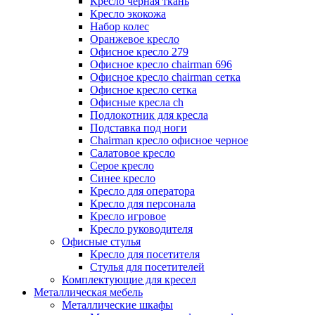
Кресло черная ткань
Кресло экокожа
Набор колес
Оранжевое кресло
Офисное кресло 279
Офисное кресло chairman 696
Офисное кресло chairman сетка
Офисное кресло сетка
Офисные кресла ch
Подлокотник для кресла
Подставка под ноги
Сhairman кресло офисное черное
Салатовое кресло
Серое кресло
Синее кресло
Кресло для оператора
Кресло для персонала
Кресло игровое
Кресло руководителя
Офисные стулья
Кресло для посетителя
Стулья для посетителей
Комплектующие для кресел
Металлическая мебель
Металлические шкафы