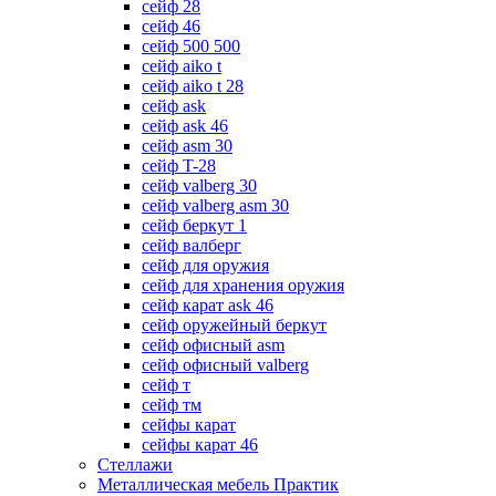
сейф 28
сейф 46
сейф 500 500
сейф aiko t
сейф aiko t 28
сейф ask
сейф ask 46
сейф asm 30
сейф T-28
сейф valberg 30
сейф valberg asm 30
сейф беркут 1
сейф валберг
сейф для оружия
сейф для хранения оружия
сейф карат ask 46
сейф оружейный беркут
сейф офисный asm
сейф офисный valberg
сейф т
сейф тм
сейфы карат
сейфы карат 46
Стеллажи
Металлическая мебель Практик