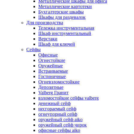
Металлические шкафы для офиса
Металлические картотеки
Бухгалтерские шкафы
Шкафы для раздевалок
Для производства
Тележка инструментальная
Шкаф инструментальный
Верстаки
Шкаф для ключей
Сейфы
Офисные
Огнестойкие
Оружейные
Встраиваемые
Гостиничные
Огневзломостойкие
Депозитные
Valberg Гранит
взломостойкие сейфы valberg
денежный сейф
несгораемый сейф
огнеупорный сейф
оружейный сейф aiko
оружейный сейф чирок
офисные сейфы aiko