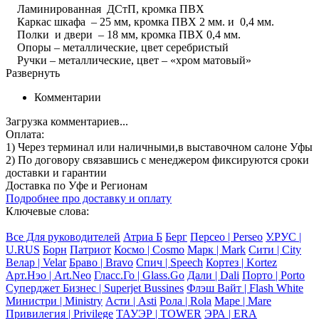
Ламинированная ДСтП, кромка ПВХ
Каркас шкафа – 25 мм, кромка ПВХ 2 мм. и 0,4 мм.
Полки и двери – 18 мм, кромка ПВХ 0,4 мм.
Опоры – металлические, цвет серебристый
Ручки – металлические, цвет – «хром матовый»
Развернуть
Комментарии
Загрузка комментариев...
Оплата:
1) Через терминал
или наличными
,в выставочном салоне Уфы
2) По договору
связавшись с менеджером
фиксируются сроки
доставки и гарантии
Доставка по Уфе и Регионам
Подробнее про доставку и оплату
Ключевые слова:
Все Для руководителей
Атриа Б
Берг
Персео | Perseo
У.РУС |
U.RUS
Борн
Патриот
Космо | Cosmo
Марк | Mark
Сити | City
Велар | Velar
Браво | Bravo
Спич | Speech
Кортез | Kortez
Арт.Нэо | Art.Neo
Гласс.Го | Glass.Go
Дали | Dali
Порто | Porto
Суперджет Бизнес | Superjet Bussines
Флэш Вайт | Flash White
Министри | Ministry
Асти | Asti
Рола | Rola
Маре | Mare
Привилегия | Privilege
ТАУЭР | TOWER
ЭРА | ERA