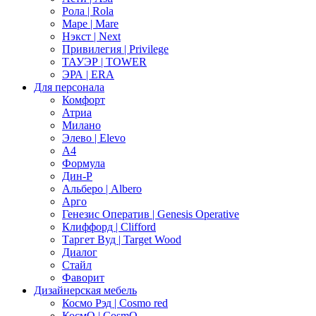
Рола | Rola
Маре | Mare
Нэкст | Next
Привилегия | Privilege
ТАУЭР | TOWER
ЭРА | ERA
Для персонала
Комфорт
Атриа
Милано
Элево | Elevo
А4
Формула
Дин-Р
Альберо | Albero
Арго
Генезис Оператив | Genesis Operative
Клиффорд | Clifford
Таргет Вуд | Target Wood
Диалог
Стайл
Фаворит
Дизайнерская мебель
Космо Рэд | Cosmo red
КосмО | CosmO