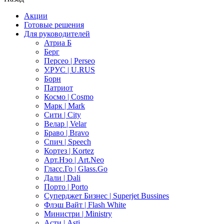
Акции
Готовые решения
Для руководителей
Атриа Б
Берг
Персео | Perseo
У.РУС | U.RUS
Борн
Патриот
Космо | Cosmo
Марк | Mark
Сити | City
Велар | Velar
Браво | Bravo
Спич | Speech
Кортез | Kortez
Арт.Нэо | Art.Neo
Гласс.Го | Glass.Go
Дали | Dali
Порто | Porto
Суперджет Бизнес | Superjet Bussines
Флэш Вайт | Flash White
Министри | Ministry
Асти | Asti