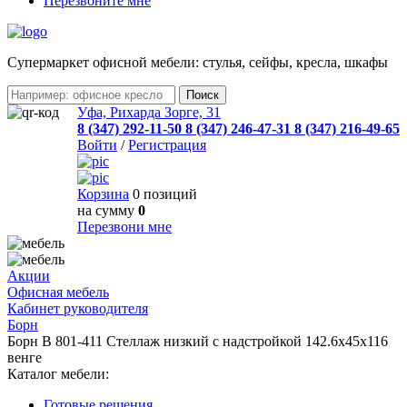
Перезвоните мне
Cупермаркет офисной мебели: стулья, сейфы, кресла, шкафы
Уфа, Рихарда Зорге, 31
8 (347) 292-11-50
8 (347) 246-47-31
8 (347) 216-49-65
Войти
/
Регистрация
Корзина
0 позиций
на сумму
0
Перезвони мне
Акции
Офисная мебель
Кабинет руководителя
Борн
Борн В 801-411 Стеллаж низкий с надстройкой 142.6x45x116
венге
Каталог мебели:
Готовые решения