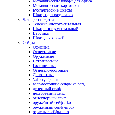
Металлические шкафы для офиса
Металлические картотеки
Бухгалтерские шкафы
Шкафы для раздевалок
Для производства
Тележка инструментальная
Шкаф инструментальный
Верстаки
Шкаф для ключей
Сейфы
Офисные
Огнестойкие
Оружейные
Встраиваемые
Гостиничные
Огневзломостойкие
Депозитные
Valberg Гранит
взломостойкие сейфы valberg
денежный сейф
несгораемый сейф
огнеупорный сейф
оружейный сейф aiko
оружейный сейф чирок
офисные сейфы aiko