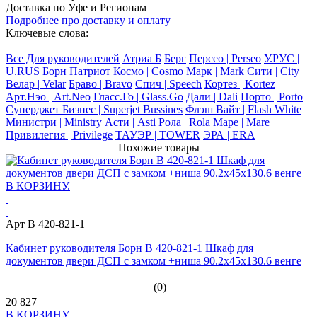
Доставка по Уфе и Регионам
Подробнее про доставку и оплату
Ключевые слова:
Все Для руководителей
Атриа Б
Берг
Персео | Perseo
У.РУС |
U.RUS
Борн
Патриот
Космо | Cosmo
Марк | Mark
Сити | City
Велар | Velar
Браво | Bravo
Спич | Speech
Кортез | Kortez
Арт.Нэо | Art.Neo
Гласс.Го | Glass.Go
Дали | Dali
Порто | Porto
Суперджет Бизнес | Superjet Bussines
Флэш Вайт | Flash White
Министри | Ministry
Асти | Asti
Рола | Rola
Маре | Mare
Привилегия | Privilege
ТАУЭР | TOWER
ЭРА | ERA
Похожие товары
Арт B 420-821-1
Кабинет руководителя Борн B 420-821-1 Шкаф для
документов двери ДСП с замком +ниша 90.2x45x130.6 венге
(0)
20 827
В КОРЗИНУ