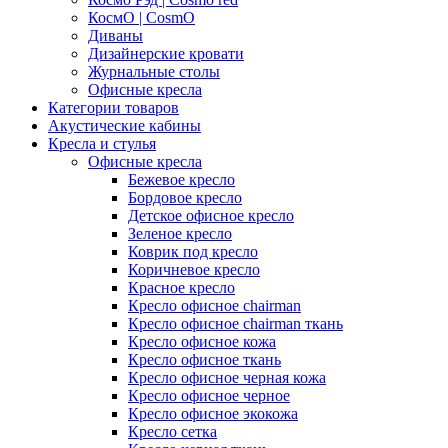
КосмО | CosmO
Диваны
Дизайнерские кровати
Журнальные столы
Офисные кресла
Категории товаров
Акустические кабины
Кресла и стулья
Офисные кресла
Бежевое кресло
Бордовое кресло
Детское офисное кресло
Зеленое кресло
Коврик под кресло
Коричневое кресло
Красное кресло
Кресло офисное chairman
Кресло офисное chairman ткань
Кресло офисное кожа
Кресло офисное ткань
Кресло офисное черная кожа
Кресло офисное черное
Кресло офисное экокожа
Кресло сетка