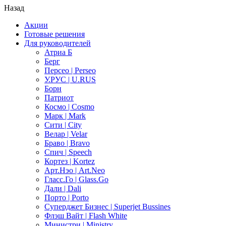
Назад
Акции
Готовые решения
Для руководителей
Атриа Б
Берг
Персео | Perseo
У.РУС | U.RUS
Борн
Патриот
Космо | Cosmo
Марк | Mark
Сити | City
Велар | Velar
Браво | Bravo
Спич | Speech
Кортез | Kortez
Арт.Нэо | Art.Neo
Гласс.Го | Glass.Go
Дали | Dali
Порто | Porto
Суперджет Бизнес | Superjet Bussines
Флэш Вайт | Flash White
Министри | Ministry