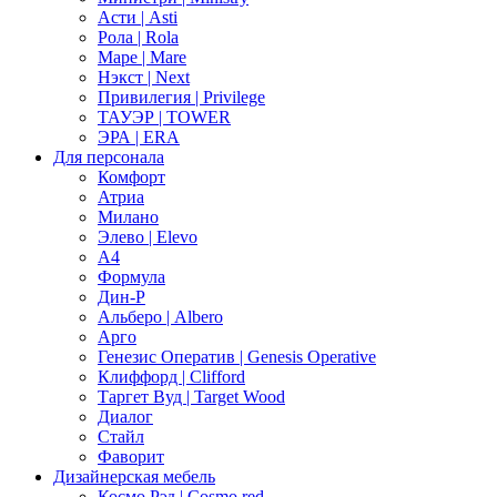
Асти | Asti
Рола | Rola
Маре | Mare
Нэкст | Next
Привилегия | Privilege
ТАУЭР | TOWER
ЭРА | ERA
Для персонала
Комфорт
Атриа
Милано
Элево | Elevo
А4
Формула
Дин-Р
Альберо | Albero
Арго
Генезис Оператив | Genesis Operative
Клиффорд | Clifford
Таргет Вуд | Target Wood
Диалог
Стайл
Фаворит
Дизайнерская мебель
Космо Рэд | Cosmo red