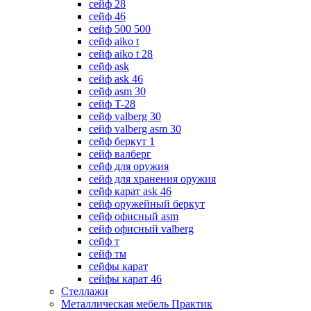
сейф 28
сейф 46
сейф 500 500
сейф aiko t
сейф aiko t 28
сейф ask
сейф ask 46
сейф asm 30
сейф T-28
сейф valberg 30
сейф valberg asm 30
сейф беркут 1
сейф валберг
сейф для оружия
сейф для хранения оружия
сейф карат ask 46
сейф оружейный беркут
сейф офисный asm
сейф офисный valberg
сейф т
сейф тм
сейфы карат
сейфы карат 46
Стеллажи
Металлическая мебель Практик