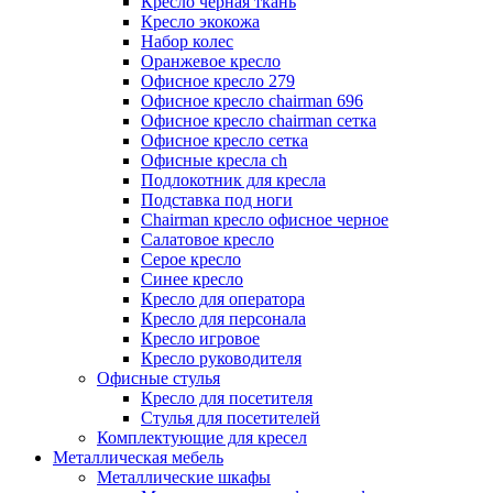
Кресло черная ткань
Кресло экокожа
Набор колес
Оранжевое кресло
Офисное кресло 279
Офисное кресло chairman 696
Офисное кресло chairman сетка
Офисное кресло сетка
Офисные кресла ch
Подлокотник для кресла
Подставка под ноги
Сhairman кресло офисное черное
Салатовое кресло
Серое кресло
Синее кресло
Кресло для оператора
Кресло для персонала
Кресло игровое
Кресло руководителя
Офисные стулья
Кресло для посетителя
Стулья для посетителей
Комплектующие для кресел
Металлическая мебель
Металлические шкафы