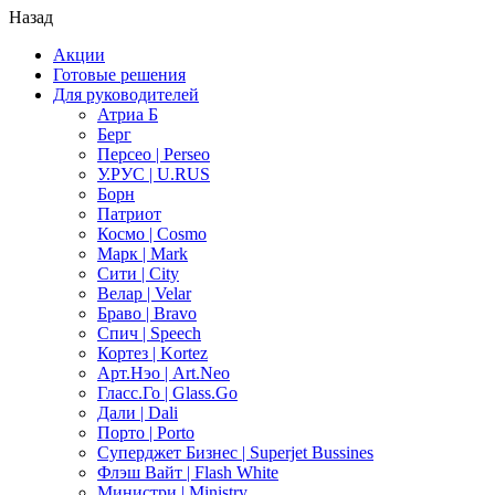
Назад
Акции
Готовые решения
Для руководителей
Атриа Б
Берг
Персео | Perseo
У.РУС | U.RUS
Борн
Патриот
Космо | Cosmo
Марк | Mark
Сити | City
Велар | Velar
Браво | Bravo
Спич | Speech
Кортез | Kortez
Арт.Нэо | Art.Neo
Гласс.Го | Glass.Go
Дали | Dali
Порто | Porto
Суперджет Бизнес | Superjet Bussines
Флэш Вайт | Flash White
Министри | Ministry