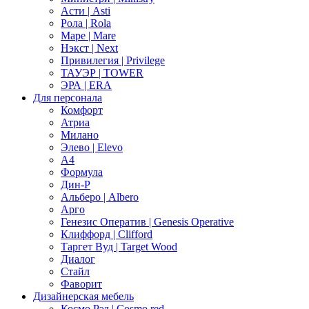
Асти | Asti
Рола | Rola
Маре | Mare
Нэкст | Next
Привилегия | Privilege
ТАУЭР | TOWER
ЭРА | ERA
Для персонала
Комфорт
Атриа
Милано
Элево | Elevo
А4
Формула
Дин-Р
Альберо | Albero
Арго
Генезис Оператив | Genesis Operative
Клиффорд | Clifford
Таргет Вуд | Target Wood
Диалог
Стайл
Фаворит
Дизайнерская мебель
Космо Рэд | Cosmo red