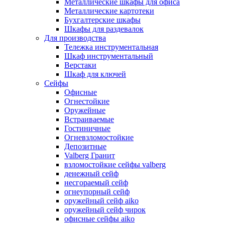
Металлические шкафы для офиса
Металлические картотеки
Бухгалтерские шкафы
Шкафы для раздевалок
Для производства
Тележка инструментальная
Шкаф инструментальный
Верстаки
Шкаф для ключей
Сейфы
Офисные
Огнестойкие
Оружейные
Встраиваемые
Гостиничные
Огневзломостойкие
Депозитные
Valberg Гранит
взломостойкие сейфы valberg
денежный сейф
несгораемый сейф
огнеупорный сейф
оружейный сейф aiko
оружейный сейф чирок
офисные сейфы aiko