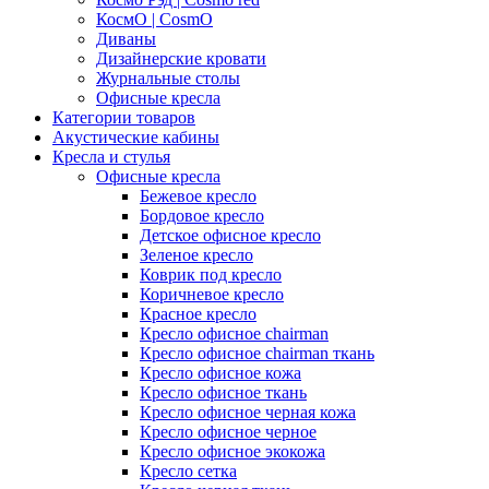
КосмО | CosmO
Диваны
Дизайнерские кровати
Журнальные столы
Офисные кресла
Категории товаров
Акустические кабины
Кресла и стулья
Офисные кресла
Бежевое кресло
Бордовое кресло
Детское офисное кресло
Зеленое кресло
Коврик под кресло
Коричневое кресло
Красное кресло
Кресло офисное chairman
Кресло офисное chairman ткань
Кресло офисное кожа
Кресло офисное ткань
Кресло офисное черная кожа
Кресло офисное черное
Кресло офисное экокожа
Кресло сетка