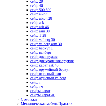
сейф 28
сейф 46
сейф 500 500
сейф aiko t
сейф aiko t 28
сейф ask
сейф ask 46
сейф asm 30
сейф T-28
сейф valberg 30
сейф valberg asm 30
сейф беркут 1
сейф валберг
сейф для оружия
сейф для хранения оружия
сейф карат ask 46
сейф оружейный беркут
сейф офисный asm
сейф офисный valberg
сейф т
сейф тм
сейфы карат
сейфы карат 46
Стеллажи
Металлическая мебель Практик