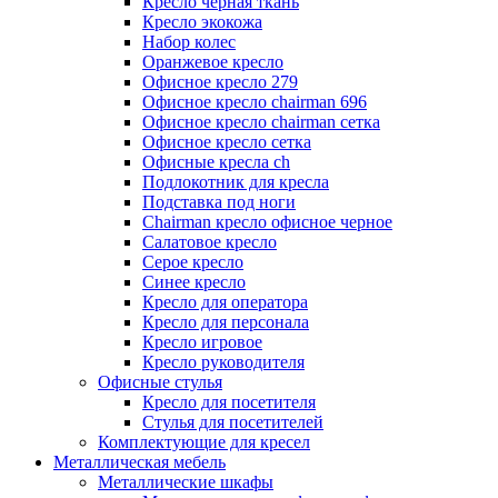
Кресло черная ткань
Кресло экокожа
Набор колес
Оранжевое кресло
Офисное кресло 279
Офисное кресло chairman 696
Офисное кресло chairman сетка
Офисное кресло сетка
Офисные кресла ch
Подлокотник для кресла
Подставка под ноги
Сhairman кресло офисное черное
Салатовое кресло
Серое кресло
Синее кресло
Кресло для оператора
Кресло для персонала
Кресло игровое
Кресло руководителя
Офисные стулья
Кресло для посетителя
Стулья для посетителей
Комплектующие для кресел
Металлическая мебель
Металлические шкафы