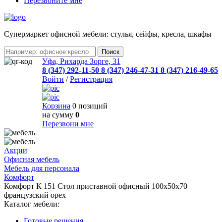
Перезвоните мне
Cупермаркет офисной мебели: стулья, сейфы, кресла, шкафы
Уфа, Рихарда Зорге, 31
8 (347) 292-11-50
8 (347) 246-47-31
8 (347) 216-49-65
Войти
/
Регистрация
Корзина
0 позиций
на сумму
0
Перезвони мне
Акции
Офисная мебель
Мебель для персонала
Комфорт
Комфорт К 151 Стол приставной офисный 100x50x70
французский орех
Каталог мебели:
Готовые решения