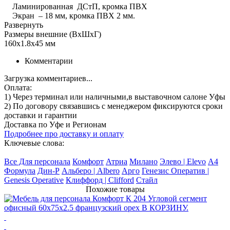
Ламинированная ДСтП, кромка ПВХ
Экран – 18 мм, кромка ПВХ 2 мм.
Развернуть
Размеры внешние (ВхШхГ)
160x1.8x45 мм
Комментарии
Загрузка комментариев...
Оплата:
1) Через терминал
или наличными
,в выставочном салоне Уфы
2) По договору
связавшись с менеджером
фиксируются сроки
доставки и гарантии
Доставка по Уфе и Регионам
Подробнее про доставку и оплату
Ключевые слова:
Все Для персонала
Комфорт
Атриа
Милано
Элево | Elevo
А4
Формула
Дин-Р
Альберо | Albero
Арго
Генезис Оператив |
Genesis Operative
Клиффорд | Clifford
Стайл
Похожие товары