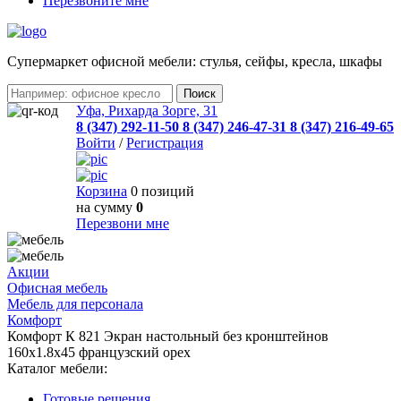
Перезвоните мне
Cупермаркет офисной мебели: стулья, сейфы, кресла, шкафы
Уфа, Рихарда Зорге, 31
8 (347) 292-11-50
8 (347) 246-47-31
8 (347) 216-49-65
Войти
/
Регистрация
Корзина
0 позиций
на сумму
0
Перезвони мне
Акции
Офисная мебель
Мебель для персонала
Комфорт
Комфорт К 821 Экран настольный без кронштейнов
160x1.8x45 французский орех
Каталог мебели:
Готовые решения