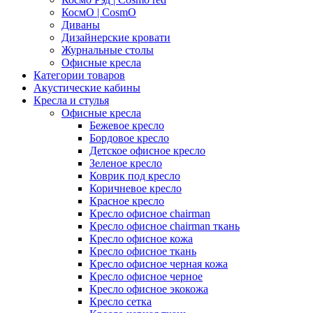
КосмО | CosmO
Диваны
Дизайнерские кровати
Журнальные столы
Офисные кресла
Категории товаров
Акустические кабины
Кресла и стулья
Офисные кресла
Бежевое кресло
Бордовое кресло
Детское офисное кресло
Зеленое кресло
Коврик под кресло
Коричневое кресло
Красное кресло
Кресло офисное chairman
Кресло офисное chairman ткань
Кресло офисное кожа
Кресло офисное ткань
Кресло офисное черная кожа
Кресло офисное черное
Кресло офисное экокожа
Кресло сетка