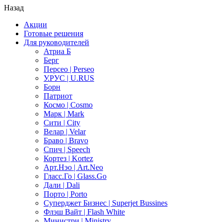
Назад
Акции
Готовые решения
Для руководителей
Атриа Б
Берг
Персео | Perseo
У.РУС | U.RUS
Борн
Патриот
Космо | Cosmo
Марк | Mark
Сити | City
Велар | Velar
Браво | Bravo
Спич | Speech
Кортез | Kortez
Арт.Нэо | Art.Neo
Гласс.Го | Glass.Go
Дали | Dali
Порто | Porto
Суперджет Бизнес | Superjet Bussines
Флэш Вайт | Flash White
Министри | Ministry