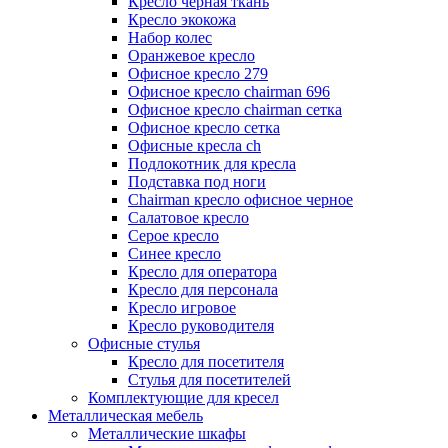
Кресло черная ткань
Кресло экокожа
Набор колес
Оранжевое кресло
Офисное кресло 279
Офисное кресло chairman 696
Офисное кресло chairman сетка
Офисное кресло сетка
Офисные кресла ch
Подлокотник для кресла
Подставка под ноги
Сhairman кресло офисное черное
Салатовое кресло
Серое кресло
Синее кресло
Кресло для оператора
Кресло для персонала
Кресло игровое
Кресло руководителя
Офисные стулья
Кресло для посетителя
Стулья для посетителей
Комплектующие для кресел
Металлическая мебель
Металлические шкафы