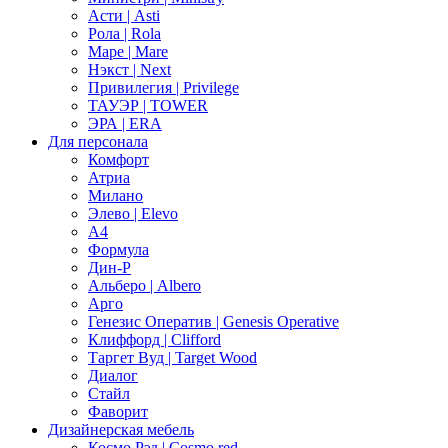
Асти | Asti
Рола | Rola
Маре | Mare
Нэкст | Next
Привилегия | Privilege
ТАУЭР | TOWER
ЭРА | ERA
Для персонала
Комфорт
Атриа
Милано
Элево | Elevo
А4
Формула
Дин-Р
Альберо | Albero
Арго
Генезис Оператив | Genesis Operative
Клиффорд | Clifford
Таргет Вуд | Target Wood
Диалог
Стайл
Фаворит
Дизайнерская мебель
Космо Рэд | Cosmo red