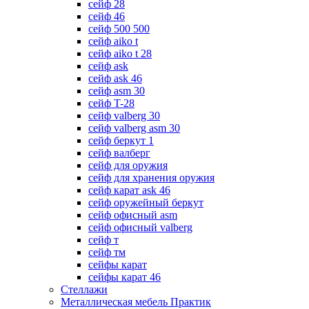
сейф 28
сейф 46
сейф 500 500
сейф aiko t
сейф aiko t 28
сейф ask
сейф ask 46
сейф asm 30
сейф T-28
сейф valberg 30
сейф valberg asm 30
сейф беркут 1
сейф валберг
сейф для оружия
сейф для хранения оружия
сейф карат ask 46
сейф оружейный беркут
сейф офисный asm
сейф офисный valberg
сейф т
сейф тм
сейфы карат
сейфы карат 46
Стеллажи
Металлическая мебель Практик