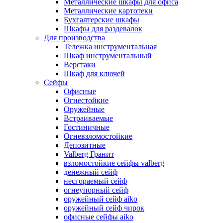
Металлические шкафы для офиса
Металлические картотеки
Бухгалтерские шкафы
Шкафы для раздевалок
Для производства
Тележка инструментальная
Шкаф инструментальный
Верстаки
Шкаф для ключей
Сейфы
Офисные
Огнестойкие
Оружейные
Встраиваемые
Гостиничные
Огневзломостойкие
Депозитные
Valberg Гранит
взломостойкие сейфы valberg
денежный сейф
несгораемый сейф
огнеупорный сейф
оружейный сейф aiko
оружейный сейф чирок
офисные сейфы aiko