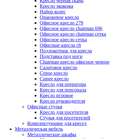
Кресло черная ткань
Кресло экокожа
Набор колес
Оранжевое кресло
Офисное кресло 279
Офисное кресло chairman 696
Офисное кресло chairman сетка
Офисное кресло сетка
Офисные кресла ch
Подлокотник для кресла
Подставка под ноги
Сhairman кресло офисное черное
Салатовое кресло
Серое кресло
Синее кресло
Кресло для оператора
Кресло для персонала
Кресло игровое
Кресло руководителя
Офисные стулья
Кресло для посетителя
Стулья для посетителей
Комплектующие для кресел
Металлическая мебель
Металлические шкафы