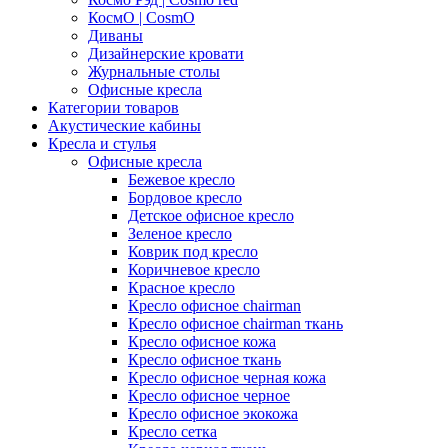
КосмО | CosmO
Диваны
Дизайнерские кровати
Журнальные столы
Офисные кресла
Категории товаров
Акустические кабины
Кресла и стулья
Офисные кресла
Бежевое кресло
Бордовое кресло
Детское офисное кресло
Зеленое кресло
Коврик под кресло
Коричневое кресло
Красное кресло
Кресло офисное chairman
Кресло офисное chairman ткань
Кресло офисное кожа
Кресло офисное ткань
Кресло офисное черная кожа
Кресло офисное черное
Кресло офисное экокожа
Кресло сетка