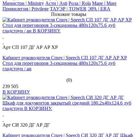
Министри | Ministry
Асти | Asti
Рола | Rola
Маре | Mare
Привилегия | Privilege
ТАУЭР | TOWER
ЭРА | ERA
Похожие товары
Арт СП 107 ДГ АР АР ХР
Кабинет руководителя Спич | Speech СП 107 ДГ АР АР ХР
Стол для переговоров 3-секционны 480x120x75.6 дуб
гладстоун / ан
(0)
239 505
В КОРЗИНУ
Арт СИ 320 ДГ АР ДГ
Кабинет руководителя Спич | Speech СИ 320 ДГ АР ДГ Шкаф