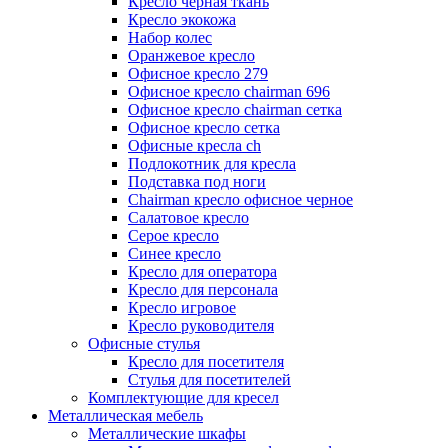
Кресло черная ткань
Кресло экокожа
Набор колес
Оранжевое кресло
Офисное кресло 279
Офисное кресло chairman 696
Офисное кресло chairman сетка
Офисное кресло сетка
Офисные кресла ch
Подлокотник для кресла
Подставка под ноги
Сhairman кресло офисное черное
Салатовое кресло
Серое кресло
Синее кресло
Кресло для оператора
Кресло для персонала
Кресло игровое
Кресло руководителя
Офисные стулья
Кресло для посетителя
Стулья для посетителей
Комплектующие для кресел
Металлическая мебель
Металлические шкафы