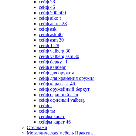
сейф 28
сейф 46
сейф 500 500
сейф aiko t
сейф aiko t 28
сейф ask
сейф ask 46
сейф asm 30
сейф T-28
сейф valberg 30
сейф valberg asm 30
сейф беркут 1
сейф валберг
сейф для оружия
сейф для хранения оружия
сейф карат ask 46
сейф оружейный беркут
сейф офисный asm
сейф офисный valberg
сейф т
сейф тм
сейфы карат
сейфы карат 46
Стеллажи
Металлическая мебель Практик