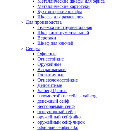
Металлические шкафы для офиса
Металлические картотеки
Бухгалтерские шкафы
Шкафы для раздевалок
Для производства
Тележка инструментальная
Шкаф инструментальный
Верстаки
Шкаф для ключей
Сейфы
Офисные
Огнестойкие
Оружейные
Встраиваемые
Гостиничные
Огневзломостойкие
Депозитные
Valberg Гранит
взломостойкие сейфы valberg
денежный сейф
несгораемый сейф
огнеупорный сейф
оружейный сейф aiko
оружейный сейф чирок
офисные сейфы aiko