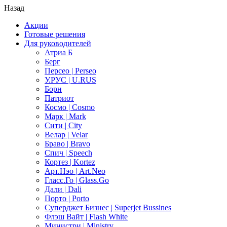
Назад
Акции
Готовые решения
Для руководителей
Атриа Б
Берг
Персео | Perseo
У.РУС | U.RUS
Борн
Патриот
Космо | Cosmo
Марк | Mark
Сити | City
Велар | Velar
Браво | Bravo
Спич | Speech
Кортез | Kortez
Арт.Нэо | Art.Neo
Гласс.Го | Glass.Go
Дали | Dali
Порто | Porto
Суперджет Бизнес | Superjet Bussines
Флэш Вайт | Flash White
Министри | Ministry