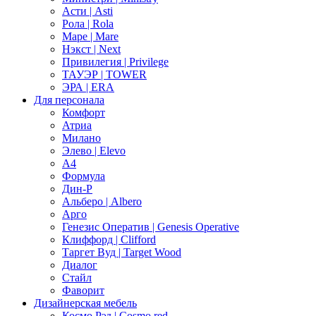
Асти | Asti
Рола | Rola
Маре | Mare
Нэкст | Next
Привилегия | Privilege
ТАУЭР | TOWER
ЭРА | ERA
Для персонала
Комфорт
Атриа
Милано
Элево | Elevo
А4
Формула
Дин-Р
Альберо | Albero
Арго
Генезис Оператив | Genesis Operative
Клиффорд | Clifford
Таргет Вуд | Target Wood
Диалог
Стайл
Фаворит
Дизайнерская мебель
Космо Рэд | Cosmo red