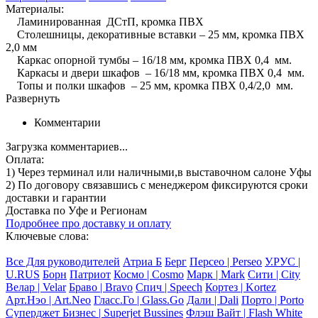
Материалы:
Ламинированная ДСтП, кромка ПВХ
Столешницы, декоративные вставки – 25 мм, кромка ПВХ
2,0 мм
Каркас опорной тумбы – 16/18 мм, кромка ПВХ 0,4 мм.
Каркасы и двери шкафов – 16/18 мм, кромка ПВХ 0,4 мм.
Топы и полки шкафов – 25 мм, кромка ПВХ 0,4/2,0 мм.
Развернуть
Комментарии
Загрузка комментариев...
Оплата:
1) Через терминал
или наличными
,в выставочном салоне Уфы
2) По договору
связавшись с менеджером
фиксируются сроки
доставки и гарантии
Доставка по Уфе и Регионам
Подробнее про доставку и оплату
Ключевые слова:
Все Для руководителей
Атриа Б
Берг
Персео | Perseo
У.РУС |
U.RUS
Борн
Патриот
Космо | Cosmo
Марк | Mark
Сити | City
Велар | Velar
Браво | Bravo
Спич | Speech
Кортез | Kortez
Арт.Нэо | Art.Neo
Гласс.Го | Glass.Go
Дали | Dali
Порто | Porto
Суперджет Бизнес | Superjet Bussines
Флэш Вайт | Flash White