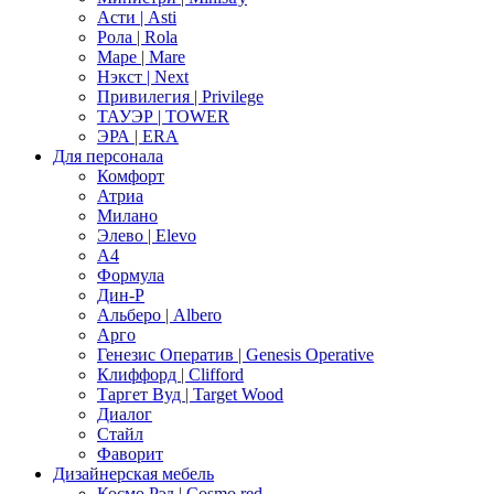
Асти | Asti
Рола | Rola
Маре | Mare
Нэкст | Next
Привилегия | Privilege
ТАУЭР | TOWER
ЭРА | ERA
Для персонала
Комфорт
Атриа
Милано
Элево | Elevo
А4
Формула
Дин-Р
Альберо | Albero
Арго
Генезис Оператив | Genesis Operative
Клиффорд | Clifford
Таргет Вуд | Target Wood
Диалог
Стайл
Фаворит
Дизайнерская мебель
Космо Рэд | Cosmo red