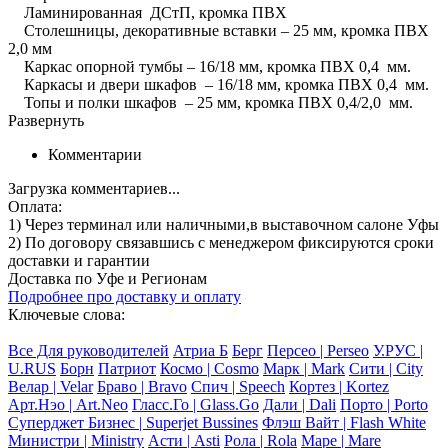
Ламинированная ДСтП, кромка ПВХ
Столешницы, декоративные вставки – 25 мм, кромка ПВХ
2,0 мм
Каркас опорной тумбы – 16/18 мм, кромка ПВХ 0,4 мм.
Каркасы и двери шкафов – 16/18 мм, кромка ПВХ 0,4 мм.
Топы и полки шкафов – 25 мм, кромка ПВХ 0,4/2,0 мм.
Развернуть
Комментарии
Загрузка комментариев...
Оплата:
1) Через терминал
или наличными
,в выставочном салоне Уфы
2) По договору
связавшись с менеджером
фиксируются сроки
доставки и гарантии
Доставка по Уфе и Регионам
Подробнее про доставку и оплату
Ключевые слова:
Все Для руководителей
Атриа Б
Берг
Персео | Perseo
У.РУС |
U.RUS
Борн
Патриот
Космо | Cosmo
Марк | Mark
Сити | City
Велар | Velar
Браво | Bravo
Спич | Speech
Кортез | Kortez
Арт.Нэо | Art.Neo
Гласс.Го | Glass.Go
Дали | Dali
Порто | Porto
Суперджет Бизнес | Superjet Bussines
Флэш Вайт | Flash White
Министри | Ministry
Асти | Asti
Рола | Rola
Маре | Mare