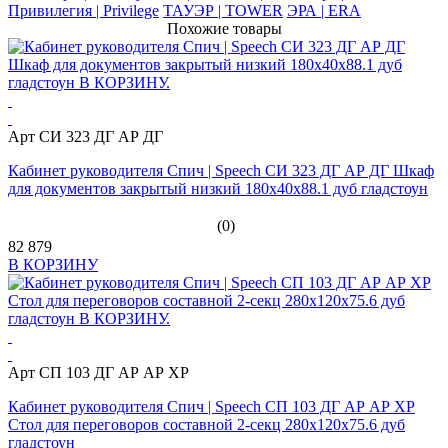
Привилегия | Privilege
ТАУЭР | TOWER
ЭРА | ERA
Похожие товары
Арт СИ 323 ДГ АР ДГ
Кабинет руководителя Спич | Speech СИ 323 ДГ АР ДГ Шкаф
для документов закрытый низкий 180x40x88.1 дуб гладстоун
(0)
82 879
В КОРЗИНУ
Арт СП 103 ДГ АР АР ХР
Кабинет руководителя Спич | Speech СП 103 ДГ АР АР ХР
Стол для переговоров составной 2-секц 280x120x75.6 дуб
гладстоун