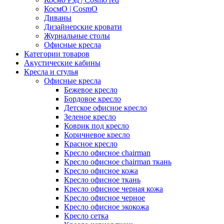
КосмО | CosmO
Диваны
Дизайнерские кровати
Журнальные столы
Офисные кресла
Категории товаров
Акустические кабины
Кресла и стулья
Офисные кресла
Бежевое кресло
Бордовое кресло
Детское офисное кресло
Зеленое кресло
Коврик под кресло
Коричневое кресло
Красное кресло
Кресло офисное chairman
Кресло офисное chairman ткань
Кресло офисное кожа
Кресло офисное ткань
Кресло офисное черная кожа
Кресло офисное черное
Кресло офисное экокожа
Кресло сетка