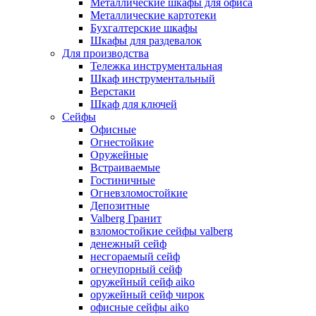
Металлические шкафы для офиса
Металлические картотеки
Бухгалтерские шкафы
Шкафы для раздевалок
Для производства
Тележка инструментальная
Шкаф инструментальный
Верстаки
Шкаф для ключей
Сейфы
Офисные
Огнестойкие
Оружейные
Встраиваемые
Гостиничные
Огневзломостойкие
Депозитные
Valberg Гранит
взломостойкие сейфы valberg
денежный сейф
несгораемый сейф
огнеупорный сейф
оружейный сейф aiko
оружейный сейф чирок
офисные сейфы aiko