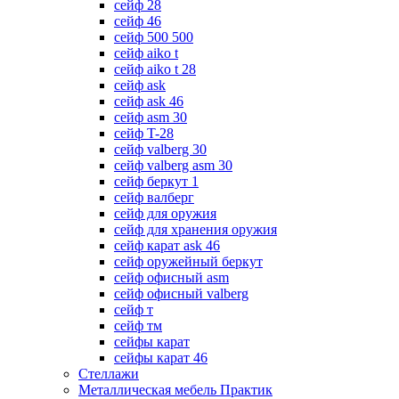
сейф 28
сейф 46
сейф 500 500
сейф aiko t
сейф aiko t 28
сейф ask
сейф ask 46
сейф asm 30
сейф T-28
сейф valberg 30
сейф valberg asm 30
сейф беркут 1
сейф валберг
сейф для оружия
сейф для хранения оружия
сейф карат ask 46
сейф оружейный беркут
сейф офисный asm
сейф офисный valberg
сейф т
сейф тм
сейфы карат
сейфы карат 46
Стеллажи
Металлическая мебель Практик