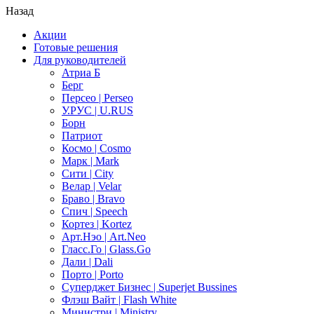
Назад
Акции
Готовые решения
Для руководителей
Атриа Б
Берг
Персео | Perseo
У.РУС | U.RUS
Борн
Патриот
Космо | Cosmo
Марк | Mark
Сити | City
Велар | Velar
Браво | Bravo
Спич | Speech
Кортез | Kortez
Арт.Нэо | Art.Neo
Гласс.Го | Glass.Go
Дали | Dali
Порто | Porto
Суперджет Бизнес | Superjet Bussines
Флэш Вайт | Flash White
Министри | Ministry