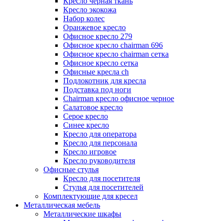
Кресло черная ткань
Кресло экокожа
Набор колес
Оранжевое кресло
Офисное кресло 279
Офисное кресло chairman 696
Офисное кресло chairman сетка
Офисное кресло сетка
Офисные кресла ch
Подлокотник для кресла
Подставка под ноги
Сhairman кресло офисное черное
Салатовое кресло
Серое кресло
Синее кресло
Кресло для оператора
Кресло для персонала
Кресло игровое
Кресло руководителя
Офисные стулья
Кресло для посетителя
Стулья для посетителей
Комплектующие для кресел
Металлическая мебель
Металлические шкафы