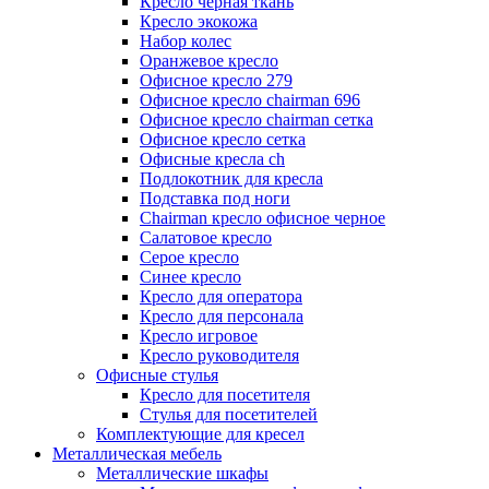
Кресло черная ткань
Кресло экокожа
Набор колес
Оранжевое кресло
Офисное кресло 279
Офисное кресло chairman 696
Офисное кресло chairman сетка
Офисное кресло сетка
Офисные кресла ch
Подлокотник для кресла
Подставка под ноги
Сhairman кресло офисное черное
Салатовое кресло
Серое кресло
Синее кресло
Кресло для оператора
Кресло для персонала
Кресло игровое
Кресло руководителя
Офисные стулья
Кресло для посетителя
Стулья для посетителей
Комплектующие для кресел
Металлическая мебель
Металлические шкафы