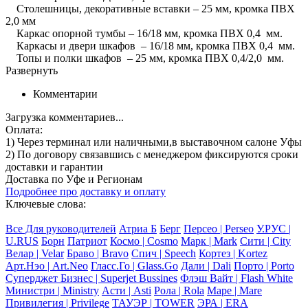
Столешницы, декоративные вставки – 25 мм, кромка ПВХ
2,0 мм
Каркас опорной тумбы – 16/18 мм, кромка ПВХ 0,4 мм.
Каркасы и двери шкафов – 16/18 мм, кромка ПВХ 0,4 мм.
Топы и полки шкафов – 25 мм, кромка ПВХ 0,4/2,0 мм.
Развернуть
Комментарии
Загрузка комментариев...
Оплата:
1) Через терминал
или наличными
,в выставочном салоне Уфы
2) По договору
связавшись с менеджером
фиксируются сроки
доставки и гарантии
Доставка по Уфе и Регионам
Подробнее про доставку и оплату
Ключевые слова:
Все Для руководителей
Атриа Б
Берг
Персео | Perseo
У.РУС |
U.RUS
Борн
Патриот
Космо | Cosmo
Марк | Mark
Сити | City
Велар | Velar
Браво | Bravo
Спич | Speech
Кортез | Kortez
Арт.Нэо | Art.Neo
Гласс.Го | Glass.Go
Дали | Dali
Порто | Porto
Суперджет Бизнес | Superjet Bussines
Флэш Вайт | Flash White
Министри | Ministry
Асти | Asti
Рола | Rola
Маре | Mare
Привилегия | Privilege
ТАУЭР | TOWER
ЭРА | ERA