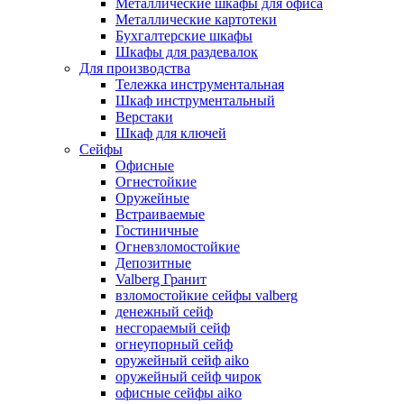
Металлические шкафы для офиса
Металлические картотеки
Бухгалтерские шкафы
Шкафы для раздевалок
Для производства
Тележка инструментальная
Шкаф инструментальный
Верстаки
Шкаф для ключей
Сейфы
Офисные
Огнестойкие
Оружейные
Встраиваемые
Гостиничные
Огневзломостойкие
Депозитные
Valberg Гранит
взломостойкие сейфы valberg
денежный сейф
несгораемый сейф
огнеупорный сейф
оружейный сейф aiko
оружейный сейф чирок
офисные сейфы aiko