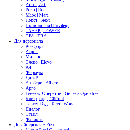
Асти | Asti
Рола | Rola
Маре | Mare
Нэкст | Next
Привилегия | Privilege
ТАУЭР | TOWER
ЭРА | ERA
Для персонала
Комфорт
Атриа
Милано
Элево | Elevo
А4
Формула
Дин-Р
Альберо | Albero
Арго
Генезис Оператив | Genesis Operative
Клиффорд | Clifford
Таргет Вуд | Target Wood
Диалог
Стайл
Фаворит
Дизайнерская мебель
Космо Рэд | Cosmo red