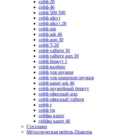
сейф 28
сейф 46
сейф 500 500
сейф aiko t
сейф aiko t 28
сейф ask
сейф ask 46
сейф asm 30
сейф T-28
сейф valberg 30
сейф valberg asm 30
сейф беркут 1
сейф валберг
сейф для оружия
сейф для хранения оружия
сейф карат ask 46
сейф оружейный беркут
сейф офисный asm
сейф офисный valberg
сейф т
сейф тм
сейфы карат
сейфы карат 46
Стеллажи
Металлическая мебель Практик