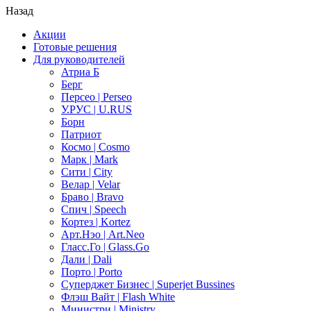
Назад
Акции
Готовые решения
Для руководителей
Атриа Б
Берг
Персео | Perseo
У.РУС | U.RUS
Борн
Патриот
Космо | Cosmo
Марк | Mark
Сити | City
Велар | Velar
Браво | Bravo
Спич | Speech
Кортез | Kortez
Арт.Нэо | Art.Neo
Гласс.Го | Glass.Go
Дали | Dali
Порто | Porto
Суперджет Бизнес | Superjet Bussines
Флэш Вайт | Flash White
Министри | Ministry