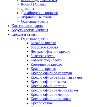
КосмО | CosmO
Диваны
Дизайнерские кровати
Журнальные столы
Офисные кресла
Категории товаров
Акустические кабины
Кресла и стулья
Офисные кресла
Бежевое кресло
Бордовое кресло
Детское офисное кресло
Зеленое кресло
Коврик под кресло
Коричневое кресло
Красное кресло
Кресло офисное chairman
Кресло офисное chairman ткань
Кресло офисное кожа
Кресло офисное ткань
Кресло офисное черная кожа
Кресло офисное черное
Кресло офисное экокожа
Кресло сетка