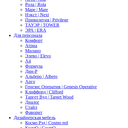
Рола | Rola
Маре | Mare
Нэкст | Next
Привилегия | Privilege
ТАУЭР | TOWER
ЭРА | ERA
Для персонала
Комфорт
Атриа
Милано
Элево | Elevo
А4
Формула
Дин-Р
Альберо | Albero
Арго
Генезис Оператив | Genesis Operative
Клиффорд | Clifford
Таргет Вуд | Target Wood
Диалог
Стайл
Фаворит
Дизайнерская мебель
Космо Рэд | Cosmo red
КосмО | CosmO