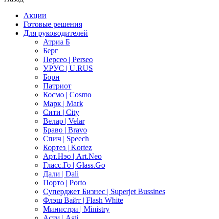
Акции
Готовые решения
Для руководителей
Атриа Б
Берг
Персео | Perseo
У.РУС | U.RUS
Борн
Патриот
Космо | Cosmo
Марк | Mark
Сити | City
Велар | Velar
Браво | Bravo
Спич | Speech
Кортез | Kortez
Арт.Нэо | Art.Neo
Гласс.Го | Glass.Go
Дали | Dali
Порто | Porto
Суперджет Бизнес | Superjet Bussines
Флэш Вайт | Flash White
Министри | Ministry
Асти | Asti