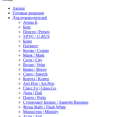
Акции
Готовые решения
Для руководителей
Атриа Б
Берг
Персео | Perseo
У.РУС | U.RUS
Борн
Патриот
Космо | Cosmo
Марк | Mark
Сити | City
Велар | Velar
Браво | Bravo
Спич | Speech
Кортез | Kortez
Арт.Нэо | Art.Neo
Гласс.Го | Glass.Go
Дали | Dali
Порто | Porto
Суперджет Бизнес | Superjet Bussines
Флэш Вайт | Flash White
Министри | Ministry
Асти | Asti