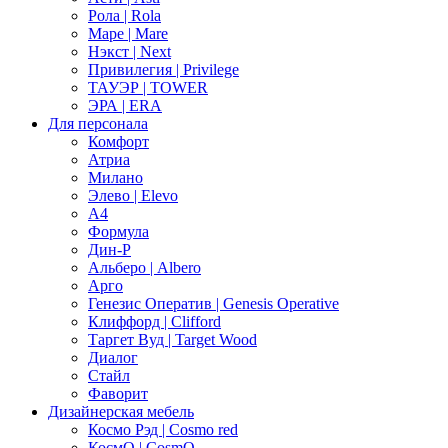
Рола | Rola
Маре | Mare
Нэкст | Next
Привилегия | Privilege
ТАУЭР | TOWER
ЭРА | ERA
Для персонала
Комфорт
Атриа
Милано
Элево | Elevo
А4
Формула
Дин-Р
Альберо | Albero
Арго
Генезис Оператив | Genesis Operative
Клиффорд | Clifford
Таргет Вуд | Target Wood
Диалог
Стайл
Фаворит
Дизайнерская мебель
Космо Рэд | Cosmo red
КосмО | CosmO