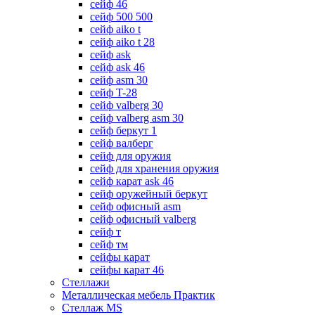
сейф 46
сейф 500 500
сейф aiko t
сейф aiko t 28
сейф ask
сейф ask 46
сейф asm 30
сейф T-28
сейф valberg 30
сейф valberg asm 30
сейф беркут 1
сейф валберг
сейф для оружия
сейф для хранения оружия
сейф карат ask 46
сейф оружейный беркут
сейф офисный asm
сейф офисный valberg
сейф т
сейф тм
сейфы карат
сейфы карат 46
Стеллажи
Металлическая мебель Практик
Стеллаж MS