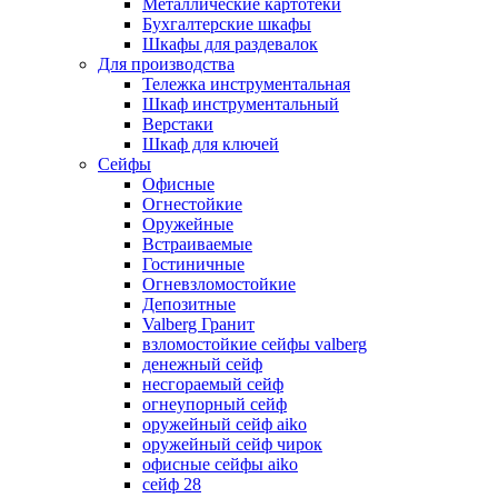
Металлические картотеки
Бухгалтерские шкафы
Шкафы для раздевалок
Для производства
Тележка инструментальная
Шкаф инструментальный
Верстаки
Шкаф для ключей
Сейфы
Офисные
Огнестойкие
Оружейные
Встраиваемые
Гостиничные
Огневзломостойкие
Депозитные
Valberg Гранит
взломостойкие сейфы valberg
денежный сейф
несгораемый сейф
огнеупорный сейф
оружейный сейф aiko
оружейный сейф чирок
офисные сейфы aiko
сейф 28