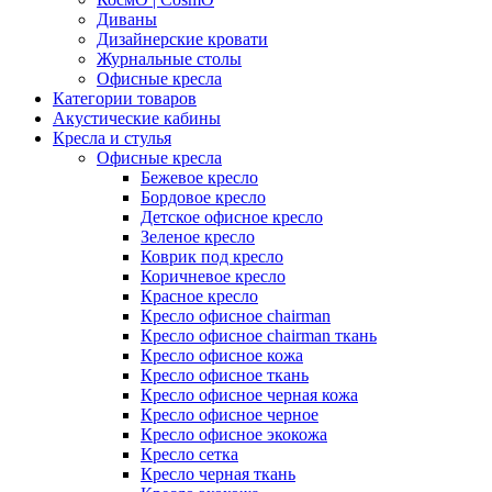
Диваны
Дизайнерские кровати
Журнальные столы
Офисные кресла
Категории товаров
Акустические кабины
Кресла и стулья
Офисные кресла
Бежевое кресло
Бордовое кресло
Детское офисное кресло
Зеленое кресло
Коврик под кресло
Коричневое кресло
Красное кресло
Кресло офисное chairman
Кресло офисное chairman ткань
Кресло офисное кожа
Кресло офисное ткань
Кресло офисное черная кожа
Кресло офисное черное
Кресло офисное экокожа
Кресло сетка
Кресло черная ткань