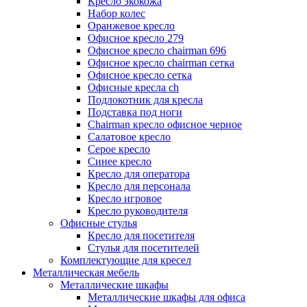
Кресло экокожа
Набор колес
Оранжевое кресло
Офисное кресло 279
Офисное кресло chairman 696
Офисное кресло chairman сетка
Офисное кресло сетка
Офисные кресла ch
Подлокотник для кресла
Подставка под ноги
Сhairman кресло офисное черное
Салатовое кресло
Серое кресло
Синее кресло
Кресло для оператора
Кресло для персонала
Кресло игровое
Кресло руководителя
Офисные стулья
Кресло для посетителя
Стулья для посетителей
Комплектующие для кресел
Металлическая мебель
Металлические шкафы
Металлические шкафы для офиса