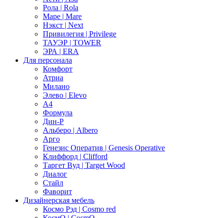
Рола | Rola
Маре | Mare
Нэкст | Next
Привилегия | Privilege
ТАУЭР | TOWER
ЭРА | ERA
Для персонала
Комфорт
Атриа
Милано
Элево | Elevo
А4
Формула
Дин-Р
Альберо | Albero
Арго
Генезис Оператив | Genesis Operative
Клиффорд | Clifford
Таргет Вуд | Target Wood
Диалог
Стайл
Фаворит
Дизайнерская мебель
Космо Рэд | Cosmo red
КосмО | CosmO