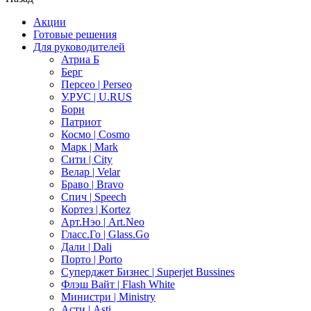
Акции
Готовые решения
Для руководителей
Атриа Б
Берг
Персео | Perseo
У.РУС | U.RUS
Борн
Патриот
Космо | Cosmo
Марк | Mark
Сити | City
Велар | Velar
Браво | Bravo
Спич | Speech
Кортез | Kortez
Арт.Нэо | Art.Neo
Гласс.Го | Glass.Go
Дали | Dali
Порто | Porto
Суперджет Бизнес | Superjet Bussines
Флэш Вайт | Flash White
Министри | Ministry
Асти | Asti