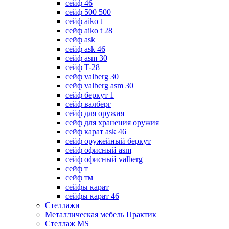
сейф 46
сейф 500 500
сейф aiko t
сейф aiko t 28
сейф ask
сейф ask 46
сейф asm 30
сейф T-28
сейф valberg 30
сейф valberg asm 30
сейф беркут 1
сейф валберг
сейф для оружия
сейф для хранения оружия
сейф карат ask 46
сейф оружейный беркут
сейф офисный asm
сейф офисный valberg
сейф т
сейф тм
сейфы карат
сейфы карат 46
Стеллажи
Металлическая мебель Практик
Стеллаж MS