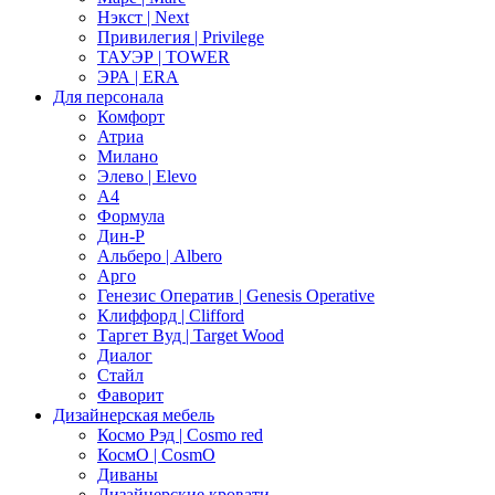
Нэкст | Next
Привилегия | Privilege
ТАУЭР | TOWER
ЭРА | ERA
Для персонала
Комфорт
Атриа
Милано
Элево | Elevo
А4
Формула
Дин-Р
Альберо | Albero
Арго
Генезис Оператив | Genesis Operative
Клиффорд | Clifford
Таргет Вуд | Target Wood
Диалог
Стайл
Фаворит
Дизайнерская мебель
Космо Рэд | Cosmo red
КосмО | CosmO
Диваны
Дизайнерские кровати