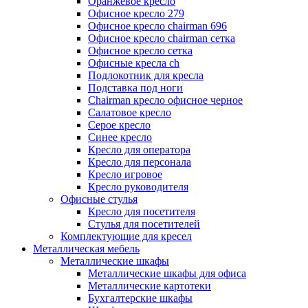
Оранжевое кресло
Офисное кресло 279
Офисное кресло chairman 696
Офисное кресло chairman сетка
Офисное кресло сетка
Офисные кресла ch
Подлокотник для кресла
Подставка под ноги
Сhairman кресло офисное черное
Салатовое кресло
Серое кресло
Синее кресло
Кресло для оператора
Кресло для персонала
Кресло игровое
Кресло руководителя
Офисные стулья
Кресло для посетителя
Стулья для посетителей
Комплектующие для кресел
Металлическая мебель
Металлические шкафы
Металлические шкафы для офиса
Металлические картотеки
Бухгалтерские шкафы