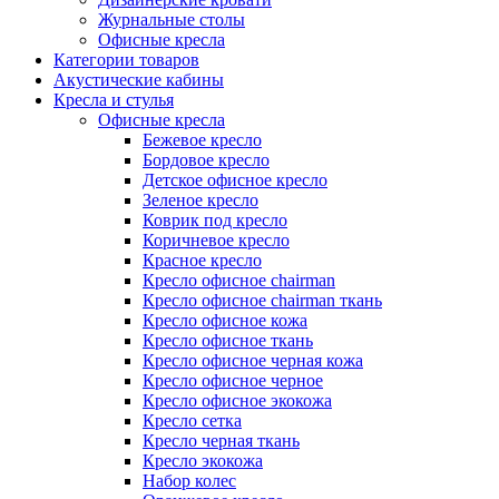
Журнальные столы
Офисные кресла
Категории товаров
Акустические кабины
Кресла и стулья
Офисные кресла
Бежевое кресло
Бордовое кресло
Детское офисное кресло
Зеленое кресло
Коврик под кресло
Коричневое кресло
Красное кресло
Кресло офисное chairman
Кресло офисное chairman ткань
Кресло офисное кожа
Кресло офисное ткань
Кресло офисное черная кожа
Кресло офисное черное
Кресло офисное экокожа
Кресло сетка
Кресло черная ткань
Кресло экокожа
Набор колес