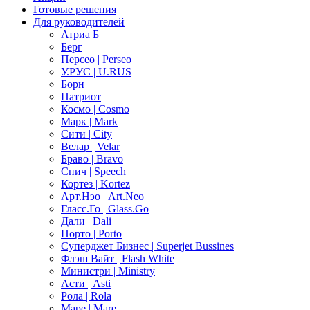
Готовые решения
Для руководителей
Атриа Б
Берг
Персео | Perseo
У.РУС | U.RUS
Борн
Патриот
Космо | Cosmo
Марк | Mark
Сити | City
Велар | Velar
Браво | Bravo
Спич | Speech
Кортез | Kortez
Арт.Нэо | Art.Neo
Гласс.Го | Glass.Go
Дали | Dali
Порто | Porto
Суперджет Бизнес | Superjet Bussines
Флэш Вайт | Flash White
Министри | Ministry
Асти | Asti
Рола | Rola
Маре | Mare