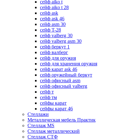
сейф aiko t
сейф aiko t 28
сейф ask
сейф ask 46
сейф asm 30
сейф T-28
сейф valberg 30
сейф valberg asm 30
сейф беркут 1
сейф валберг
сейф для оружия
сейф для хранения оружия
сейф карат ask 46
сейф оружейный беркут
сейф офисный asm
сейф офисный valberg
сейф т
сейф тм
сейфы карат
сейфы карат 46
Стеллажи
Металлическая мебель Практик
Стеллаж MS
Стеллаж металлический
Стеллаж СТФ