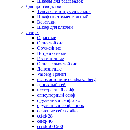
Шкафы для раздевалок
Для производства
Тележка инструментальная
Шкаф инструментальный
Верстаки
Шкаф для ключей
Сейфы
Офисные
Огнестойкие
Оружейные
Встраиваемые
Гостиничные
Огневзломостойкие
Депозитные
Valberg Гранит
взломостойкие сейфы valberg
денежный сейф
несгораемый сейф
огнеупорный сейф
оружейный сейф aiko
оружейный сейф чирок
офисные сейфы aiko
сейф 28
сейф 46
сейф 500 500