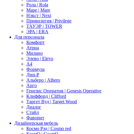
Рола | Rola
Маре | Mare
Нэкст | Next
Привилегия | Privilege
ТАУЭР | TOWER
ЭРА | ERA
Для персонала
Комфорт
Атриа
Милано
Элево | Elevo
А4
Формула
Дин-Р
Альберо | Albero
Арго
Генезис Оператив | Genesis Operative
Клиффорд | Clifford
Таргет Вуд | Target Wood
Диалог
Стайл
Фаворит
Дизайнерская мебель
Космо Рэд | Cosmo red
КосмО | CosmO