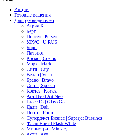
Акции
Готовые решения
Для руководителей
Атриа Б
Берг
Персео | Perseo
У.РУС | U.RUS
Борн
Патриот
Космо | Cosmo
Марк | Mark
Сити | City
Велар | Velar
Браво | Bravo
Спич | Speech
Кортез | Kortez
Арт.Нэо | Art.Neo
Гласс.Го | Glass.Go
Дали | Dali
Порто | Porto
Суперджет Бизнес | Superjet Bussines
Флэш Вайт | Flash White
Министри | Ministry
Асти | Asti