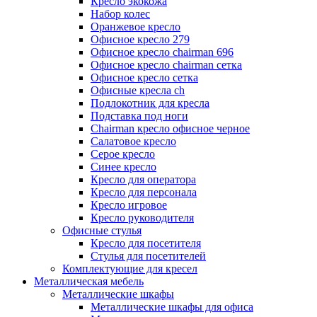
Кресло экокожа
Набор колес
Оранжевое кресло
Офисное кресло 279
Офисное кресло chairman 696
Офисное кресло chairman сетка
Офисное кресло сетка
Офисные кресла ch
Подлокотник для кресла
Подставка под ноги
Сhairman кресло офисное черное
Салатовое кресло
Серое кресло
Синее кресло
Кресло для оператора
Кресло для персонала
Кресло игровое
Кресло руководителя
Офисные стулья
Кресло для посетителя
Стулья для посетителей
Комплектующие для кресел
Металлическая мебель
Металлические шкафы
Металлические шкафы для офиса