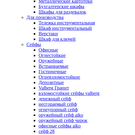
Металлические картотеки
Бухгалтерские шкафы
Шкафы для раздевалок
Для производства
Тележка инструментальная
Шкаф инструментальный
Верстаки
Шкаф для ключей
Сейфы
Офисные
Огнестойкие
Оружейные
Встраиваемые
Гостиничные
Огневзломостойкие
Депозитные
Valberg Гранит
взломостойкие сейфы valberg
денежный сейф
несгораемый сейф
огнеупорный сейф
оружейный сейф aiko
оружейный сейф чирок
офисные сейфы aiko
сейф 28