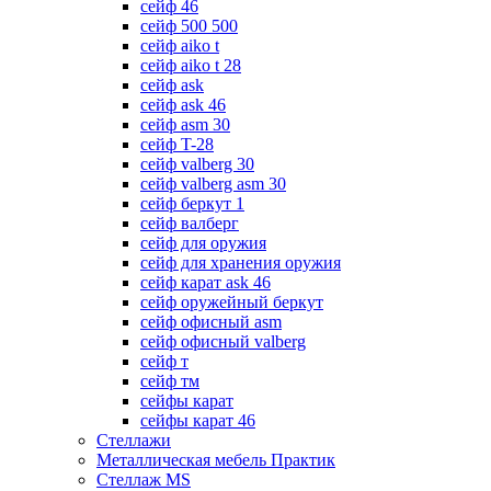
сейф 46
сейф 500 500
сейф aiko t
сейф aiko t 28
сейф ask
сейф ask 46
сейф asm 30
сейф T-28
сейф valberg 30
сейф valberg asm 30
сейф беркут 1
сейф валберг
сейф для оружия
сейф для хранения оружия
сейф карат ask 46
сейф оружейный беркут
сейф офисный asm
сейф офисный valberg
сейф т
сейф тм
сейфы карат
сейфы карат 46
Стеллажи
Металлическая мебель Практик
Стеллаж MS