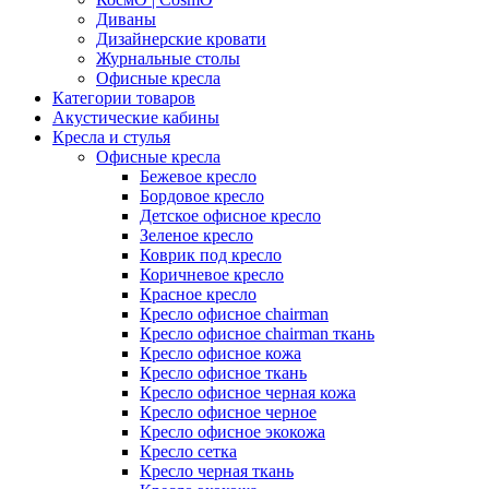
Диваны
Дизайнерские кровати
Журнальные столы
Офисные кресла
Категории товаров
Акустические кабины
Кресла и стулья
Офисные кресла
Бежевое кресло
Бордовое кресло
Детское офисное кресло
Зеленое кресло
Коврик под кресло
Коричневое кресло
Красное кресло
Кресло офисное chairman
Кресло офисное chairman ткань
Кресло офисное кожа
Кресло офисное ткань
Кресло офисное черная кожа
Кресло офисное черное
Кресло офисное экокожа
Кресло сетка
Кресло черная ткань