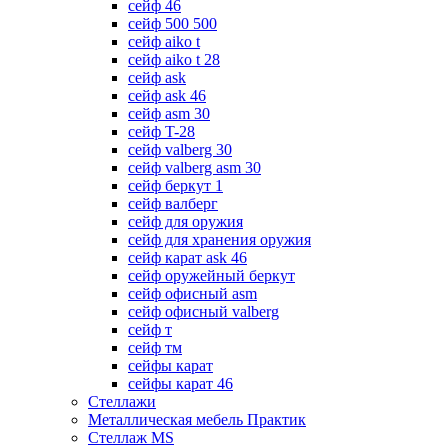
сейф 46
сейф 500 500
сейф aiko t
сейф aiko t 28
сейф ask
сейф ask 46
сейф asm 30
сейф T-28
сейф valberg 30
сейф valberg asm 30
сейф беркут 1
сейф валберг
сейф для оружия
сейф для хранения оружия
сейф карат ask 46
сейф оружейный беркут
сейф офисный asm
сейф офисный valberg
сейф т
сейф тм
сейфы карат
сейфы карат 46
Стеллажи
Металлическая мебель Практик
Стеллаж MS