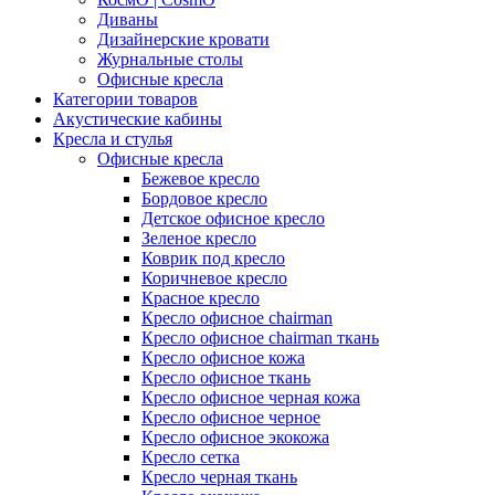
Диваны
Дизайнерские кровати
Журнальные столы
Офисные кресла
Категории товаров
Акустические кабины
Кресла и стулья
Офисные кресла
Бежевое кресло
Бордовое кресло
Детское офисное кресло
Зеленое кресло
Коврик под кресло
Коричневое кресло
Красное кресло
Кресло офисное chairman
Кресло офисное chairman ткань
Кресло офисное кожа
Кресло офисное ткань
Кресло офисное черная кожа
Кресло офисное черное
Кресло офисное экокожа
Кресло сетка
Кресло черная ткань