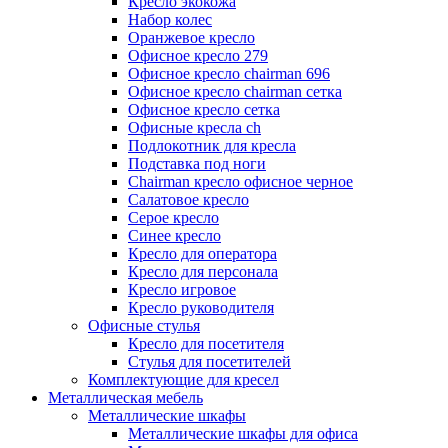
Кресло экокожа
Набор колес
Оранжевое кресло
Офисное кресло 279
Офисное кресло chairman 696
Офисное кресло chairman сетка
Офисное кресло сетка
Офисные кресла ch
Подлокотник для кресла
Подставка под ноги
Сhairman кресло офисное черное
Салатовое кресло
Серое кресло
Синее кресло
Кресло для оператора
Кресло для персонала
Кресло игровое
Кресло руководителя
Офисные стулья
Кресло для посетителя
Стулья для посетителей
Комплектующие для кресел
Металлическая мебель
Металлические шкафы
Металлические шкафы для офиса