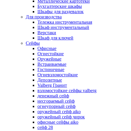
Металлические картотеки
Бухгалтерские шкафы
Шкафы для раздевалок
Для производства
Тележка инструментальная
Шкаф инструментальный
Верстаки
Шкаф для ключей
Сейфы
Офисные
Огнестойкие
Оружейные
Встраиваемые
Гостиничные
Огневзломостойкие
Депозитные
Valberg Гранит
взломостойкие сейфы valberg
денежный сейф
несгораемый сейф
огнеупорный сейф
оружейный сейф aiko
оружейный сейф чирок
офисные сейфы aiko
сейф 28