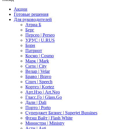
Акции
Готовые решения
Для руководителей
Атриа Б
Берг
Персео | Perseo
У.РУС | U.RUS
Борн
Патриот
Космо | Cosmo
Марк | Mark
Сити | City
Велар | Velar
Браво | Bravo
Спич | Speech
Кортез | Kortez
Арт.Нэо | Art.Neo
Гласс.Го | Glass.Go
Дали | Dali
Порто | Porto
Суперджет Бизнес | Superjet Bussines
Флэш Вайт | Flash White
Министри | Ministry
Асти | Asti