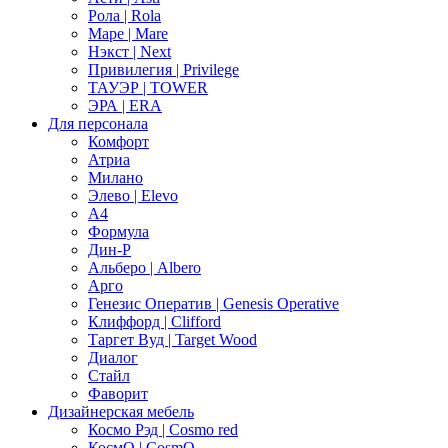
Рола | Rola
Маре | Mare
Нэкст | Next
Привилегия | Privilege
ТАУЭР | TOWER
ЭРА | ERA
Для персонала
Комфорт
Атриа
Милано
Элево | Elevo
А4
Формула
Дин-Р
Альберо | Albero
Арго
Генезис Оператив | Genesis Operative
Клиффорд | Clifford
Таргет Вуд | Target Wood
Диалог
Стайл
Фаворит
Дизайнерская мебель
Космо Рэд | Cosmo red
КосмО | CosmO