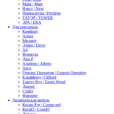
Маре | Mare
Нэкст | Next
Привилегия | Privilege
ТАУЭР | TOWER
ЭРА | ERA
Для персонала
Комфорт
Атриа
Милано
Элево | Elevo
А4
Формула
Дин-Р
Альберо | Albero
Арго
Генезис Оператив | Genesis Operative
Клиффорд | Clifford
Таргет Вуд | Target Wood
Диалог
Стайл
Фаворит
Дизайнерская мебель
Космо Рэд | Cosmo red
КосмО | CosmO
Диваны