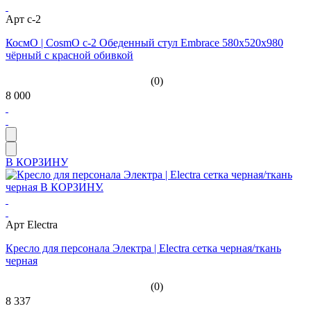
Арт c-2
КосмО | CosmO c-2 Обеденный стул Embrace 580х520х980
чёрный с красной обивкой
(0)
8 000
В КОРЗИНУ
Арт Electra
Кресло для персонала Электра | Electra сетка черная/ткань
черная
(0)
8 337