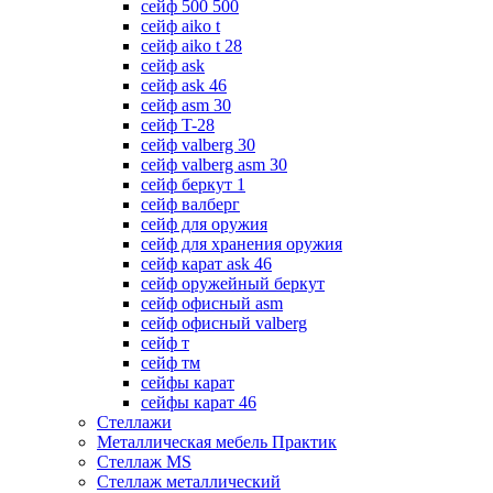
сейф 500 500
сейф aiko t
сейф aiko t 28
сейф ask
сейф ask 46
сейф asm 30
сейф T-28
сейф valberg 30
сейф valberg asm 30
сейф беркут 1
сейф валберг
сейф для оружия
сейф для хранения оружия
сейф карат ask 46
сейф оружейный беркут
сейф офисный asm
сейф офисный valberg
сейф т
сейф тм
сейфы карат
сейфы карат 46
Стеллажи
Металлическая мебель Практик
Стеллаж MS
Стеллаж металлический