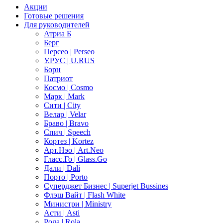
Акции
Готовые решения
Для руководителей
Атриа Б
Берг
Персео | Perseo
У.РУС | U.RUS
Борн
Патриот
Космо | Cosmo
Марк | Mark
Сити | City
Велар | Velar
Браво | Bravo
Спич | Speech
Кортез | Kortez
Арт.Нэо | Art.Neo
Гласс.Го | Glass.Go
Дали | Dali
Порто | Porto
Суперджет Бизнес | Superjet Bussines
Флэш Вайт | Flash White
Министри | Ministry
Асти | Asti
Рола | Rola