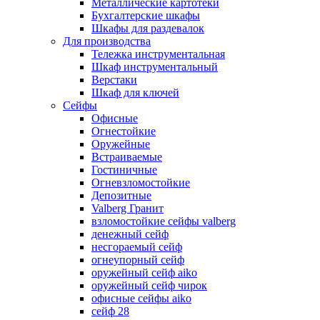
Металлические картотеки
Бухгалтерские шкафы
Шкафы для раздевалок
Для производства
Тележка инструментальная
Шкаф инструментальный
Верстаки
Шкаф для ключей
Сейфы
Офисные
Огнестойкие
Оружейные
Встраиваемые
Гостиничные
Огневзломостойкие
Депозитные
Valberg Гранит
взломостойкие сейфы valberg
денежный сейф
несгораемый сейф
огнеупорный сейф
оружейный сейф aiko
оружейный сейф чирок
офисные сейфы aiko
сейф 28