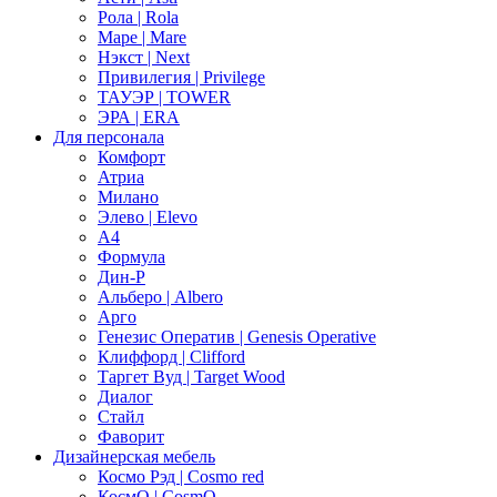
Рола | Rola
Маре | Mare
Нэкст | Next
Привилегия | Privilege
ТАУЭР | TOWER
ЭРА | ERA
Для персонала
Комфорт
Атриа
Милано
Элево | Elevo
А4
Формула
Дин-Р
Альберо | Albero
Арго
Генезис Оператив | Genesis Operative
Клиффорд | Clifford
Таргет Вуд | Target Wood
Диалог
Стайл
Фаворит
Дизайнерская мебель
Космо Рэд | Cosmo red
КосмО | CosmO