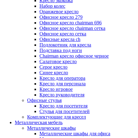
Кресло экокожа
Набор колес
Оранжевое кресло
Офисное кресло 279
Офисное кресло chairman 696
Офисное кресло chairman сетка
Офисное кресло сетка
Офисные кресла ch
Подлокотник для кресла
Подставка под ноги
Сhairman кресло офисное черное
Салатовое кресло
Серое кресло
Синее кресло
Кресло для оператора
Кресло для персонала
Кресло игровое
Кресло руководителя
Офисные стулья
Кресло для посетителя
Стулья для посетителей
Комплектующие для кресел
Металлическая мебель
Металлические шкафы
Металлические шкафы для офиса