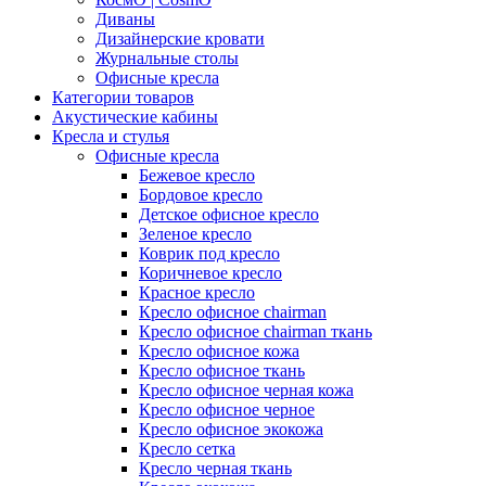
Диваны
Дизайнерские кровати
Журнальные столы
Офисные кресла
Категории товаров
Акустические кабины
Кресла и стулья
Офисные кресла
Бежевое кресло
Бордовое кресло
Детское офисное кресло
Зеленое кресло
Коврик под кресло
Коричневое кресло
Красное кресло
Кресло офисное chairman
Кресло офисное chairman ткань
Кресло офисное кожа
Кресло офисное ткань
Кресло офисное черная кожа
Кресло офисное черное
Кресло офисное экокожа
Кресло сетка
Кресло черная ткань