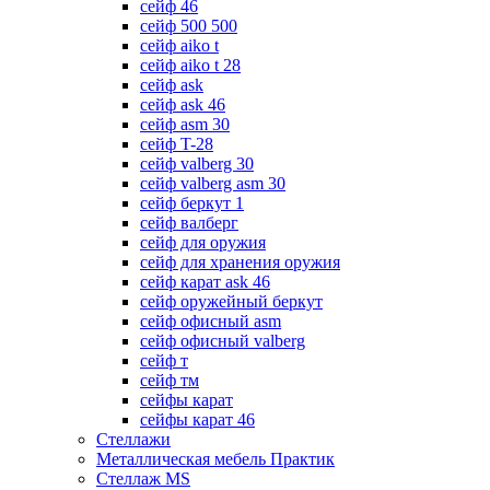
сейф 46
сейф 500 500
сейф aiko t
сейф aiko t 28
сейф ask
сейф ask 46
сейф asm 30
сейф T-28
сейф valberg 30
сейф valberg asm 30
сейф беркут 1
сейф валберг
сейф для оружия
сейф для хранения оружия
сейф карат ask 46
сейф оружейный беркут
сейф офисный asm
сейф офисный valberg
сейф т
сейф тм
сейфы карат
сейфы карат 46
Стеллажи
Металлическая мебель Практик
Стеллаж MS