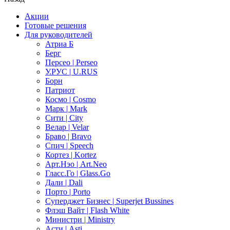
Акции
Готовые решения
Для руководителей
Атриа Б
Берг
Персео | Perseo
У.РУС | U.RUS
Борн
Патриот
Космо | Cosmo
Марк | Mark
Сити | City
Велар | Velar
Браво | Bravo
Спич | Speech
Кортез | Kortez
Арт.Нэо | Art.Neo
Гласс.Го | Glass.Go
Дали | Dali
Порто | Porto
Суперджет Бизнес | Superjet Bussines
Флэш Вайт | Flash White
Министри | Ministry
Асти | Asti