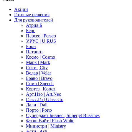
Акции
Готовые решения
Для руководителей
Атриа Б
Берг
Персео | Perseo
У.РУС | U.RUS
Борн
Патриот
Космо | Cosmo
Марк | Mark
Сити | City
Велар | Velar
Браво | Bravo
Спич | Speech
Кортез | Kortez
Арт.Нэо | Art.Neo
Гласс.Го | Glass.Go
Дали | Dali
Порто | Porto
Суперджет Бизнес | Superjet Bussines
Флэш Вайт | Flash White
Министри | Ministry
Асти | Asti