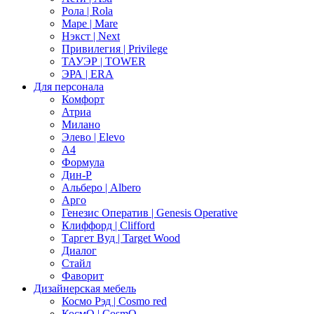
Рола | Rola
Маре | Mare
Нэкст | Next
Привилегия | Privilege
ТАУЭР | TOWER
ЭРА | ERA
Для персонала
Комфорт
Атриа
Милано
Элево | Elevo
А4
Формула
Дин-Р
Альберо | Albero
Арго
Генезис Оператив | Genesis Operative
Клиффорд | Clifford
Таргет Вуд | Target Wood
Диалог
Стайл
Фаворит
Дизайнерская мебель
Космо Рэд | Cosmo red
КосмО | CosmO