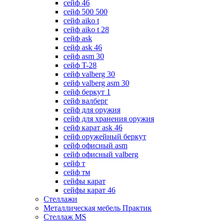
сейф 46
сейф 500 500
сейф aiko t
сейф aiko t 28
сейф ask
сейф ask 46
сейф asm 30
сейф T-28
сейф valberg 30
сейф valberg asm 30
сейф беркут 1
сейф валберг
сейф для оружия
сейф для хранения оружия
сейф карат ask 46
сейф оружейный беркут
сейф офисный asm
сейф офисный valberg
сейф т
сейф тм
сейфы карат
сейфы карат 46
Стеллажи
Металлическая мебель Практик
Стеллаж MS