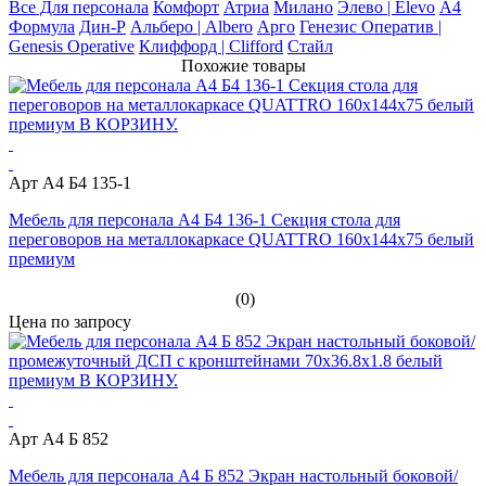
Все Для персонала
Комфорт
Атриа
Милано
Элево | Elevo
А4
Формула
Дин-Р
Альберо | Albero
Арго
Генезис Оператив |
Genesis Operative
Клиффорд | Clifford
Стайл
Похожие товары
Арт А4 Б4 135-1
Мебель для персонала А4 Б4 136-1 Секция стола для
переговоров на металлокаркасе QUATTRO 160x144x75 белый
премиум
(0)
Цена по запросу
Арт А4 Б 852
Мебель для персонала А4 Б 852 Экран настольный боковой/