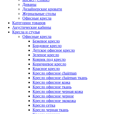
Диваны
Дизайнерские кровати
Журнальные столы
Офисные кресла
Категории товаров
Акустические кабины
Кресла и стулья
Офисные кресла
Бежевое кресло
Бордовое кресло
Детское офисное кресло
Зеленое кресло
Коврик под кресло
Коричневое кресло
Красное кресло
Кресло офисное chairman
Кресло офисное chairman ткань
Кресло офисное кожа
Кресло офисное ткань
Кресло офисное черная кожа
Кресло офисное черное
Кресло офисное экокожа
Кресло сетка
Кресло черная ткань