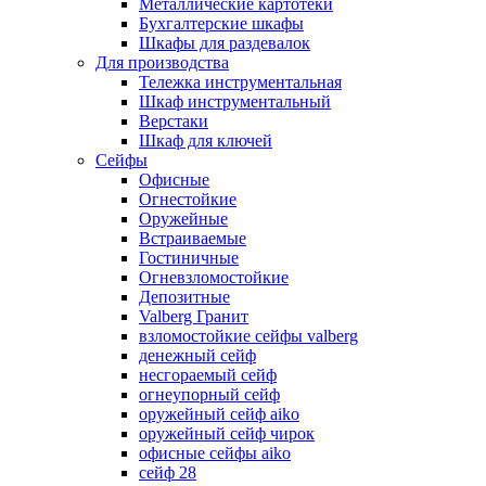
Металлические картотеки
Бухгалтерские шкафы
Шкафы для раздевалок
Для производства
Тележка инструментальная
Шкаф инструментальный
Верстаки
Шкаф для ключей
Сейфы
Офисные
Огнестойкие
Оружейные
Встраиваемые
Гостиничные
Огневзломостойкие
Депозитные
Valberg Гранит
взломостойкие сейфы valberg
денежный сейф
несгораемый сейф
огнеупорный сейф
оружейный сейф aiko
оружейный сейф чирок
офисные сейфы aiko
сейф 28