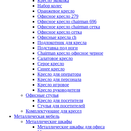
Кресло экокожа
Набор колес
Оранжевое кресло
Офисное кресло 279
Офисное кресло chairman 696
Офисное кресло chairman сетка
Офисное кресло сетка
Офисные кресла ch
Подлокотник для кресла
Подставка под ноги
Сhairman кресло офисное черное
Салатовое кресло
Серое кресло
Синее кресло
Кресло для оператора
Кресло для персонала
Кресло игровое
Кресло руководителя
Офисные стулья
Кресло для посетителя
Стулья для посетителей
Комплектующие для кресел
Металлическая мебель
Металлические шкафы
Металлические шкафы для офиса