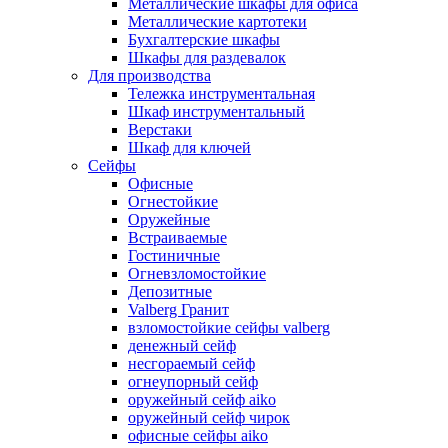
Металлические шкафы для офиса
Металлические картотеки
Бухгалтерские шкафы
Шкафы для раздевалок
Для производства
Тележка инструментальная
Шкаф инструментальный
Верстаки
Шкаф для ключей
Сейфы
Офисные
Огнестойкие
Оружейные
Встраиваемые
Гостиничные
Огневзломостойкие
Депозитные
Valberg Гранит
взломостойкие сейфы valberg
денежный сейф
несгораемый сейф
огнеупорный сейф
оружейный сейф aiko
оружейный сейф чирок
офисные сейфы aiko