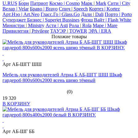
U.RUS
Борн
Патриот
Космо | Cosmo
Марк | Mark
Сити | City
Велар | Velar
Браво | Bravo
Спич | Speech
Кортез | Kortez
Арт.Нэо | Art.Neo
Гласс.Го | Glass.Go
Дали | Dali
Порто | Porto
Суперджет Бизнес | Superjet Bussines
Флэш Вайт | Flash White
Министри | Ministry
Асти | Asti
Рола | Rola
Маре | Mare
Привилегия | Privilege
ТАУЭР | TOWER
ЭРА | ERA
Похожие товары
Арт АБ-ШГГ ШШ
Мебель для руководителей Атриа Б АБ-ШГГ ШШ Шкаф
гардероб 800х600х2000 ясень шимо тёмный
(0)
19 320
В КОРЗИНУ
Арт АБ-ШГ ББ