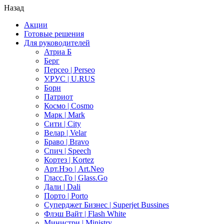
Назад
Акции
Готовые решения
Для руководителей
Атриа Б
Берг
Персео | Perseo
У.РУС | U.RUS
Борн
Патриот
Космо | Cosmo
Марк | Mark
Сити | City
Велар | Velar
Браво | Bravo
Спич | Speech
Кортез | Kortez
Арт.Нэо | Art.Neo
Гласс.Го | Glass.Go
Дали | Dali
Порто | Porto
Суперджет Бизнес | Superjet Bussines
Флэш Вайт | Flash White
Министри | Ministry