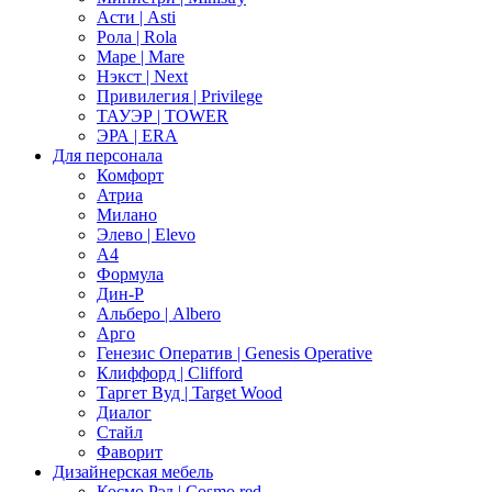
Асти | Asti
Рола | Rola
Маре | Mare
Нэкст | Next
Привилегия | Privilege
ТАУЭР | TOWER
ЭРА | ERA
Для персонала
Комфорт
Атриа
Милано
Элево | Elevo
А4
Формула
Дин-Р
Альберо | Albero
Арго
Генезис Оператив | Genesis Operative
Клиффорд | Clifford
Таргет Вуд | Target Wood
Диалог
Стайл
Фаворит
Дизайнерская мебель
Космо Рэд | Cosmo red