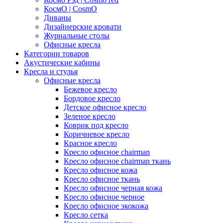
КосмО | CosmO
Диваны
Дизайнерские кровати
Журнальные столы
Офисные кресла
Категории товаров
Акустические кабины
Кресла и стулья
Офисные кресла
Бежевое кресло
Бордовое кресло
Детское офисное кресло
Зеленое кресло
Коврик под кресло
Коричневое кресло
Красное кресло
Кресло офисное chairman
Кресло офисное chairman ткань
Кресло офисное кожа
Кресло офисное ткань
Кресло офисное черная кожа
Кресло офисное черное
Кресло офисное экокожа
Кресло сетка