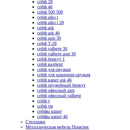
сейф 28
сейф 46
сейф 500 500
сейф aiko t
сейф aiko t 28
сейф ask
сейф ask 46
сейф asm 30
сейф T-28
сейф valberg 30
сейф valberg asm 30
сейф беркут 1
сейф валберг
сейф для оружия
сейф для хранения оружия
сейф карат ask 46
сейф оружейный беркут
сейф офисный asm
сейф офисный valberg
сейф т
сейф тм
сейфы карат
сейфы карат 46
Стеллажи
Металлическая мебель Практик