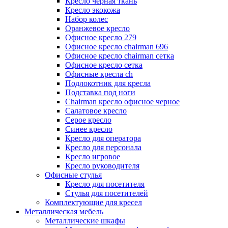
Кресло черная ткань
Кресло экокожа
Набор колес
Оранжевое кресло
Офисное кресло 279
Офисное кресло chairman 696
Офисное кресло chairman сетка
Офисное кресло сетка
Офисные кресла ch
Подлокотник для кресла
Подставка под ноги
Сhairman кресло офисное черное
Салатовое кресло
Серое кресло
Синее кресло
Кресло для оператора
Кресло для персонала
Кресло игровое
Кресло руководителя
Офисные стулья
Кресло для посетителя
Стулья для посетителей
Комплектующие для кресел
Металлическая мебель
Металлические шкафы