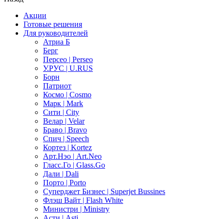
Акции
Готовые решения
Для руководителей
Атриа Б
Берг
Персео | Perseo
У.РУС | U.RUS
Борн
Патриот
Космо | Cosmo
Марк | Mark
Сити | City
Велар | Velar
Браво | Bravo
Спич | Speech
Кортез | Kortez
Арт.Нэо | Art.Neo
Гласс.Го | Glass.Go
Дали | Dali
Порто | Porto
Суперджет Бизнес | Superjet Bussines
Флэш Вайт | Flash White
Министри | Ministry
Асти | Asti