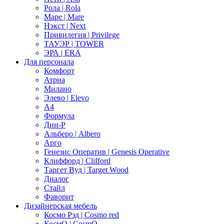
Рола | Rola
Маре | Mare
Нэкст | Next
Привилегия | Privilege
ТАУЭР | TOWER
ЭРА | ERA
Для персонала
Комфорт
Атриа
Милано
Элево | Elevo
А4
Формула
Дин-Р
Альберо | Albero
Арго
Генезис Оператив | Genesis Operative
Клиффорд | Clifford
Таргет Вуд | Target Wood
Диалог
Стайл
Фаворит
Дизайнерская мебель
Космо Рэд | Cosmo red
КосмО | CosmO