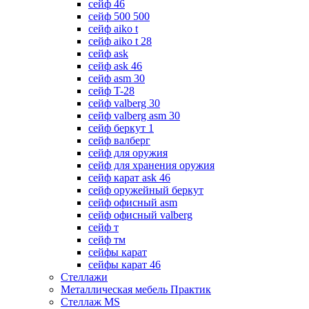
сейф 46
сейф 500 500
сейф aiko t
сейф aiko t 28
сейф ask
сейф ask 46
сейф asm 30
сейф T-28
сейф valberg 30
сейф valberg asm 30
сейф беркут 1
сейф валберг
сейф для оружия
сейф для хранения оружия
сейф карат ask 46
сейф оружейный беркут
сейф офисный asm
сейф офисный valberg
сейф т
сейф тм
сейфы карат
сейфы карат 46
Стеллажи
Металлическая мебель Практик
Стеллаж MS