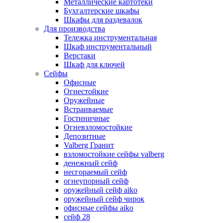
Металлические картотеки
Бухгалтерские шкафы
Шкафы для раздевалок
Для производства
Тележка инструментальная
Шкаф инструментальный
Верстаки
Шкаф для ключей
Сейфы
Офисные
Огнестойкие
Оружейные
Встраиваемые
Гостиничные
Огневзломостойкие
Депозитные
Valberg Гранит
взломостойкие сейфы valberg
денежный сейф
несгораемый сейф
огнеупорный сейф
оружейный сейф aiko
оружейный сейф чирок
офисные сейфы aiko
сейф 28