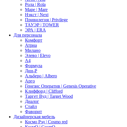
Рола | Rola
Маре | Mare
Нэкст | Next
Привилегия | Privilege
ТАУЭР | TOWER
ЭРА | ERA
Для персонала
Комфорт
Атриа
Милано
Элево | Elevo
А4
Формула
Дин-Р
Альберо | Albero
Арго
Генезис Оператив | Genesis Operative
Клиффорд | Clifford
Таргет Вуд | Target Wood
Диалог
Стайл
Фаворит
Дизайнерская мебель
Космо Рэд | Cosmo red
КосмО | CosmO