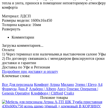
тепла и уюта, принося в помещение неповторимую атмосферу
комфорта
Материал: ЛДСП
Размеры модели: 1600х16х450
Толщина каркаса: 16мм
Развернуть
Комментарии
Загрузка комментариев...
Оплата:
1) Через терминал
или наличными
,в выставочном салоне Уфы
2) По договору
связавшись с менеджером
фиксируются сроки
доставки и гарантии
Доставка по Уфе и Регионам
Подробнее про доставку и оплату
Ключевые слова:
Все Для персонала
Комфорт
Атриа
Милано
Элево | Elevo
А4
Формула
Дин-Р
Альберо | Albero
Арго
Генезис Оператив |
Genesis Operative
Клиффорд | Clifford
Стайл
Похожие товары