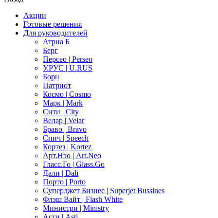
Акции
Готовые решения
Для руководителей
Атриа Б
Берг
Персео | Perseo
У.РУС | U.RUS
Борн
Патриот
Космо | Cosmo
Марк | Mark
Сити | City
Велар | Velar
Браво | Bravo
Спич | Speech
Кортез | Kortez
Арт.Нэо | Art.Neo
Гласс.Го | Glass.Go
Дали | Dali
Порто | Porto
Суперджет Бизнес | Superjet Bussines
Флэш Вайт | Flash White
Министри | Ministry
Асти | Asti