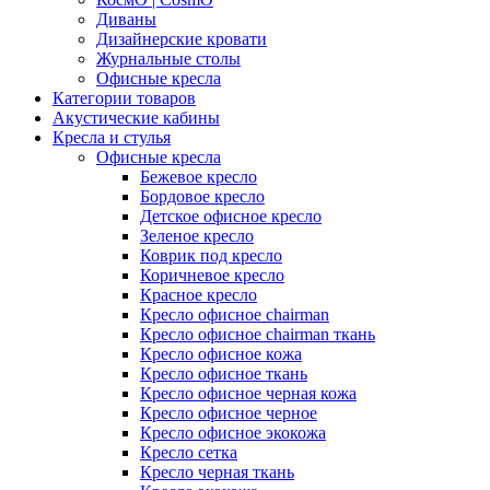
Диваны
Дизайнерские кровати
Журнальные столы
Офисные кресла
Категории товаров
Акустические кабины
Кресла и стулья
Офисные кресла
Бежевое кресло
Бордовое кресло
Детское офисное кресло
Зеленое кресло
Коврик под кресло
Коричневое кресло
Красное кресло
Кресло офисное chairman
Кресло офисное chairman ткань
Кресло офисное кожа
Кресло офисное ткань
Кресло офисное черная кожа
Кресло офисное черное
Кресло офисное экокожа
Кресло сетка
Кресло черная ткань