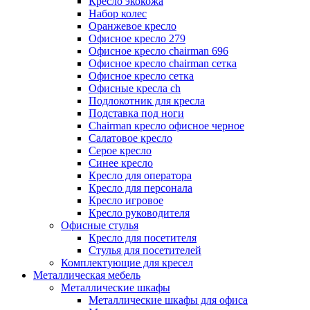
Кресло экокожа
Набор колес
Оранжевое кресло
Офисное кресло 279
Офисное кресло chairman 696
Офисное кресло chairman сетка
Офисное кресло сетка
Офисные кресла ch
Подлокотник для кресла
Подставка под ноги
Сhairman кресло офисное черное
Салатовое кресло
Серое кресло
Синее кресло
Кресло для оператора
Кресло для персонала
Кресло игровое
Кресло руководителя
Офисные стулья
Кресло для посетителя
Стулья для посетителей
Комплектующие для кресел
Металлическая мебель
Металлические шкафы
Металлические шкафы для офиса