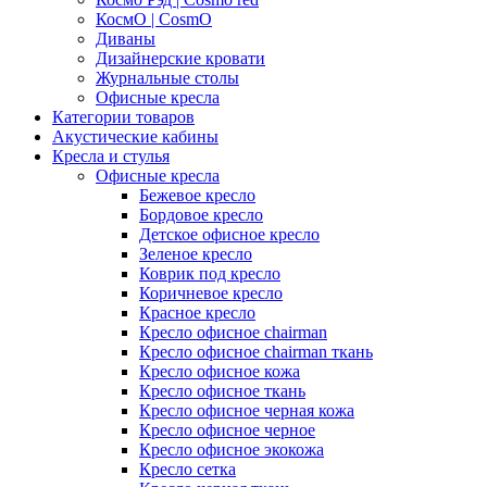
КосмО | CosmO
Диваны
Дизайнерские кровати
Журнальные столы
Офисные кресла
Категории товаров
Акустические кабины
Кресла и стулья
Офисные кресла
Бежевое кресло
Бордовое кресло
Детское офисное кресло
Зеленое кресло
Коврик под кресло
Коричневое кресло
Красное кресло
Кресло офисное chairman
Кресло офисное chairman ткань
Кресло офисное кожа
Кресло офисное ткань
Кресло офисное черная кожа
Кресло офисное черное
Кресло офисное экокожа
Кресло сетка