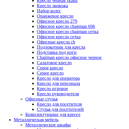
Кресло черная ткань
Кресло экокожа
Набор колес
Оранжевое кресло
Офисное кресло 279
Офисное кресло chairman 696
Офисное кресло chairman сетка
Офисное кресло сетка
Офисные кресла ch
Подлокотник для кресла
Подставка под ноги
Сhairman кресло офисное черное
Салатовое кресло
Серое кресло
Синее кресло
Кресло для оператора
Кресло для персонала
Кресло игровое
Кресло руководителя
Офисные стулья
Кресло для посетителя
Стулья для посетителей
Комплектующие для кресел
Металлическая мебель
Металлические шкафы