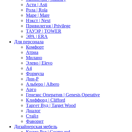
Асти | Asti
Рола | Rola
Маре | Mare
Нэкст | Next
Привилегия | Privilege
ТАУЭР | TOWER
ЭРА | ERA
Для персонала
Комфорт
Атриа
Милано
Элево | Elevo
А4
Формула
Дин-Р
Альберо | Albero
Арго
Генезис Оператив | Genesis Operative
Клиффорд | Clifford
Таргет Вуд | Target Wood
Диалог
Стайл
Фаворит
Дизайнерская мебель
Космо Рэд | Cosmo red