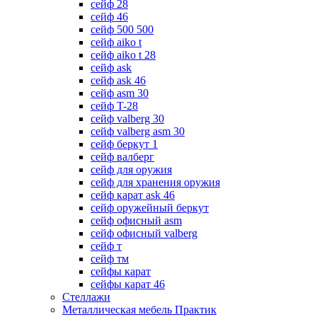
сейф 28
сейф 46
сейф 500 500
сейф aiko t
сейф aiko t 28
сейф ask
сейф ask 46
сейф asm 30
сейф T-28
сейф valberg 30
сейф valberg asm 30
сейф беркут 1
сейф валберг
сейф для оружия
сейф для хранения оружия
сейф карат ask 46
сейф оружейный беркут
сейф офисный asm
сейф офисный valberg
сейф т
сейф тм
сейфы карат
сейфы карат 46
Стеллажи
Металлическая мебель Практик