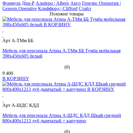
Формула
Дин-Р
Альберо | Albero
Арго
Генезис Оператив |
Genesis Operative
Клиффорд | Clifford
Стайл
Похожие товары
Арт А-ТМм ББ
Мебель для персонала Атриа А-ТМм ББ Тумба мобильная
398х450х605 белый
(0)
9 400
В КОРЗИНУ
Арт А-ШДС КДД
Мебель для персонала Атриа А-ШДС КДД Шкаф средний
800х400х1213 дуб дымчатый + капучино
(0)