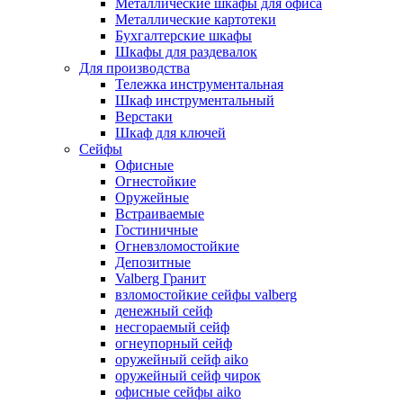
Металлические шкафы для офиса
Металлические картотеки
Бухгалтерские шкафы
Шкафы для раздевалок
Для производства
Тележка инструментальная
Шкаф инструментальный
Верстаки
Шкаф для ключей
Сейфы
Офисные
Огнестойкие
Оружейные
Встраиваемые
Гостиничные
Огневзломостойкие
Депозитные
Valberg Гранит
взломостойкие сейфы valberg
денежный сейф
несгораемый сейф
огнеупорный сейф
оружейный сейф aiko
оружейный сейф чирок
офисные сейфы aiko