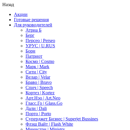
Назад
Акции
Готовые решения
Для руководителей
Атриа Б
Берг
Персео | Perseo
У.РУС | U.RUS
Борн
Патриот
Космо | Cosmo
Марк | Mark
Сити | City
Велар | Velar
Браво | Bravo
Спич | Speech
Кортез | Kortez
Арт.Нэо | Art.Neo
Гласс.Го | Glass.Go
Дали | Dali
Порто | Porto
Суперджет Бизнес | Superjet Bussines
Флэш Вайт | Flash White
Министри | Ministry