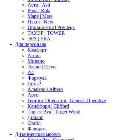
Асти | Asti
Рола | Rola
Маре | Mare
Нэкст | Next
Привилегия | Privilege
ТАУЭР | TOWER
ЭРА | ERA
Для персонала
Комфорт
Атриа
Милано
Элево | Elevo
А4
Формула
Дин-Р
Альберо | Albero
Арго
Генезис Оператив | Genesis Operative
Клиффорд | Clifford
Таргет Вуд | Target Wood
Диалог
Стайл
Фаворит
Дизайнерская мебель
Космо Рэд | Cosmo red