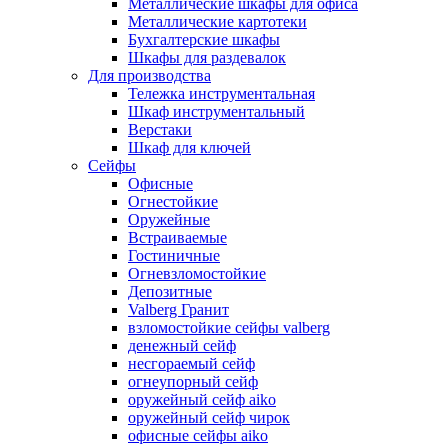
Металлические шкафы для офиса
Металлические картотеки
Бухгалтерские шкафы
Шкафы для раздевалок
Для производства
Тележка инструментальная
Шкаф инструментальный
Верстаки
Шкаф для ключей
Сейфы
Офисные
Огнестойкие
Оружейные
Встраиваемые
Гостиничные
Огневзломостойкие
Депозитные
Valberg Гранит
взломостойкие сейфы valberg
денежный сейф
несгораемый сейф
огнеупорный сейф
оружейный сейф aiko
оружейный сейф чирок
офисные сейфы aiko