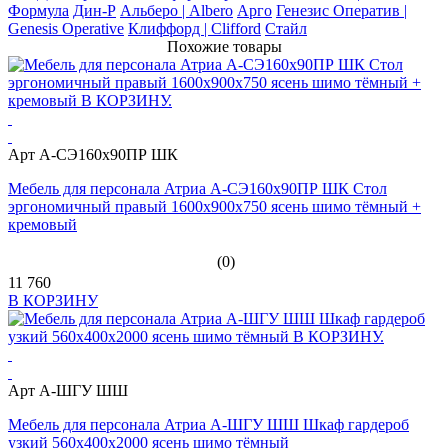
Формула
Дин-Р
Альберо | Albero
Арго
Генезис Оператив |
Genesis Operative
Клиффорд | Clifford
Стайл
Похожие товары
Арт А-СЭ160х90ПР ШК
Мебель для персонала Атриа А-СЭ160х90ПР ШК Стол
эргономичный правый 1600х900х750 ясень шимо тёмный +
кремовый
(0)
11 760
В КОРЗИНУ
Арт А-ШГУ ШШ
Мебель для персонала Атриа А-ШГУ ШШ Шкаф гардероб
узкий 560х400х2000 ясень шимо тёмный