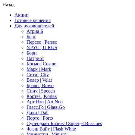
Назад
Акции
Готовые решения
Для руководителей
Атриа Б
Берг
Персео | Perseo
У.РУС | U.RUS
Борн
Патриот
Космо | Cosmo
Марк | Mark
Сити | City
Велар | Velar
Браво | Bravo
Спич | Speech
Кортез | Kortez
Арт.Нэо | Art.Neo
Гласс.Го | Glass.Go
Дали | Dali
Порто | Porto
Суперджет Бизнес | Superjet Bussines
Флэш Вайт | Flash White
Министри | Ministry