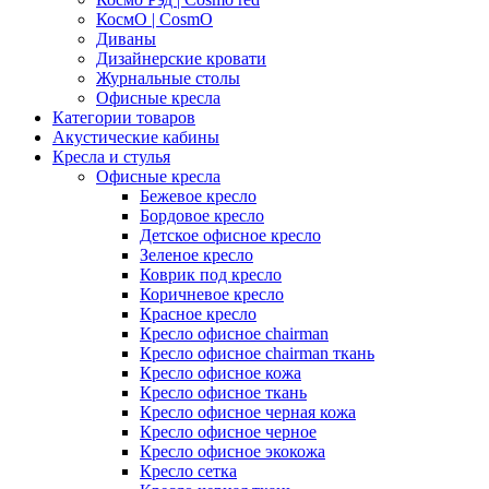
КосмО | CosmO
Диваны
Дизайнерские кровати
Журнальные столы
Офисные кресла
Категории товаров
Акустические кабины
Кресла и стулья
Офисные кресла
Бежевое кресло
Бордовое кресло
Детское офисное кресло
Зеленое кресло
Коврик под кресло
Коричневое кресло
Красное кресло
Кресло офисное chairman
Кресло офисное chairman ткань
Кресло офисное кожа
Кресло офисное ткань
Кресло офисное черная кожа
Кресло офисное черное
Кресло офисное экокожа
Кресло сетка