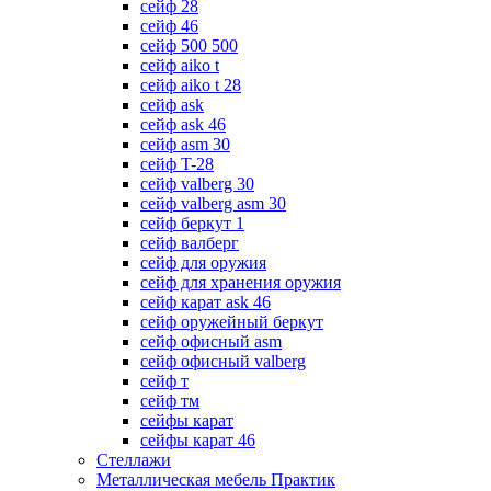
сейф 28
сейф 46
сейф 500 500
сейф aiko t
сейф aiko t 28
сейф ask
сейф ask 46
сейф asm 30
сейф T-28
сейф valberg 30
сейф valberg asm 30
сейф беркут 1
сейф валберг
сейф для оружия
сейф для хранения оружия
сейф карат ask 46
сейф оружейный беркут
сейф офисный asm
сейф офисный valberg
сейф т
сейф тм
сейфы карат
сейфы карат 46
Стеллажи
Металлическая мебель Практик