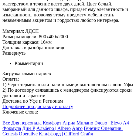
мастерством в течение всего двух дней. Цвет белый,
выбранный для данного шкафа, придает ему элегантность и
изысканность, позволяя этому предмету мебели стать
незаменимым акцентом и гордостью любого интерьера.
Материал: ЛДСП
Размеры модели: 800х400х2000
Толщина каркаса: 16мм
Доставка: в разобранном виде
Развернуть
Комментарии
Загрузка комментариев...
Оплата:
1) Через терминал
или наличными
,в выставочном салоне Уфы
2) По договору
связавшись с менеджером
фиксируются сроки
доставки и гарантии
Доставка по Уфе и Регионам
Подробнее про доставку и оплату
Ключевые слова:
Все Для персонала
Комфорт
Атриа
Милано
Элево | Elevo
А4
Формула
Дин-Р
Альберо | Albero
Арго
Генезис Оператив |
Genesis Operative
Клиффорд | Clifford
Стайл