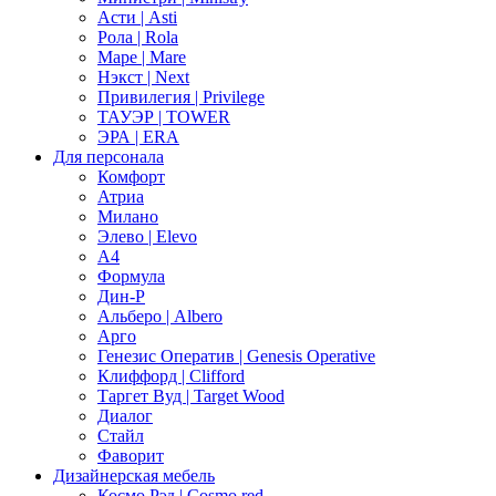
Асти | Asti
Рола | Rola
Маре | Mare
Нэкст | Next
Привилегия | Privilege
ТАУЭР | TOWER
ЭРА | ERA
Для персонала
Комфорт
Атриа
Милано
Элево | Elevo
А4
Формула
Дин-Р
Альберо | Albero
Арго
Генезис Оператив | Genesis Operative
Клиффорд | Clifford
Таргет Вуд | Target Wood
Диалог
Стайл
Фаворит
Дизайнерская мебель
Космо Рэд | Cosmo red