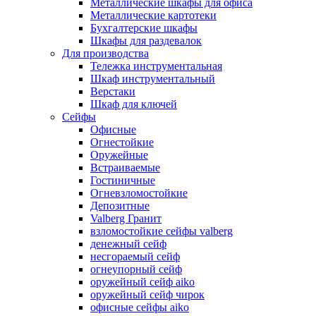
Металлические шкафы для офиса
Металлические картотеки
Бухгалтерские шкафы
Шкафы для раздевалок
Для производства
Тележка инструментальная
Шкаф инструментальный
Верстаки
Шкаф для ключей
Сейфы
Офисные
Огнестойкие
Оружейные
Встраиваемые
Гостиничные
Огневзломостойкие
Депозитные
Valberg Гранит
взломостойкие сейфы valberg
денежный сейф
несгораемый сейф
огнеупорный сейф
оружейный сейф aiko
оружейный сейф чирок
офисные сейфы aiko