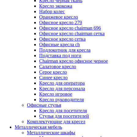
Кресло черная ткань
Кресло экокожа
Набор колес
Оранжевое кресло
Офисное кресло 279
Офисное кресло chairman 696
Офисное кресло chairman сетка
Офисное кресло сетка
Офисные кресла ch
Подлокотник для кресла
Подставка под ноги
Сhairman кресло офисное черное
Салатовое кресло
Серое кресло
Синее кресло
Кресло для оператора
Кресло для персонала
Кресло игровое
Кресло руководителя
Офисные стулья
Кресло для посетителя
Стулья для посетителей
Комплектующие для кресел
Металлическая мебель
Металлические шкафы