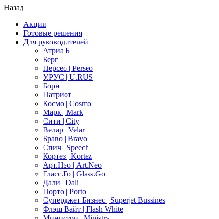
Назад
Акции
Готовые решения
Для руководителей
Атриа Б
Берг
Персео | Perseo
У.РУС | U.RUS
Борн
Патриот
Космо | Cosmo
Марк | Mark
Сити | City
Велар | Velar
Браво | Bravo
Спич | Speech
Кортез | Kortez
Арт.Нэо | Art.Neo
Гласс.Го | Glass.Go
Дали | Dali
Порто | Porto
Суперджет Бизнес | Superjet Bussines
Флэш Вайт | Flash White
Министри | Ministry