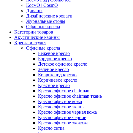
КосмО | CosmO
Диваны
Дизайнерские кровати
Журнальные столы
Офисные кресла
Категории товаров
Акустические кабины
Кресла и стулья
Офисные кресла
Бежевое кресло
Бордовое кресло
Детское офисное кресло
Зеленое кресло
Коврик под кресло
Коричневое кресло
Красное кресло
Кресло офисное chairman
Кресло офисное chairman ткань
Кресло офисное кожа
Кресло офисное ткань
Кресло офисное черная кожа
Кресло офисное черное
Кресло офисное экокожа
Кресло сетка