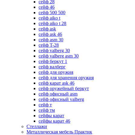
сейф 28
сейф 46
сейф 500 500
сейф aiko t
сейф aiko t 28
сейф ask
сейф ask 46
сейф asm 30
сейф T-28
сейф valberg 30
сейф valberg asm 30
сейф беркут 1
сейф валберг
сейф для оружия
сейф для хранения оружия
сейф карат ask 46
сейф оружейный беркут
сейф офисный asm
сейф офисный valberg
сейф т
сейф тм
сейфы карат
сейфы карат 46
Стеллажи
Металлическая мебель Практик