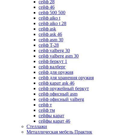
сейф 28
сейф 46
сейф 500 500
сейф aiko t
сейф aiko t 28
сейф ask
сейф ask 46
сейф asm 30
сейф T-28
сейф valberg 30
сейф valberg asm 30
сейф беркут 1
сейф валберг
сейф для оружия
сейф для хранения оружия
сейф карат ask 46
сейф оружейный беркут
сейф офисный asm
сейф офисный valberg
сейф т
сейф тм
сейфы карат
сейфы карат 46
Стеллажи
Металлическая мебель Практик