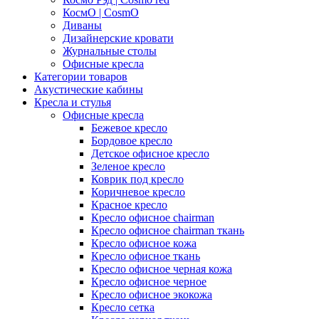
КосмО | CosmO
Диваны
Дизайнерские кровати
Журнальные столы
Офисные кресла
Категории товаров
Акустические кабины
Кресла и стулья
Офисные кресла
Бежевое кресло
Бордовое кресло
Детское офисное кресло
Зеленое кресло
Коврик под кресло
Коричневое кресло
Красное кресло
Кресло офисное chairman
Кресло офисное chairman ткань
Кресло офисное кожа
Кресло офисное ткань
Кресло офисное черная кожа
Кресло офисное черное
Кресло офисное экокожа
Кресло сетка