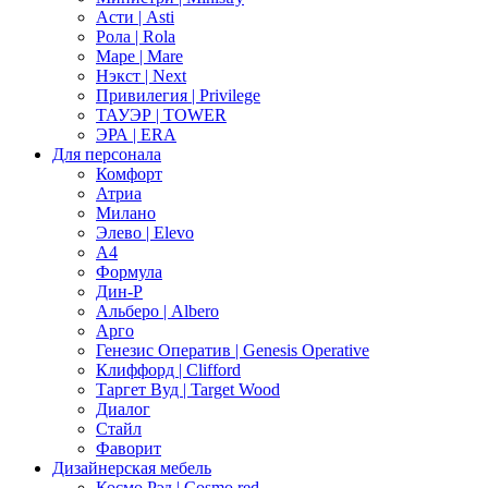
Асти | Asti
Рола | Rola
Маре | Mare
Нэкст | Next
Привилегия | Privilege
ТАУЭР | TOWER
ЭРА | ERA
Для персонала
Комфорт
Атриа
Милано
Элево | Elevo
А4
Формула
Дин-Р
Альберо | Albero
Арго
Генезис Оператив | Genesis Operative
Клиффорд | Clifford
Таргет Вуд | Target Wood
Диалог
Стайл
Фаворит
Дизайнерская мебель
Космо Рэд | Cosmo red