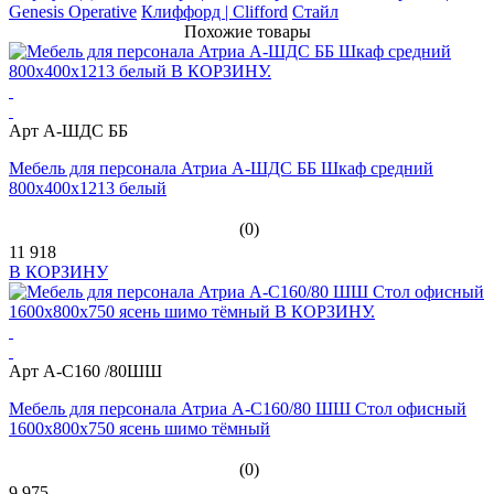
Genesis Operative
Клиффорд | Clifford
Стайл
Похожие товары
Арт А-ШДС ББ
Мебель для персонала Атриа А-ШДС ББ Шкаф средний
800х400х1213 белый
(0)
11 918
В КОРЗИНУ
Арт А-С160 /80ШШ
Мебель для персонала Атриа А-С160/80 ШШ Стол офисный
1600х800х750 ясень шимо тёмный
(0)
9 975