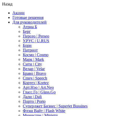
Назад
Акции
Готовые решения
Для руководителей
Атриа Б
Берг
Персео | Perseo
У.РУС | U.RUS
Борн
Патриот
Космо | Cosmo
Марк | Mark
Сити | City
Велар | Velar
Браво | Bravo
Спич | Speech
Кортез | Kortez
Арт.Нэо | Art.Neo
Гласс.Го | Glass.Go
Дали | Dali
Порто | Porto
Суперджет Бизнес | Superjet Bussines
Флэш Вайт | Flash White
Министри | Ministry