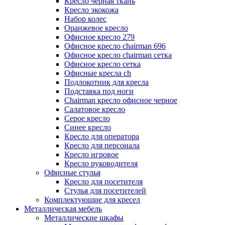
Кресло черная ткань
Кресло экокожа
Набор колес
Оранжевое кресло
Офисное кресло 279
Офисное кресло chairman 696
Офисное кресло chairman сетка
Офисное кресло сетка
Офисные кресла ch
Подлокотник для кресла
Подставка под ноги
Сhairman кресло офисное черное
Салатовое кресло
Серое кресло
Синее кресло
Кресло для оператора
Кресло для персонала
Кресло игровое
Кресло руководителя
Офисные стулья
Кресло для посетителя
Стулья для посетителей
Комплектующие для кресел
Металлическая мебель
Металлические шкафы