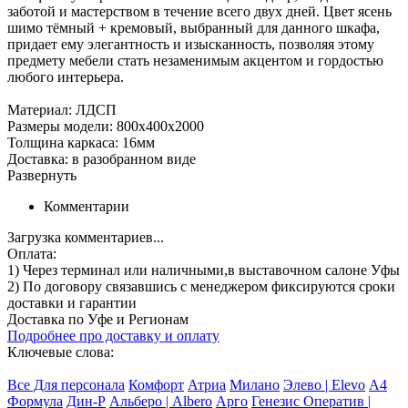
заботой и мастерством в течение всего двух дней. Цвет ясень
шимо тёмный + кремовый, выбранный для данного шкафа,
придает ему элегантность и изысканность, позволяя этому
предмету мебели стать незаменимым акцентом и гордостью
любого интерьера.
Материал: ЛДСП
Размеры модели: 800х400х2000
Толщина каркаса: 16мм
Доставка: в разобранном виде
Развернуть
Комментарии
Загрузка комментариев...
Оплата:
1) Через терминал
или наличными
,в выставочном салоне Уфы
2) По договору
связавшись с менеджером
фиксируются сроки
доставки и гарантии
Доставка по Уфе и Регионам
Подробнее про доставку и оплату
Ключевые слова:
Все Для персонала
Комфорт
Атриа
Милано
Элево | Elevo
А4
Формула
Дин-Р
Альберо | Albero
Арго
Генезис Оператив |