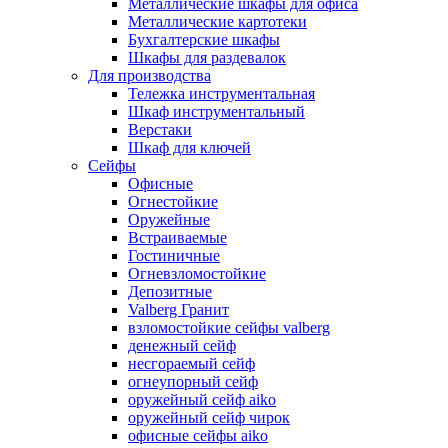
Металлические шкафы для офиса
Металлические картотеки
Бухгалтерские шкафы
Шкафы для раздевалок
Для производства
Тележка инструментальная
Шкаф инструментальный
Верстаки
Шкаф для ключей
Сейфы
Офисные
Огнестойкие
Оружейные
Встраиваемые
Гостиничные
Огневзломостойкие
Депозитные
Valberg Гранит
взломостойкие сейфы valberg
денежный сейф
несгораемый сейф
огнеупорный сейф
оружейный сейф aiko
оружейный сейф чирок
офисные сейфы aiko