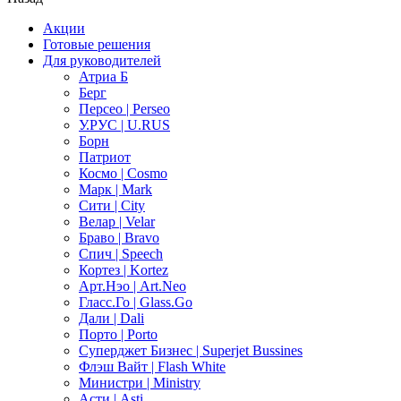
Акции
Готовые решения
Для руководителей
Атриа Б
Берг
Персео | Perseo
У.РУС | U.RUS
Борн
Патриот
Космо | Cosmo
Марк | Mark
Сити | City
Велар | Velar
Браво | Bravo
Спич | Speech
Кортез | Kortez
Арт.Нэо | Art.Neo
Гласс.Го | Glass.Go
Дали | Dali
Порто | Porto
Суперджет Бизнес | Superjet Bussines
Флэш Вайт | Flash White
Министри | Ministry
Асти | Asti