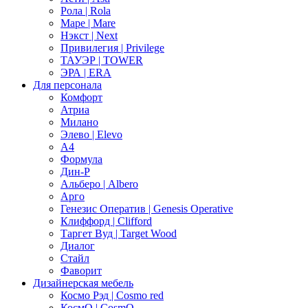
Рола | Rola
Маре | Mare
Нэкст | Next
Привилегия | Privilege
ТАУЭР | TOWER
ЭРА | ERA
Для персонала
Комфорт
Атриа
Милано
Элево | Elevo
А4
Формула
Дин-Р
Альберо | Albero
Арго
Генезис Оператив | Genesis Operative
Клиффорд | Clifford
Таргет Вуд | Target Wood
Диалог
Стайл
Фаворит
Дизайнерская мебель
Космо Рэд | Cosmo red
КосмО | CosmO