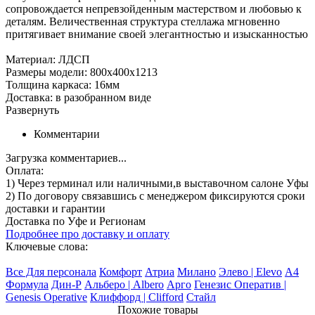
сопровождается непревзойденным мастерством и любовью к
деталям. Величественная структура стеллажа мгновенно
притягивает внимание своей элегантностью и изысканностью
Материал: ЛДСП
Размеры модели: 800х400х1213
Толщина каркаса: 16мм
Доставка: в разобранном виде
Развернуть
Комментарии
Загрузка комментариев...
Оплата:
1) Через терминал
или наличными
,в выставочном салоне Уфы
2) По договору
связавшись с менеджером
фиксируются сроки
доставки и гарантии
Доставка по Уфе и Регионам
Подробнее про доставку и оплату
Ключевые слова:
Все Для персонала
Комфорт
Атриа
Милано
Элево | Elevo
А4
Формула
Дин-Р
Альберо | Albero
Арго
Генезис Оператив |
Genesis Operative
Клиффорд | Clifford
Стайл
Похожие товары