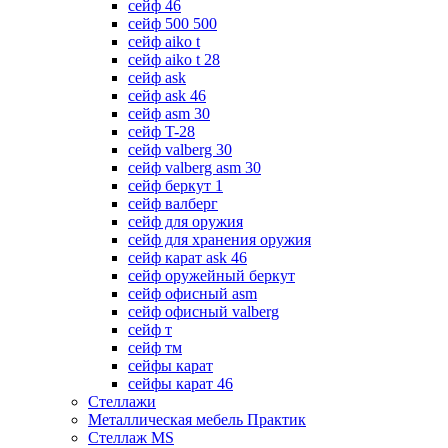
сейф 46
сейф 500 500
сейф aiko t
сейф aiko t 28
сейф ask
сейф ask 46
сейф asm 30
сейф T-28
сейф valberg 30
сейф valberg asm 30
сейф беркут 1
сейф валберг
сейф для оружия
сейф для хранения оружия
сейф карат ask 46
сейф оружейный беркут
сейф офисный asm
сейф офисный valberg
сейф т
сейф тм
сейфы карат
сейфы карат 46
Стеллажи
Металлическая мебель Практик
Стеллаж MS