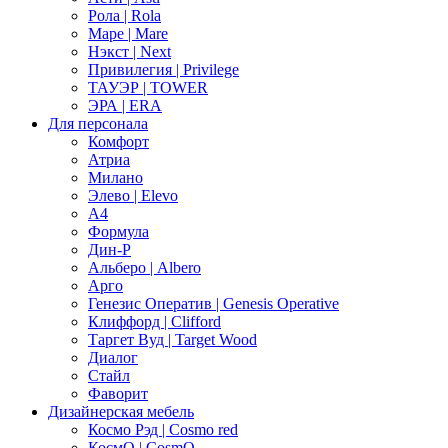
Рола | Rola
Маре | Mare
Нэкст | Next
Привилегия | Privilege
ТАУЭР | TOWER
ЭРА | ERA
Для персонала
Комфорт
Атриа
Милано
Элево | Elevo
А4
Формула
Дин-Р
Альберо | Albero
Арго
Генезис Оператив | Genesis Operative
Клиффорд | Clifford
Таргет Вуд | Target Wood
Диалог
Стайл
Фаворит
Дизайнерская мебель
Космо Рэд | Cosmo red
КосмО | CosmO