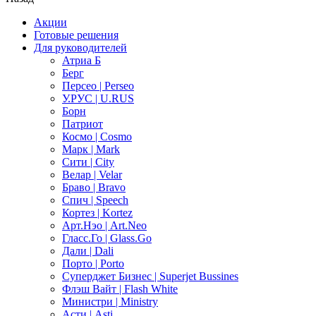
Акции
Готовые решения
Для руководителей
Атриа Б
Берг
Персео | Perseo
У.РУС | U.RUS
Борн
Патриот
Космо | Cosmo
Марк | Mark
Сити | City
Велар | Velar
Браво | Bravo
Спич | Speech
Кортез | Kortez
Арт.Нэо | Art.Neo
Гласс.Го | Glass.Go
Дали | Dali
Порто | Porto
Суперджет Бизнес | Superjet Bussines
Флэш Вайт | Flash White
Министри | Ministry
Асти | Asti