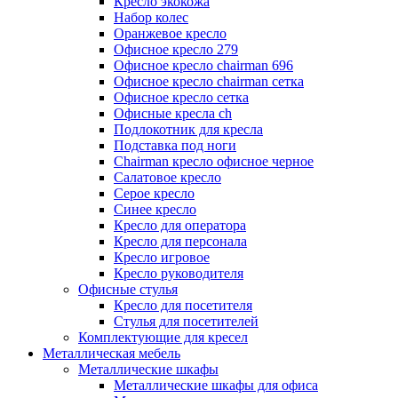
Кресло экокожа
Набор колес
Оранжевое кресло
Офисное кресло 279
Офисное кресло chairman 696
Офисное кресло chairman сетка
Офисное кресло сетка
Офисные кресла ch
Подлокотник для кресла
Подставка под ноги
Сhairman кресло офисное черное
Салатовое кресло
Серое кресло
Синее кресло
Кресло для оператора
Кресло для персонала
Кресло игровое
Кресло руководителя
Офисные стулья
Кресло для посетителя
Стулья для посетителей
Комплектующие для кресел
Металлическая мебель
Металлические шкафы
Металлические шкафы для офиса