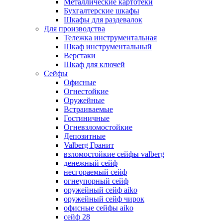
Металлические картотеки
Бухгалтерские шкафы
Шкафы для раздевалок
Для производства
Тележка инструментальная
Шкаф инструментальный
Верстаки
Шкаф для ключей
Сейфы
Офисные
Огнестойкие
Оружейные
Встраиваемые
Гостиничные
Огневзломостойкие
Депозитные
Valberg Гранит
взломостойкие сейфы valberg
денежный сейф
несгораемый сейф
огнеупорный сейф
оружейный сейф aiko
оружейный сейф чирок
офисные сейфы aiko
сейф 28