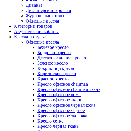
Диваны
Дизайнерские кровати
Журнальные столы
Офисные кресла
Категории товаров
Акустические кабины
Кресла и стулья
Офисные кресла
Бежевое кресло
Бордовое кресло
Детское офисное кресло
Зеленое кресло
Коврик под кресло
Коричневое кресло
Красное кресло
Кресло офисное chairman
Кресло офисное chairman ткань
Кресло офисное кожа
Кресло офисное ткань
Кресло офисное черная кожа
Кресло офисное черное
Кресло офисное экокожа
Кресло сетка
Кресло черная ткань