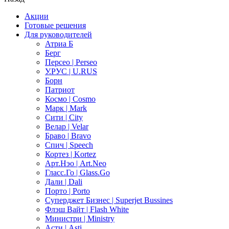
Акции
Готовые решения
Для руководителей
Атриа Б
Берг
Персео | Perseo
У.РУС | U.RUS
Борн
Патриот
Космо | Cosmo
Марк | Mark
Сити | City
Велар | Velar
Браво | Bravo
Спич | Speech
Кортез | Kortez
Арт.Нэо | Art.Neo
Гласс.Го | Glass.Go
Дали | Dali
Порто | Porto
Суперджет Бизнес | Superjet Bussines
Флэш Вайт | Flash White
Министри | Ministry
Асти | Asti