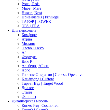
Рола | Rola
Маре | Mare
Нэкст | Next
Привилегия | Privilege
ТАУЭР | TOWER
ЭРА | ERA
Для персонала
Комфорт
Атриа
Милано
Элево | Elevo
А4
Формула
Дин-Р
Альберо | Albero
Арго
Генезис Оператив | Genesis Operative
Клиффорд | Clifford
Таргет Вуд | Target Wood
Диалог
Стайл
Фаворит
Дизайнерская мебель
Космо Рэд | Cosmo red
КосмО | CosmO