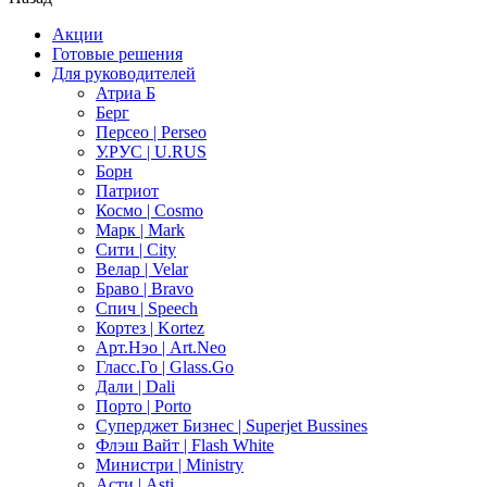
Акции
Готовые решения
Для руководителей
Атриа Б
Берг
Персео | Perseo
У.РУС | U.RUS
Борн
Патриот
Космо | Cosmo
Марк | Mark
Сити | City
Велар | Velar
Браво | Bravo
Спич | Speech
Кортез | Kortez
Арт.Нэо | Art.Neo
Гласс.Го | Glass.Go
Дали | Dali
Порто | Porto
Суперджет Бизнес | Superjet Bussines
Флэш Вайт | Flash White
Министри | Ministry
Асти | Asti