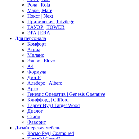
Рола | Rola
Маре | Mare
Нэкст | Next
Привилегия | Privilege
ТАУЭР | TOWER
ЭРА | ERA
Для персонала
Комфорт
Атриа
Милано
Элево | Elevo
А4
Формула
Дин-Р
Альберо | Albero
Арго
Генезис Оператив | Genesis Operative
Клиффорд | Clifford
Таргет Вуд | Target Wood
Диалог
Стайл
Фаворит
Дизайнерская мебель
Космо Рэд | Cosmo red
КосмО | CosmO