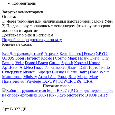
Комментарии
Загрузка комментариев...
Оплата:
1) Через терминал
или наличными
,в выставочном салоне Уфы
2) По договору
связавшись с менеджером
фиксируются сроки
доставки и гарантии
Доставка по Уфе и Регионам
Подробнее про доставку и оплату
Ключевые слова:
Все Для руководителей
Атриа Б
Берг
Персео | Perseo
У.РУС |
U.RUS
Борн
Патриот
Космо | Cosmo
Марк | Mark
Сити | City
Велар | Velar
Браво | Bravo
Спич | Speech
Кортез | Kortez
Арт.Нэо | Art.Neo
Гласс.Го | Glass.Go
Дали | Dali
Порто | Porto
Суперджет Бизнес | Superjet Bussines
Флэш Вайт | Flash White
Министри | Ministry
Асти | Asti
Рола | Rola
Маре | Mare
Привилегия | Privilege
ТАУЭР | TOWER
ЭРА | ERA
Похожие товары
Арт В 327 ДР