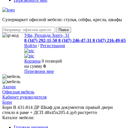
Перезвоните мне
Cупермаркет офисной мебели: стулья, сейфы, кресла, шкафы
Уфа, Рихарда Зорге, 31
8 (347) 292-11-50
8 (347) 246-47-31
8 (347) 216-49-65
Войти
/
Регистрация
Корзина
0 позиций
на сумму
0
Перезвони мне
Акции
Офисная мебель
Кабинет руководителя
Борн
Борн B 431-814 ДР Шкаф для документов правый двери
стекло в раме + ДСП 48х45х205.4 дуб ристретто
Каталог мебели:
Готовые решения