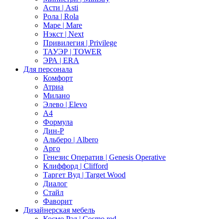
Асти | Asti
Рола | Rola
Маре | Mare
Нэкст | Next
Привилегия | Privilege
ТАУЭР | TOWER
ЭРА | ERA
Для персонала
Комфорт
Атриа
Милано
Элево | Elevo
А4
Формула
Дин-Р
Альберо | Albero
Арго
Генезис Оператив | Genesis Operative
Клиффорд | Clifford
Таргет Вуд | Target Wood
Диалог
Стайл
Фаворит
Дизайнерская мебель
Космо Рэд | Cosmo red