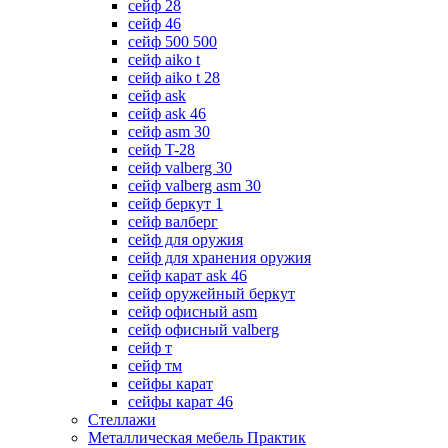
сейф 28
сейф 46
сейф 500 500
сейф aiko t
сейф aiko t 28
сейф ask
сейф ask 46
сейф asm 30
сейф T-28
сейф valberg 30
сейф valberg asm 30
сейф беркут 1
сейф валберг
сейф для оружия
сейф для хранения оружия
сейф карат ask 46
сейф оружейный беркут
сейф офисный asm
сейф офисный valberg
сейф т
сейф тм
сейфы карат
сейфы карат 46
Стеллажи
Металлическая мебель Практик