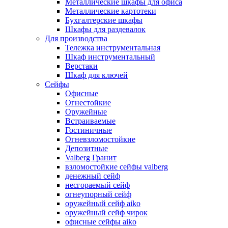
Металлические шкафы для офиса
Металлические картотеки
Бухгалтерские шкафы
Шкафы для раздевалок
Для производства
Тележка инструментальная
Шкаф инструментальный
Верстаки
Шкаф для ключей
Сейфы
Офисные
Огнестойкие
Оружейные
Встраиваемые
Гостиничные
Огневзломостойкие
Депозитные
Valberg Гранит
взломостойкие сейфы valberg
денежный сейф
несгораемый сейф
огнеупорный сейф
оружейный сейф aiko
оружейный сейф чирок
офисные сейфы aiko