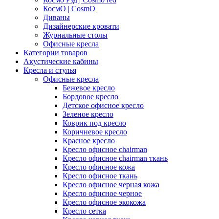
КосмО | CosmO
Диваны
Дизайнерские кровати
Журнальные столы
Офисные кресла
Категории товаров
Акустические кабины
Кресла и стулья
Офисные кресла
Бежевое кресло
Бордовое кресло
Детское офисное кресло
Зеленое кресло
Коврик под кресло
Коричневое кресло
Красное кресло
Кресло офисное chairman
Кресло офисное chairman ткань
Кресло офисное кожа
Кресло офисное ткань
Кресло офисное черная кожа
Кресло офисное черное
Кресло офисное экокожа
Кресло сетка