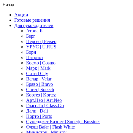
Назад
Акции
Готовые решения
Для руководителей
Атриа Б
Берг
Персео | Perseo
У.РУС | U.RUS
Борн
Патриот
Космо | Cosmo
Марк | Mark
Сити | City
Велар | Velar
Браво | Bravo
Спич | Speech
Кортез | Kortez
Арт.Нэо | Art.Neo
Гласс.Го | Glass.Go
Дали | Dali
Порто | Porto
Суперджет Бизнес | Superjet Bussines
Флэш Вайт | Flash White
Министри | Ministry