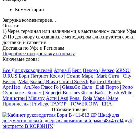
Комментарии
Загрузка комментариев...
Оплата:
1) Через терминал
или наличными
,в выставочном салоне Уфы
2) По договору
связавшись с менеджером
фиксируются сроки
доставки и гарантии
Доставка по Уфе и Регионам
Подробнее про доставку и оплату
Ключевые слова:
Все Для руководителей
Атриа Б
Берг
Персео | Perseo
У.РУС |
U.RUS
Борн
Патриот
Космо | Cosmo
Марк | Mark
Сити | City
Велар | Velar
Браво | Bravo
Спич | Speech
Кортез | Kortez
Арт.Нэо | Art.Neo
Гласс.Го | Glass.Go
Дали | Dali
Порто | Porto
Суперджет Бизнес | Superjet Bussines
Флэш Вайт | Flash White
Министри | Ministry
Асти | Asti
Рола | Rola
Маре | Mare
Привилегия | Privilege
ТАУЭР | TOWER
ЭРА | ERA
Похожие товары