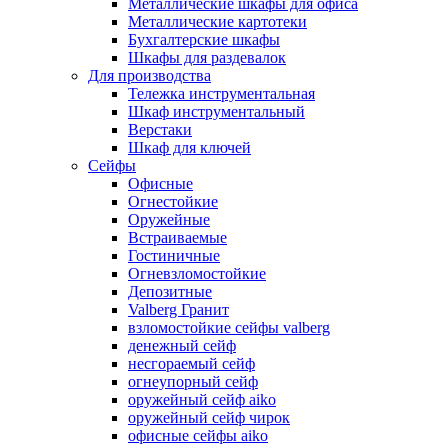
Металлические шкафы для офиса
Металлические картотеки
Бухгалтерские шкафы
Шкафы для раздевалок
Для производства
Тележка инструментальная
Шкаф инструментальный
Верстаки
Шкаф для ключей
Сейфы
Офисные
Огнестойкие
Оружейные
Встраиваемые
Гостиничные
Огневзломостойкие
Депозитные
Valberg Гранит
взломостойкие сейфы valberg
денежный сейф
несгораемый сейф
огнеупорный сейф
оружейный сейф aiko
оружейный сейф чирок
офисные сейфы aiko