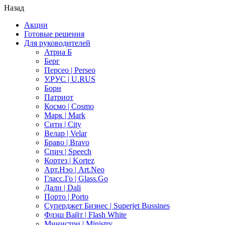
Назад
Акции
Готовые решения
Для руководителей
Атриа Б
Берг
Персео | Perseo
У.РУС | U.RUS
Борн
Патриот
Космо | Cosmo
Марк | Mark
Сити | City
Велар | Velar
Браво | Bravo
Спич | Speech
Кортез | Kortez
Арт.Нэо | Art.Neo
Гласс.Го | Glass.Go
Дали | Dali
Порто | Porto
Суперджет Бизнес | Superjet Bussines
Флэш Вайт | Flash White
Министри | Ministry