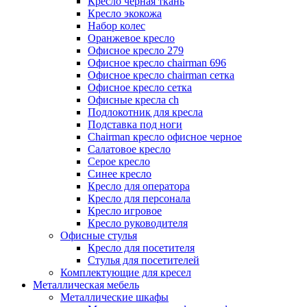
Кресло черная ткань
Кресло экокожа
Набор колес
Оранжевое кресло
Офисное кресло 279
Офисное кресло chairman 696
Офисное кресло chairman сетка
Офисное кресло сетка
Офисные кресла ch
Подлокотник для кресла
Подставка под ноги
Сhairman кресло офисное черное
Салатовое кресло
Серое кресло
Синее кресло
Кресло для оператора
Кресло для персонала
Кресло игровое
Кресло руководителя
Офисные стулья
Кресло для посетителя
Стулья для посетителей
Комплектующие для кресел
Металлическая мебель
Металлические шкафы