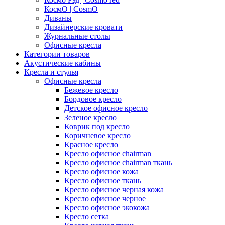
КосмО | CosmO
Диваны
Дизайнерские кровати
Журнальные столы
Офисные кресла
Категории товаров
Акустические кабины
Кресла и стулья
Офисные кресла
Бежевое кресло
Бордовое кресло
Детское офисное кресло
Зеленое кресло
Коврик под кресло
Коричневое кресло
Красное кресло
Кресло офисное chairman
Кресло офисное chairman ткань
Кресло офисное кожа
Кресло офисное ткань
Кресло офисное черная кожа
Кресло офисное черное
Кресло офисное экокожа
Кресло сетка