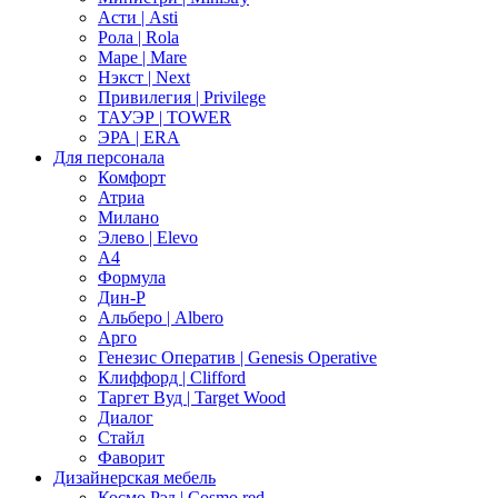
Асти | Asti
Рола | Rola
Маре | Mare
Нэкст | Next
Привилегия | Privilege
ТАУЭР | TOWER
ЭРА | ERA
Для персонала
Комфорт
Атриа
Милано
Элево | Elevo
А4
Формула
Дин-Р
Альберо | Albero
Арго
Генезис Оператив | Genesis Operative
Клиффорд | Clifford
Таргет Вуд | Target Wood
Диалог
Стайл
Фаворит
Дизайнерская мебель
Космо Рэд | Cosmo red