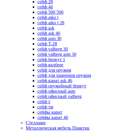
сейф 28
сейф 46
сейф 500 500
сейф aiko t
сейф aiko t 28
сейф ask
сейф ask 46
сейф asm 30
сейф T-28
сейф valberg 30
сейф valberg asm 30
сейф беркут 1
сейф валберг
сейф для оружия
сейф для хранения оружия
сейф карат ask 46
сейф оружейный беркут
сейф офисный asm
сейф офисный valberg
сейф т
сейф тм
сейфы карат
сейфы карат 46
Стеллажи
Металлическая мебель Практик