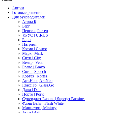
Акции
Готовые решения
Для руководителей
Атриа Б
Берг
Персео | Perseo
У.РУС | U.RUS
Борн
Патриот
Космо | Cosmo
Марк | Mark
Сити | City
Велар | Velar
Браво | Bravo
Спич | Speech
Кортез | Kortez
Арт.Нэо | Art.Neo
Гласс.Го | Glass.Go
Дали | Dali
Порто | Porto
Суперджет Бизнес | Superjet Bussines
Флэш Вайт | Flash White
Министри | Ministry
Асти | Asti