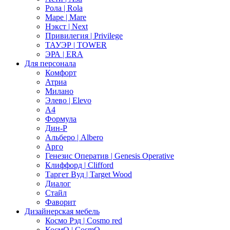
Рола | Rola
Маре | Mare
Нэкст | Next
Привилегия | Privilege
ТАУЭР | TOWER
ЭРА | ERA
Для персонала
Комфорт
Атриа
Милано
Элево | Elevo
А4
Формула
Дин-Р
Альберо | Albero
Арго
Генезис Оператив | Genesis Operative
Клиффорд | Clifford
Таргет Вуд | Target Wood
Диалог
Стайл
Фаворит
Дизайнерская мебель
Космо Рэд | Cosmo red
КосмО | CosmO