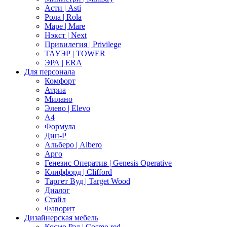
Асти | Asti
Рола | Rola
Маре | Mare
Нэкст | Next
Привилегия | Privilege
ТАУЭР | TOWER
ЭРА | ERA
Для персонала
Комфорт
Атриа
Милано
Элево | Elevo
А4
Формула
Дин-Р
Альберо | Albero
Арго
Генезис Оператив | Genesis Operative
Клиффорд | Clifford
Таргет Вуд | Target Wood
Диалог
Стайл
Фаворит
Дизайнерская мебель
Космо Рэд | Cosmo red