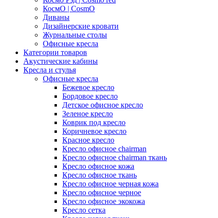
КосмО | CosmO
Диваны
Дизайнерские кровати
Журнальные столы
Офисные кресла
Категории товаров
Акустические кабины
Кресла и стулья
Офисные кресла
Бежевое кресло
Бордовое кресло
Детское офисное кресло
Зеленое кресло
Коврик под кресло
Коричневое кресло
Красное кресло
Кресло офисное chairman
Кресло офисное chairman ткань
Кресло офисное кожа
Кресло офисное ткань
Кресло офисное черная кожа
Кресло офисное черное
Кресло офисное экокожа
Кресло сетка