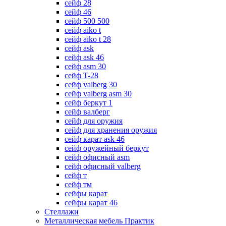
сейф 28
сейф 46
сейф 500 500
сейф aiko t
сейф aiko t 28
сейф ask
сейф ask 46
сейф asm 30
сейф T-28
сейф valberg 30
сейф valberg asm 30
сейф беркут 1
сейф валберг
сейф для оружия
сейф для хранения оружия
сейф карат ask 46
сейф оружейный беркут
сейф офисный asm
сейф офисный valberg
сейф т
сейф тм
сейфы карат
сейфы карат 46
Стеллажи
Металлическая мебель Практик