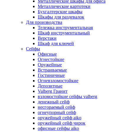
Металлические шкафы для офиса
Металлические картотеки
Бухгалтерские шкафы
Шкафы для раздевалок
Для производства
Тележка инструментальная
Шкаф инструментальный
Верстаки
Шкаф для ключей
Сейфы
Офисные
Огнестойкие
Оружейные
Встраиваемые
Гостиничные
Огневзломостойкие
Депозитные
Valberg Гранит
взломостойкие сейфы valberg
денежный сейф
несгораемый сейф
огнеупорный сейф
оружейный сейф aiko
оружейный сейф чирок
офисные сейфы aiko