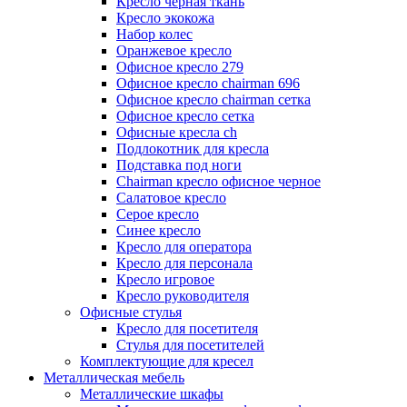
Кресло черная ткань
Кресло экокожа
Набор колес
Оранжевое кресло
Офисное кресло 279
Офисное кресло chairman 696
Офисное кресло chairman сетка
Офисное кресло сетка
Офисные кресла ch
Подлокотник для кресла
Подставка под ноги
Сhairman кресло офисное черное
Салатовое кресло
Серое кресло
Синее кресло
Кресло для оператора
Кресло для персонала
Кресло игровое
Кресло руководителя
Офисные стулья
Кресло для посетителя
Стулья для посетителей
Комплектующие для кресел
Металлическая мебель
Металлические шкафы