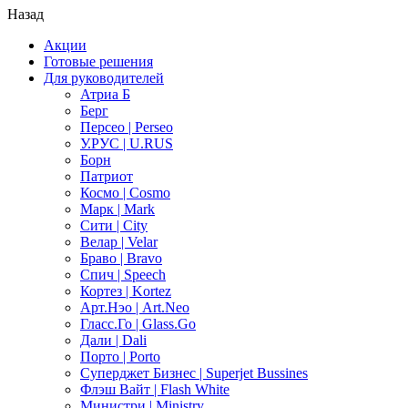
Назад
Акции
Готовые решения
Для руководителей
Атриа Б
Берг
Персео | Perseo
У.РУС | U.RUS
Борн
Патриот
Космо | Cosmo
Марк | Mark
Сити | City
Велар | Velar
Браво | Bravo
Спич | Speech
Кортез | Kortez
Арт.Нэо | Art.Neo
Гласс.Го | Glass.Go
Дали | Dali
Порто | Porto
Суперджет Бизнес | Superjet Bussines
Флэш Вайт | Flash White
Министри | Ministry