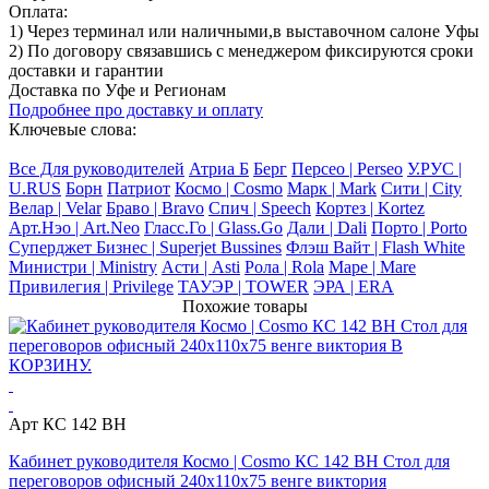
Оплата:
1) Через терминал
или наличными
,в выставочном салоне Уфы
2) По договору
связавшись с менеджером
фиксируются сроки
доставки и гарантии
Доставка по Уфе и Регионам
Подробнее про доставку и оплату
Ключевые слова:
Все Для руководителей
Атриа Б
Берг
Персео | Perseo
У.РУС |
U.RUS
Борн
Патриот
Космо | Cosmo
Марк | Mark
Сити | City
Велар | Velar
Браво | Bravo
Спич | Speech
Кортез | Kortez
Арт.Нэо | Art.Neo
Гласс.Го | Glass.Go
Дали | Dali
Порто | Porto
Суперджет Бизнес | Superjet Bussines
Флэш Вайт | Flash White
Министри | Ministry
Асти | Asti
Рола | Rola
Маре | Mare
Привилегия | Privilege
ТАУЭР | TOWER
ЭРА | ERA
Похожие товары
Арт КС 142 ВН
Кабинет руководителя Космо | Cosmo КС 142 ВН Стол для
переговоров офисный 240х110х75 венге виктория