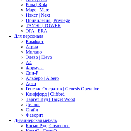
Рола | Rola
Маре | Mare
Нэкст | Next
Привилегия | Privilege
ТАУЭР | TOWER
ЭРА | ERA
Для персонала
Комфорт
Атриа
Милано
Элево | Elevo
А4
Формула
Дин-Р
Альберо | Albero
Арго
Генезис Оператив | Genesis Operative
Клиффорд | Clifford
Таргет Вуд | Target Wood
Диалог
Стайл
Фаворит
Дизайнерская мебель
Космо Рэд | Cosmo red
КосмО | CosmO