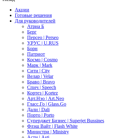
Акции
Готовые решения
Для руководителей
Атриа Б
Берг
Персео | Perseo
У.РУС | U.RUS
Борн
Патриот
Космо | Cosmo
Марк | Mark
Сити | City
Велар | Velar
Браво | Bravo
Спич | Speech
Кортез | Kortez
Арт.Нэо | Art.Neo
Гласс.Го | Glass.Go
Дали | Dali
Порто | Porto
Суперджет Бизнес | Superjet Bussines
Флэш Вайт | Flash White
Министри | Ministry
Асти | Asti