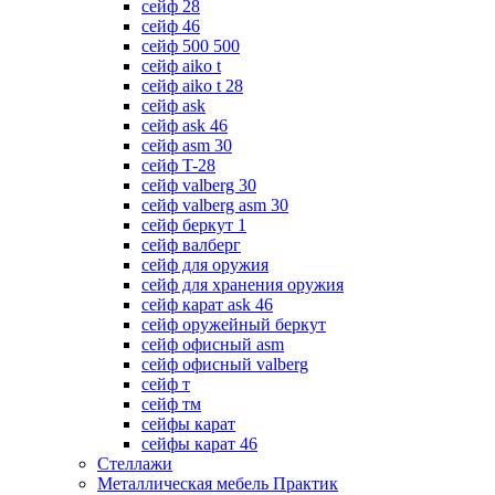
сейф 28
сейф 46
сейф 500 500
сейф aiko t
сейф aiko t 28
сейф ask
сейф ask 46
сейф asm 30
сейф T-28
сейф valberg 30
сейф valberg asm 30
сейф беркут 1
сейф валберг
сейф для оружия
сейф для хранения оружия
сейф карат ask 46
сейф оружейный беркут
сейф офисный asm
сейф офисный valberg
сейф т
сейф тм
сейфы карат
сейфы карат 46
Стеллажи
Металлическая мебель Практик