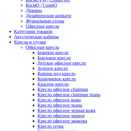
КосмО | CosmO
Диваны
Дизайнерские кровати
Журнальные столы
Офисные кресла
Категории товаров
Акустические кабины
Кресла и стулья
Офисные кресла
Бежевое кресло
Бордовое кресло
Детское офисное кресло
Зеленое кресло
Коврик под кресло
Коричневое кресло
Красное кресло
Кресло офисное chairman
Кресло офисное chairman ткань
Кресло офисное кожа
Кресло офисное ткань
Кресло офисное черная кожа
Кресло офисное черное
Кресло офисное экокожа
Кресло сетка