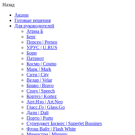
Назад
Акции
Готовые решения
Для руководителей
Атриа Б
Берг
Персео | Perseo
У.РУС | U.RUS
Борн
Патриот
Космо | Cosmo
Марк | Mark
Сити | City
Велар | Velar
Браво | Bravo
Спич | Speech
Кортез | Kortez
Арт.Нэо | Art.Neo
Гласс.Го | Glass.Go
Дали | Dali
Порто | Porto
Суперджет Бизнес | Superjet Bussines
Флэш Вайт | Flash White
Министри | Ministry