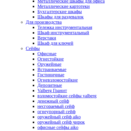
Металлические шкафы для офиса
Металлические картотеки
Бухгалтерские шкафы
Шкафы для раздевалок
Для производства
Тележка инструментальная
Шкаф инструментальный
Верстаки
Шкаф для ключей
Сейфы
Офисные
Огнестойкие
Оружейные
Встраиваемые
Гостиничные
Огневзломостойкие
Депозитные
Valberg Гранит
взломостойкие сейфы valberg
денежный сейф
несгораемый сейф
огнеупорный сейф
оружейный сейф aiko
оружейный сейф чирок
офисные сейфы aiko