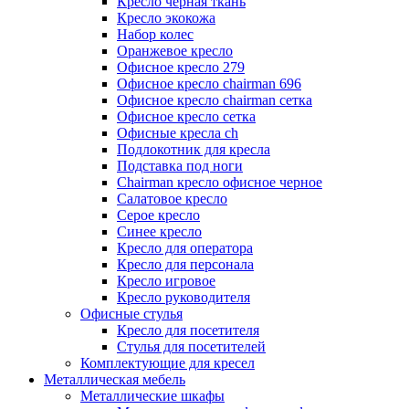
Кресло черная ткань
Кресло экокожа
Набор колес
Оранжевое кресло
Офисное кресло 279
Офисное кресло chairman 696
Офисное кресло chairman сетка
Офисное кресло сетка
Офисные кресла ch
Подлокотник для кресла
Подставка под ноги
Сhairman кресло офисное черное
Салатовое кресло
Серое кресло
Синее кресло
Кресло для оператора
Кресло для персонала
Кресло игровое
Кресло руководителя
Офисные стулья
Кресло для посетителя
Стулья для посетителей
Комплектующие для кресел
Металлическая мебель
Металлические шкафы