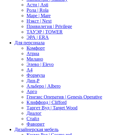
Асти | Asti
Рола | Rola
Маре | Mare
Нэкст | Next
Привилегия | Privilege
ТАУЭР | TOWER
ЭРА | ERA
Для персонала
Комфорт
Атриа
Милано
Элево | Elevo
А4
Формула
Дин-Р
Альберо | Albero
Арго
Генезис Оператив | Genesis Operative
Клиффорд | Clifford
Таргет Вуд | Target Wood
Диалог
Стайл
Фаворит
Дизайнерская мебель
Космо Рэд | Cosmo red