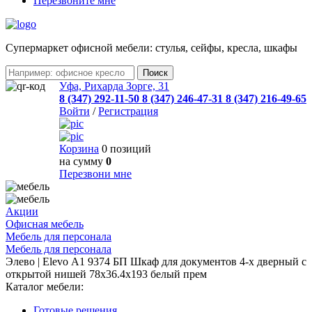
Перезвоните мне
Cупермаркет офисной мебели: стулья, сейфы, кресла, шкафы
Уфа, Рихарда Зорге, 31
8 (347) 292-11-50
8 (347) 246-47-31
8 (347) 216-49-65
Войти
/
Регистрация
Корзина
0 позиций
на сумму
0
Перезвони мне
Акции
Офисная мебель
Мебель для персонала
Мебель для персонала
Элево | Elevo А1 9374 БП Шкаф для документов 4-х дверный с
открытой нишей 78х36.4х193 белый прем
Каталог мебели:
Готовые решения