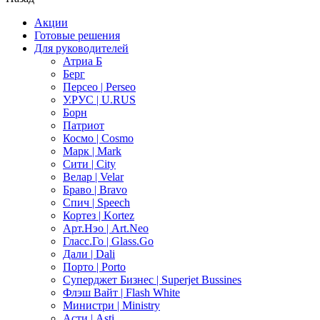
Акции
Готовые решения
Для руководителей
Атриа Б
Берг
Персео | Perseo
У.РУС | U.RUS
Борн
Патриот
Космо | Cosmo
Марк | Mark
Сити | City
Велар | Velar
Браво | Bravo
Спич | Speech
Кортез | Kortez
Арт.Нэо | Art.Neo
Гласс.Го | Glass.Go
Дали | Dali
Порто | Porto
Суперджет Бизнес | Superjet Bussines
Флэш Вайт | Flash White
Министри | Ministry
Асти | Asti