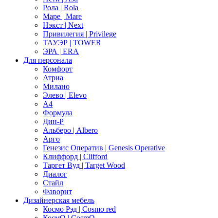
Рола | Rola
Маре | Mare
Нэкст | Next
Привилегия | Privilege
ТАУЭР | TOWER
ЭРА | ERA
Для персонала
Комфорт
Атриа
Милано
Элево | Elevo
А4
Формула
Дин-Р
Альберо | Albero
Арго
Генезис Оператив | Genesis Operative
Клиффорд | Clifford
Таргет Вуд | Target Wood
Диалог
Стайл
Фаворит
Дизайнерская мебель
Космо Рэд | Cosmo red
КосмО | CosmO