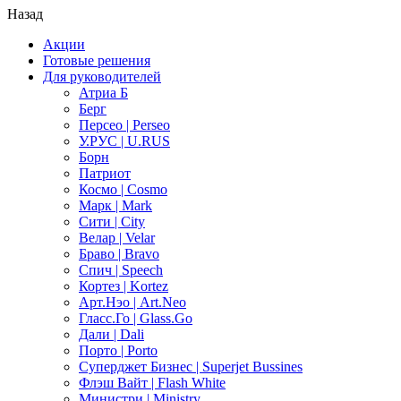
Назад
Акции
Готовые решения
Для руководителей
Атриа Б
Берг
Персео | Perseo
У.РУС | U.RUS
Борн
Патриот
Космо | Cosmo
Марк | Mark
Сити | City
Велар | Velar
Браво | Bravo
Спич | Speech
Кортез | Kortez
Арт.Нэо | Art.Neo
Гласс.Го | Glass.Go
Дали | Dali
Порто | Porto
Суперджет Бизнес | Superjet Bussines
Флэш Вайт | Flash White
Министри | Ministry