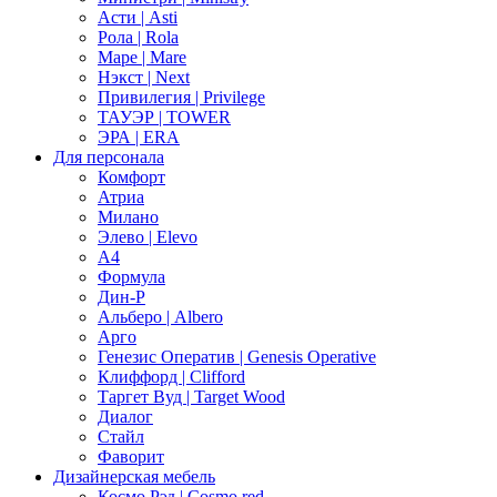
Асти | Asti
Рола | Rola
Маре | Mare
Нэкст | Next
Привилегия | Privilege
ТАУЭР | TOWER
ЭРА | ERA
Для персонала
Комфорт
Атриа
Милано
Элево | Elevo
А4
Формула
Дин-Р
Альберо | Albero
Арго
Генезис Оператив | Genesis Operative
Клиффорд | Clifford
Таргет Вуд | Target Wood
Диалог
Стайл
Фаворит
Дизайнерская мебель
Космо Рэд | Cosmo red