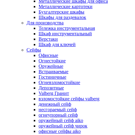
Металлические шкафы для офиса
Металлические картотеки
Бухгалтерские шкафы
Шкафы для раздевалок
Для производства
Тележка инструментальная
Шкаф инструментальный
Верстаки
Шкаф для ключей
Сейфы
Офисные
Огнестойкие
Оружейные
Встраиваемые
Гостиничные
Огневзломостойкие
Депозитные
Valberg Гранит
взломостойкие сейфы valberg
денежный сейф
несгораемый сейф
огнеупорный сейф
оружейный сейф aiko
оружейный сейф чирок
офисные сейфы aiko