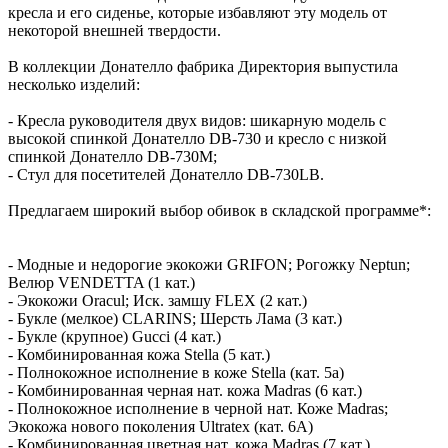
кресла и его сиденье, которые избавляют эту модель от
некоторой внешней твердости.
В коллекции Донателло фабрика Директория выпустила
несколько изделий:
- Кресла руководителя двух видов: шикарную модель с
высокой спинкой Донателло DB-730 и кресло с низкой
спинкой Донателло DB-730M;
- Стул для посетителей Донателло DB-730LB.
Предлагаем широкий выбор обивок в складской программе*:
- Модные и недорогие экокожи GRIFON; Рогожку Neptun;
Велюр VENDETTA (1 кат.)
- Экокожи Oracul; Иск. замшу FLEX (2 кат.)
- Букле (мелкое) CLARINS; Шерсть Лама (3 кат.)
- Букле (крупное) Gucci (4 кат.)
- Комбинированная кожа Stella (5 кат.)
- Полнокожное исполнение в коже Stella (кат. 5а)
- Комбинированная черная нат. кожа Madras (6 кат.)
- Полнокожное исполнение в черной нат. Коже Madras;
Экокожа нового поколения Ultratex (кат. 6A)
- Комбинированная цветная нат. кожа Madras (7 кат.)