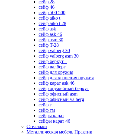
сейф 28
сейф 46
сейф 500 500
сейф aiko t
сейф aiko t 28
сейф ask
сейф ask 46
сейф asm 30
сейф T-28
сейф valberg 30
сейф valberg asm 30
сейф беркут 1
сейф валберг
сейф для оружия
сейф для хранения оружия
сейф карат ask 46
сейф оружейный беркут
сейф офисный asm
сейф офисный valberg
сейф т
сейф тм
сейфы карат
сейфы карат 46
Стеллажи
Металлическая мебель Практик