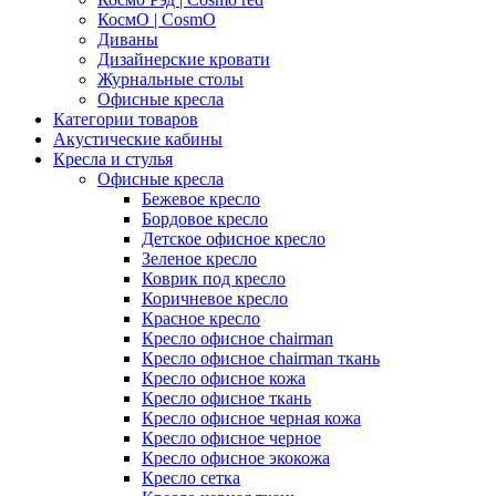
КосмО | CosmO
Диваны
Дизайнерские кровати
Журнальные столы
Офисные кресла
Категории товаров
Акустические кабины
Кресла и стулья
Офисные кресла
Бежевое кресло
Бордовое кресло
Детское офисное кресло
Зеленое кресло
Коврик под кресло
Коричневое кресло
Красное кресло
Кресло офисное chairman
Кресло офисное chairman ткань
Кресло офисное кожа
Кресло офисное ткань
Кресло офисное черная кожа
Кресло офисное черное
Кресло офисное экокожа
Кресло сетка