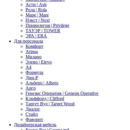
Асти | Asti
Рола | Rola
Маре | Mare
Нэкст | Next
Привилегия | Privilege
ТАУЭР | TOWER
ЭРА | ERA
Для персонала
Комфорт
Атриа
Милано
Элево | Elevo
А4
Формула
Дин-Р
Альберо | Albero
Арго
Генезис Оператив | Genesis Operative
Клиффорд | Clifford
Таргет Вуд | Target Wood
Диалог
Стайл
Фаворит
Дизайнерская мебель
Космо Рэд | Cosmo red