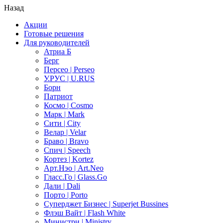
Назад
Акции
Готовые решения
Для руководителей
Атриа Б
Берг
Персео | Perseo
У.РУС | U.RUS
Борн
Патриот
Космо | Cosmo
Марк | Mark
Сити | City
Велар | Velar
Браво | Bravo
Спич | Speech
Кортез | Kortez
Арт.Нэо | Art.Neo
Гласс.Го | Glass.Go
Дали | Dali
Порто | Porto
Суперджет Бизнес | Superjet Bussines
Флэш Вайт | Flash White
Министри | Ministry