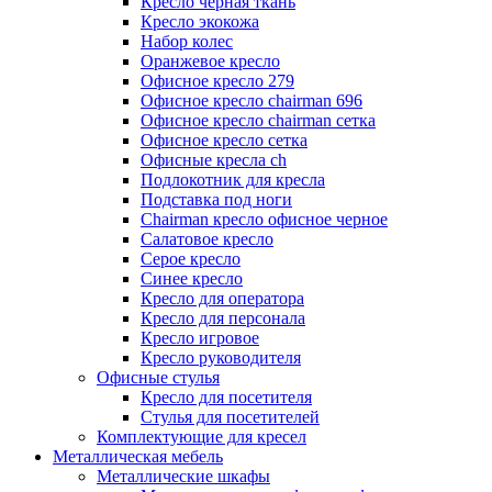
Кресло черная ткань
Кресло экокожа
Набор колес
Оранжевое кресло
Офисное кресло 279
Офисное кресло chairman 696
Офисное кресло chairman сетка
Офисное кресло сетка
Офисные кресла ch
Подлокотник для кресла
Подставка под ноги
Сhairman кресло офисное черное
Салатовое кресло
Серое кресло
Синее кресло
Кресло для оператора
Кресло для персонала
Кресло игровое
Кресло руководителя
Офисные стулья
Кресло для посетителя
Стулья для посетителей
Комплектующие для кресел
Металлическая мебель
Металлические шкафы