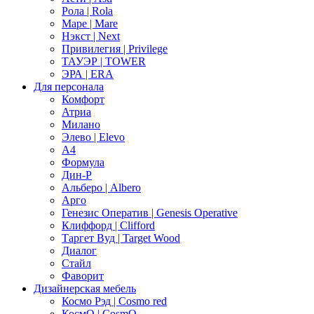
Рола | Rola
Маре | Mare
Нэкст | Next
Привилегия | Privilege
ТАУЭР | TOWER
ЭРА | ERA
Для персонала
Комфорт
Атриа
Милано
Элево | Elevo
А4
Формула
Дин-Р
Альберо | Albero
Арго
Генезис Оператив | Genesis Operative
Клиффорд | Clifford
Таргет Вуд | Target Wood
Диалог
Стайл
Фаворит
Дизайнерская мебель
Космо Рэд | Cosmo red
КосмО | CosmO