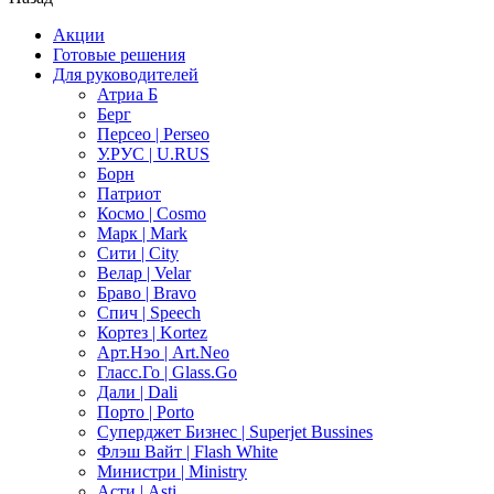
Акции
Готовые решения
Для руководителей
Атриа Б
Берг
Персео | Perseo
У.РУС | U.RUS
Борн
Патриот
Космо | Cosmo
Марк | Mark
Сити | City
Велар | Velar
Браво | Bravo
Спич | Speech
Кортез | Kortez
Арт.Нэо | Art.Neo
Гласс.Го | Glass.Go
Дали | Dali
Порто | Porto
Суперджет Бизнес | Superjet Bussines
Флэш Вайт | Flash White
Министри | Ministry
Асти | Asti