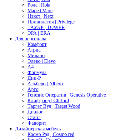
Рола | Rola
Маре | Mare
Нэкст | Next
Привилегия | Privilege
ТАУЭР | TOWER
ЭРА | ERA
Для персонала
Комфорт
Атриа
Милано
Элево | Elevo
А4
Формула
Дин-Р
Альберо | Albero
Арго
Генезис Оператив | Genesis Operative
Клиффорд | Clifford
Таргет Вуд | Target Wood
Диалог
Стайл
Фаворит
Дизайнерская мебель
Космо Рэд | Cosmo red
КосмО | CosmO