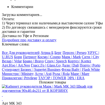
Комментарии
Загрузка комментариев...
Оплата:
1) Через терминал
или наличными
,в выставочном салоне Уфы
2) По договору
связавшись с менеджером
фиксируются сроки
доставки и гарантии
Доставка по Уфе и Регионам
Подробнее про доставку и оплату
Ключевые слова:
Все Для руководителей
Атриа Б
Берг
Персео | Perseo
У.РУС |
U.RUS
Борн
Патриот
Космо | Cosmo
Марк | Mark
Сити | City
Велар | Velar
Браво | Bravo
Спич | Speech
Кортез | Kortez
Арт.Нэо | Art.Neo
Гласс.Го | Glass.Go
Дали | Dali
Порто | Porto
Суперджет Бизнес | Superjet Bussines
Флэш Вайт | Flash White
Министри | Ministry
Асти | Asti
Рола | Rola
Маре | Mare
Привилегия | Privilege
ТАУЭР | TOWER
ЭРА | ERA
Похожие товары
Арт МК 343