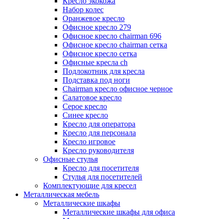
Кресло экокожа
Набор колес
Оранжевое кресло
Офисное кресло 279
Офисное кресло chairman 696
Офисное кресло chairman сетка
Офисное кресло сетка
Офисные кресла ch
Подлокотник для кресла
Подставка под ноги
Сhairman кресло офисное черное
Салатовое кресло
Серое кресло
Синее кресло
Кресло для оператора
Кресло для персонала
Кресло игровое
Кресло руководителя
Офисные стулья
Кресло для посетителя
Стулья для посетителей
Комплектующие для кресел
Металлическая мебель
Металлические шкафы
Металлические шкафы для офиса