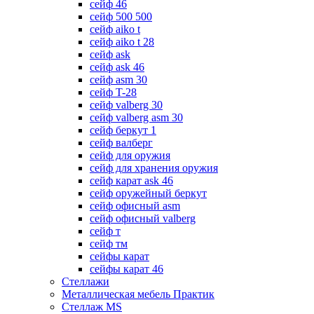
сейф 46
сейф 500 500
сейф aiko t
сейф aiko t 28
сейф ask
сейф ask 46
сейф asm 30
сейф T-28
сейф valberg 30
сейф valberg asm 30
сейф беркут 1
сейф валберг
сейф для оружия
сейф для хранения оружия
сейф карат ask 46
сейф оружейный беркут
сейф офисный asm
сейф офисный valberg
сейф т
сейф тм
сейфы карат
сейфы карат 46
Стеллажи
Металлическая мебель Практик
Стеллаж MS