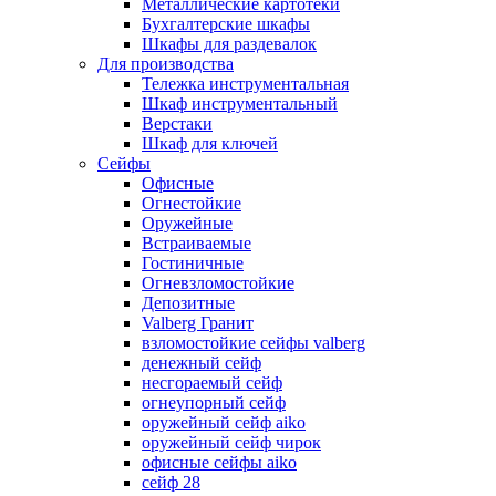
Металлические картотеки
Бухгалтерские шкафы
Шкафы для раздевалок
Для производства
Тележка инструментальная
Шкаф инструментальный
Верстаки
Шкаф для ключей
Сейфы
Офисные
Огнестойкие
Оружейные
Встраиваемые
Гостиничные
Огневзломостойкие
Депозитные
Valberg Гранит
взломостойкие сейфы valberg
денежный сейф
несгораемый сейф
огнеупорный сейф
оружейный сейф aiko
оружейный сейф чирок
офисные сейфы aiko
сейф 28