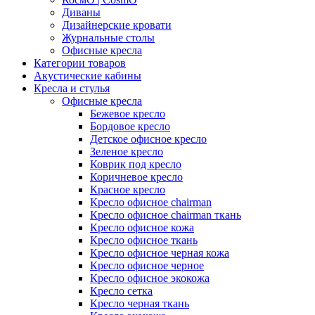
Диваны
Дизайнерские кровати
Журнальные столы
Офисные кресла
Категории товаров
Акустические кабины
Кресла и стулья
Офисные кресла
Бежевое кресло
Бордовое кресло
Детское офисное кресло
Зеленое кресло
Коврик под кресло
Коричневое кресло
Красное кресло
Кресло офисное chairman
Кресло офисное chairman ткань
Кресло офисное кожа
Кресло офисное ткань
Кресло офисное черная кожа
Кресло офисное черное
Кресло офисное экокожа
Кресло сетка
Кресло черная ткань