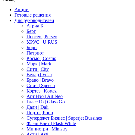
Акции
Готовые решения
Для руководителей
Атриа Б
Берг
Персео | Perseo
У.РУС | U.RUS
Борн
Патриот
Космо | Cosmo
Марк | Mark
Сити | City
Велар | Velar
Браво | Bravo
Спич | Speech
Кортез | Kortez
Арт.Нэо | Art.Neo
Гласс.Го | Glass.Go
Дали | Dali
Порто | Porto
Суперджет Бизнес | Superjet Bussines
Флэш Вайт | Flash White
Министри | Ministry
Асти | Asti