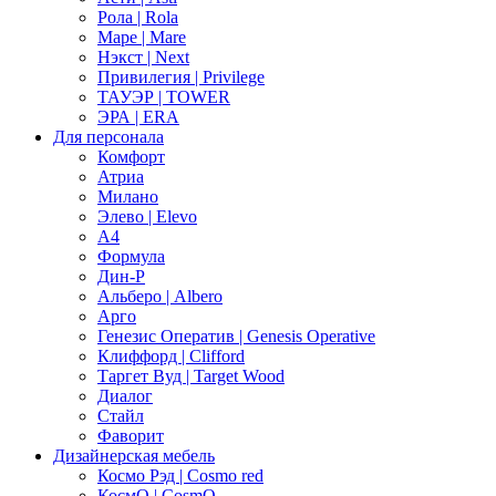
Рола | Rola
Маре | Mare
Нэкст | Next
Привилегия | Privilege
ТАУЭР | TOWER
ЭРА | ERA
Для персонала
Комфорт
Атриа
Милано
Элево | Elevo
А4
Формула
Дин-Р
Альберо | Albero
Арго
Генезис Оператив | Genesis Operative
Клиффорд | Clifford
Таргет Вуд | Target Wood
Диалог
Стайл
Фаворит
Дизайнерская мебель
Космо Рэд | Cosmo red
КосмО | CosmO