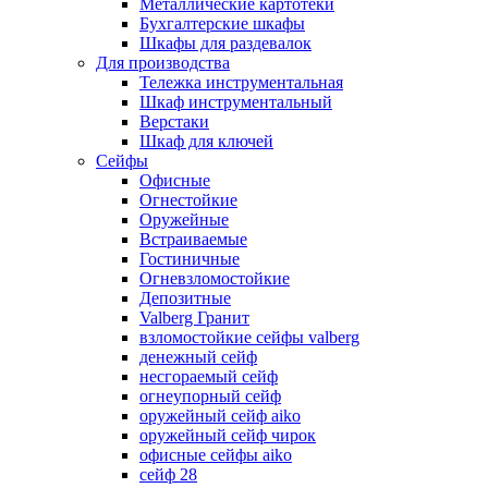
Металлические картотеки
Бухгалтерские шкафы
Шкафы для раздевалок
Для производства
Тележка инструментальная
Шкаф инструментальный
Верстаки
Шкаф для ключей
Сейфы
Офисные
Огнестойкие
Оружейные
Встраиваемые
Гостиничные
Огневзломостойкие
Депозитные
Valberg Гранит
взломостойкие сейфы valberg
денежный сейф
несгораемый сейф
огнеупорный сейф
оружейный сейф aiko
оружейный сейф чирок
офисные сейфы aiko
сейф 28