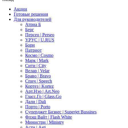
Акции
Готовые решения
Для руководителей
Атриа Б
Берг
Персео | Perseo
У.РУС | U.RUS
Борн
Патриот
Космо | Cosmo
Марк | Mark
Сити | City
Велар | Velar
Браво | Bravo
Спич | Speech
Кортез | Kortez
Арт.Нэо | Art.Neo
Гласс.Го | Glass.Go
Дали | Dali
Порто | Porto
Суперджет Бизнес | Superjet Bussines
Флэш Вайт | Flash White
Министри | Ministry
Асти | Asti