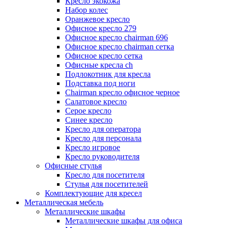
Кресло экокожа
Набор колес
Оранжевое кресло
Офисное кресло 279
Офисное кресло chairman 696
Офисное кресло chairman сетка
Офисное кресло сетка
Офисные кресла ch
Подлокотник для кресла
Подставка под ноги
Сhairman кресло офисное черное
Салатовое кресло
Серое кресло
Синее кресло
Кресло для оператора
Кресло для персонала
Кресло игровое
Кресло руководителя
Офисные стулья
Кресло для посетителя
Стулья для посетителей
Комплектующие для кресел
Металлическая мебель
Металлические шкафы
Металлические шкафы для офиса