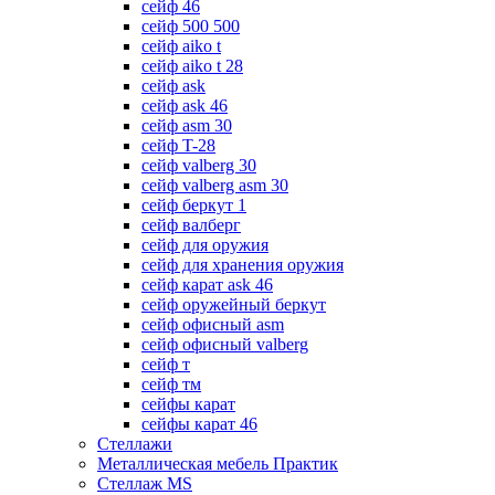
сейф 46
сейф 500 500
сейф aiko t
сейф aiko t 28
сейф ask
сейф ask 46
сейф asm 30
сейф T-28
сейф valberg 30
сейф valberg asm 30
сейф беркут 1
сейф валберг
сейф для оружия
сейф для хранения оружия
сейф карат ask 46
сейф оружейный беркут
сейф офисный asm
сейф офисный valberg
сейф т
сейф тм
сейфы карат
сейфы карат 46
Стеллажи
Металлическая мебель Практик
Стеллаж MS