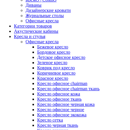
Диваны
Дизайнерские кровати
Журнальные столы
Офисные кресла
Категории товаров
Акустические кабины
Кресла и стулья
Офисные кресла
Бежевое кресло
Бордовое кресло
Детское офисное кресло
Зеленое кресло
Коврик под кресло
Коричневое кресло
Красное кресло
Кресло офисное chairman
Кресло офисное chairman ткань
Кресло офисное кожа
Кресло офисное ткань
Кресло офисное черная кожа
Кресло офисное черное
Кресло офисное экокожа
Кресло сетка
Кресло черная ткань