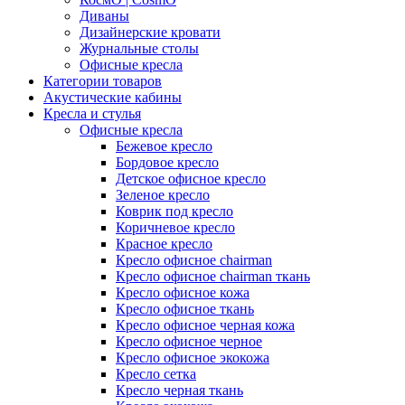
Диваны
Дизайнерские кровати
Журнальные столы
Офисные кресла
Категории товаров
Акустические кабины
Кресла и стулья
Офисные кресла
Бежевое кресло
Бордовое кресло
Детское офисное кресло
Зеленое кресло
Коврик под кресло
Коричневое кресло
Красное кресло
Кресло офисное chairman
Кресло офисное chairman ткань
Кресло офисное кожа
Кресло офисное ткань
Кресло офисное черная кожа
Кресло офисное черное
Кресло офисное экокожа
Кресло сетка
Кресло черная ткань