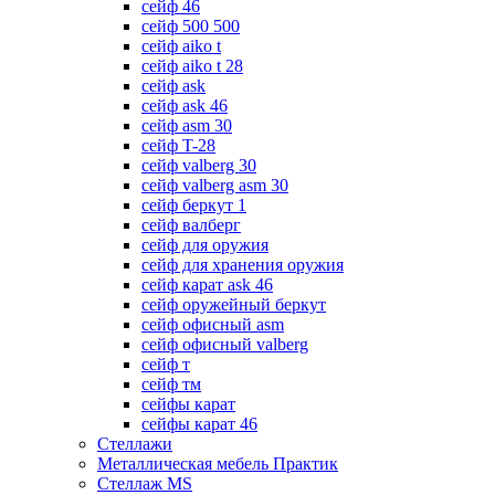
сейф 46
сейф 500 500
сейф aiko t
сейф aiko t 28
сейф ask
сейф ask 46
сейф asm 30
сейф T-28
сейф valberg 30
сейф valberg asm 30
сейф беркут 1
сейф валберг
сейф для оружия
сейф для хранения оружия
сейф карат ask 46
сейф оружейный беркут
сейф офисный asm
сейф офисный valberg
сейф т
сейф тм
сейфы карат
сейфы карат 46
Стеллажи
Металлическая мебель Практик
Стеллаж MS