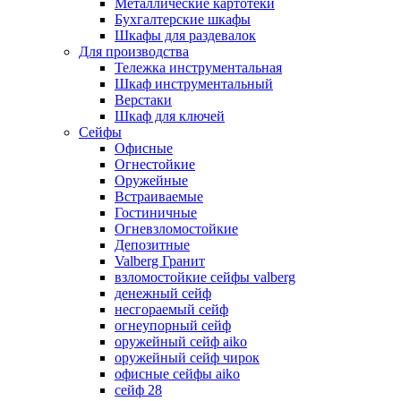
Металлические картотеки
Бухгалтерские шкафы
Шкафы для раздевалок
Для производства
Тележка инструментальная
Шкаф инструментальный
Верстаки
Шкаф для ключей
Сейфы
Офисные
Огнестойкие
Оружейные
Встраиваемые
Гостиничные
Огневзломостойкие
Депозитные
Valberg Гранит
взломостойкие сейфы valberg
денежный сейф
несгораемый сейф
огнеупорный сейф
оружейный сейф aiko
оружейный сейф чирок
офисные сейфы aiko
сейф 28