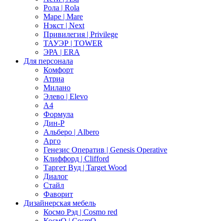
Рола | Rola
Маре | Mare
Нэкст | Next
Привилегия | Privilege
ТАУЭР | TOWER
ЭРА | ERA
Для персонала
Комфорт
Атриа
Милано
Элево | Elevo
А4
Формула
Дин-Р
Альберо | Albero
Арго
Генезис Оператив | Genesis Operative
Клиффорд | Clifford
Таргет Вуд | Target Wood
Диалог
Стайл
Фаворит
Дизайнерская мебель
Космо Рэд | Cosmo red
КосмО | CosmO