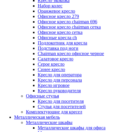
Кресло экокожа
Набор колес
Оранжевое кресло
Офисное кресло 279
Офисное кресло chairman 696
Офисное кресло chairman сетка
Офисное кресло сетка
Офисные кресла ch
Подлокотник для кресла
Подставка под ноги
Сhairman кресло офисное черное
Салатовое кресло
Серое кресло
Синее кресло
Кресло для оператора
Кресло для персонала
Кресло игровое
Кресло руководителя
Офисные стулья
Кресло для посетителя
Стулья для посетителей
Комплектующие для кресел
Металлическая мебель
Металлические шкафы
Металлические шкафы для офиса