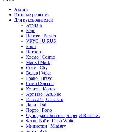
Акции
Готовые решения
Для руководителей
Атриа Б
Берг
Персео | Perseo
У.РУС | U.RUS
Борн
Патриот
Космо | Cosmo
Марк | Mark
Сити | City
Велар | Velar
Браво | Bravo
Спич | Speech
Кортез | Kortez
Арт.Нэо | Art.Neo
Гласс.Го | Glass.Go
Дали | Dali
Порто | Porto
Суперджет Бизнес | Superjet Bussines
Флэш Вайт | Flash White
Министри | Ministry
Асти | Asti